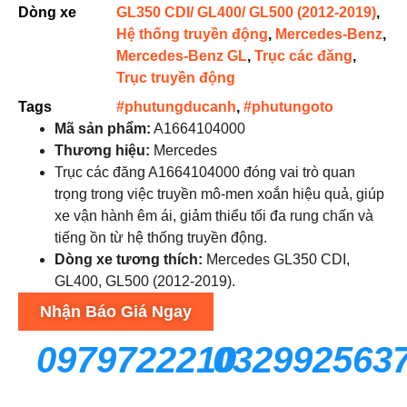
Dòng xe
GL350 CDI/ GL400/ GL500 (2012-2019)
,
Hệ thống truyền động
,
Mercedes-Benz
,
Mercedes-Benz GL
,
Trục các đăng
,
Trục truyền động
Tags
#phutungducanh
,
#phutungoto
Mã sản phẩm:
A1664104000
Thương hiệu:
Mercedes
Trục các đăng A1664104000 đóng vai trò quan
trọng trong việc truyền mô-men xoắn hiệu quả, giúp
xe vận hành êm ái, giảm thiểu tối đa rung chấn và
tiếng ồn từ hệ thống truyền động.
Dòng xe tương thích:
Mercedes GL350 CDI,
GL400, GL500 (2012-2019).
Nhận Báo Giá Ngay
0979722210
032992563