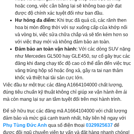
hoặc cong, việc cân bằng lại sẽ không bao giờ đạt
được độ chính xác tuyệt đối như ban đầu.
Hư hỏng đa điểm:
Khi trục đã quá cũ, các rãnh then
hoa bị mòn đồng thời với sự xuống cấp của khớp nối
và vòng bi, việc sửa chữa chắp vá sẽ tốn kém hơn so
với việc thay mới và không đảm bảo an toàn.
Đảm bảo an toàn vận hành:
Với các dòng SUV nặng
như Mercedes GL500 hay GLE450, sự cố gãy trục các
đăng khi đang chạy tốc độ cao có thể dẫn đến việc trục
văng trúng hộp số hoặc ống xả, gây ra tai nạn thảm
khốc và thiệt hại tài sản cực lớn.
Việc đầu tư một trục các đăng A1664104000 chất lượng,
đúng tiêu chuẩn kỹ thuật không chỉ giúp xe vận hành êm ái
mà còn mang lại sự an tâm tuyệt đối trên mọi hành trình.
Để sở hữu trục các đăng mã A1664104000 với chất lượng
đảm bảo và mức giá cạnh tranh nhất, hãy liên hệ ngay với
Phụ Tùng Đức Anh
qua số điện thoại
0329925637
để
được đội ngũ chuyên viên tư vấn và đặt hàng nhanh chóng!