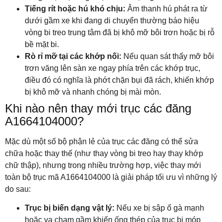
Tiếng rít hoặc hú khó chịu:
Âm thanh hú phát ra từ
dưới gầm xe khi đang di chuyển thường báo hiệu
vòng bi treo trung tâm đã bị khô mỡ bôi trơn hoặc bị rỗ
bề mặt bi.
Rò rỉ mỡ tại các khớp nối:
Nếu quan sát thấy mỡ bôi
trơn văng lên sàn xe ngay phía trên các khớp trục,
điều đó có nghĩa là phớt chặn bụi đã rách, khiến khớp
bị khô mỡ và nhanh chóng bị mài mòn.
Khi nào nên thay mới trục các đăng
A1664104000?
Mặc dù một số bộ phận lẻ của trục các đăng có thể sửa
chữa hoặc thay thế (như thay vòng bi treo hay thay khớp
chữ thập), nhưng trong nhiều trường hợp, việc thay mới
toàn bộ trục mã A1664104000 là giải pháp tối ưu vì những lý
do sau:
Trục bị biến dạng vật lý:
Nếu xe bị sập ổ gà mạnh
hoặc va chạm gầm khiến ống thép của trục bị móp