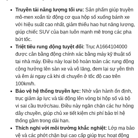
Truyền tải năng lượng tối ưu:
Sản phẩm giúp truyền
mô-men xoắn từ động cơ qua hộp số xuống bánh xe
với hiệu suất cao nhất, giảm thiểu hao hụt năng lượng,
giúp chiếc SUV của bạn luôn mạnh mẽ trong các pha
bứt tốc.
Triệt tiêu rung động tuyệt đối:
Trục A1664104000
được cân bằng động chính xác bằng máy kỹ thuật số
tại nhà máy. Điều này loại bỏ hoàn toàn các rung động
cộng hưởng lên sàn xe và vô lăng, đem lại sự yên tĩnh
và êm ái ngay cả khi di chuyển ở tốc độ cao trên
100km/h.
Bảo vệ hệ thống truyền lực:
Nhờ vận hành ổn định,
trục giảm áp lực và tải động lên vòng bi hộp số và bộ
vi sai cầu trước/sau. Điều này ngăn chặn các hư hỏng
dây chuyền, giúp chủ xe tiết kiệm chi phí bảo trì hệ
thống gầm trong dài hạn.
Thích nghi với môi trường khắc nghiệt:
Lớp mạ bảo
vệ và các phớt chặn bụi cao cấp giúp trục hoạt động