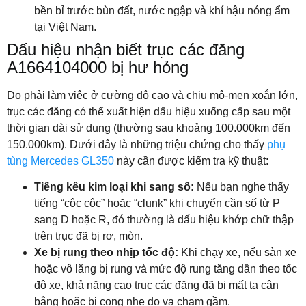
bền bỉ trước bùn đất, nước ngập và khí hậu nóng ẩm
tại Việt Nam.
Dấu hiệu nhận biết trục các đăng
A1664104000 bị hư hỏng
Do phải làm việc ở cường độ cao và chịu mô-men xoắn lớn,
trục các đăng có thể xuất hiện dấu hiệu xuống cấp sau một
thời gian dài sử dụng (thường sau khoảng 100.000km đến
150.000km). Dưới đây là những triệu chứng cho thấy
phụ
tùng Mercedes GL350
này cần được kiểm tra kỹ thuật:
Tiếng kêu kim loại khi sang số:
Nếu bạn nghe thấy
tiếng “cộc cộc” hoặc “clunk” khi chuyển cần số từ P
sang D hoặc R, đó thường là dấu hiệu khớp chữ thập
trên trục đã bị rơ, mòn.
Xe bị rung theo nhịp tốc độ:
Khi chạy xe, nếu sàn xe
hoặc vô lăng bị rung và mức độ rung tăng dần theo tốc
độ xe, khả năng cao trục các đăng đã bị mất tạ cân
bằng hoặc bị cong nhẹ do va chạm gầm.