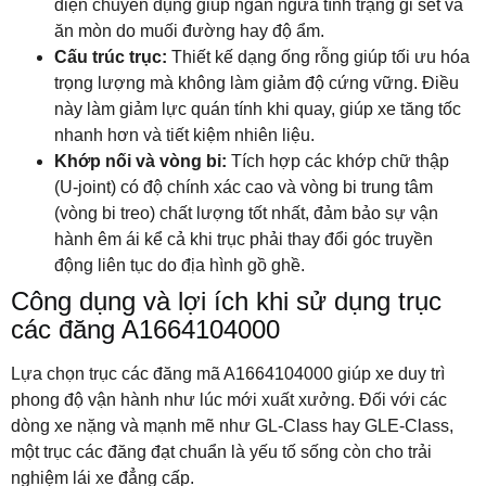
điện chuyên dụng giúp ngăn ngừa tình trạng gỉ sét và
ăn mòn do muối đường hay độ ẩm.
Cấu trúc trục:
Thiết kế dạng ống rỗng giúp tối ưu hóa
trọng lượng mà không làm giảm độ cứng vững. Điều
này làm giảm lực quán tính khi quay, giúp xe tăng tốc
nhanh hơn và tiết kiệm nhiên liệu.
Khớp nối và vòng bi:
Tích hợp các khớp chữ thập
(U-joint) có độ chính xác cao và vòng bi trung tâm
(vòng bi treo) chất lượng tốt nhất, đảm bảo sự vận
hành êm ái kể cả khi trục phải thay đổi góc truyền
động liên tục do địa hình gồ ghề.
Công dụng và lợi ích khi sử dụng trục
các đăng A1664104000
Lựa chọn trục các đăng mã A1664104000 giúp xe duy trì
phong độ vận hành như lúc mới xuất xưởng. Đối với các
dòng xe nặng và mạnh mẽ như GL-Class hay GLE-Class,
một trục các đăng đạt chuẩn là yếu tố sống còn cho trải
nghiệm lái xe đẳng cấp.