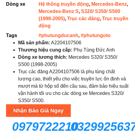
Dòng xe
Hệ thống truyền động
,
Mercedes-Benz
,
Mercedes-Benz S
,
S320/ S350/ S500
(1998-2005)
,
Trục các đăng
,
Trục truyền
động
Tags
#phutungducanh
,
#phutungoto
Mã sản phẩm:
A2204107506
Thương hiệu cung cấp:
Phụ Tùng Đức Anh
Dòng xe tương thích:
Mercedes S320/ S350/
S500 (1998-2005)
Trục các đăng A2204107506 là phụ tùng chất
lượng cao, thiết yếu cho việc truyền lực ổn định và
mượt mà từ hộp số đến cầu sau, đảm bảo hiệu suất
vận hành tối ưu cho các dòng xe Mercedes S320/
S350/ S500.
Nhận Báo Giá Ngay
0979722210
032992563