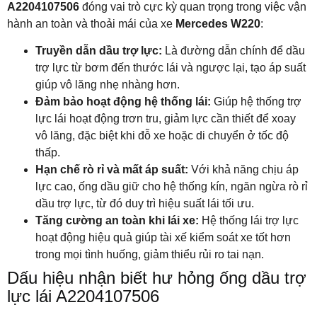
A2204107506
đóng vai trò cực kỳ quan trọng trong việc vận
hành an toàn và thoải mái của xe
Mercedes W220
:
Truyền dẫn dầu trợ lực:
Là đường dẫn chính để dầu
trợ lực từ bơm đến thước lái và ngược lại, tạo áp suất
giúp vô lăng nhẹ nhàng hơn.
Đảm bảo hoạt động hệ thống lái:
Giúp hệ thống trợ
lực lái hoạt động trơn tru, giảm lực cần thiết để xoay
vô lăng, đặc biệt khi đỗ xe hoặc di chuyển ở tốc độ
thấp.
Hạn chế rò rỉ và mất áp suất:
Với khả năng chịu áp
lực cao, ống dầu giữ cho hệ thống kín, ngăn ngừa rò rỉ
dầu trợ lực, từ đó duy trì hiệu suất lái tối ưu.
Tăng cường an toàn khi lái xe:
Hệ thống lái trợ lực
hoạt động hiệu quả giúp tài xế kiểm soát xe tốt hơn
trong mọi tình huống, giảm thiểu rủi ro tai nạn.
Dấu hiệu nhận biết hư hỏng ống dầu trợ
lực lái A2204107506