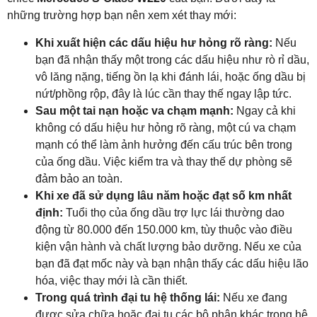
những trường hợp bạn nên xem xét thay mới:
Khi xuất hiện các dấu hiệu hư hỏng rõ ràng:
Nếu
bạn đã nhận thấy một trong các dấu hiệu như rò rỉ dầu,
vô lăng nặng, tiếng ồn lạ khi đánh lái, hoặc ống dầu bị
nứt/phồng rộp, đây là lúc cần thay thế ngay lập tức.
Sau một tai nạn hoặc va chạm mạnh:
Ngay cả khi
không có dấu hiệu hư hỏng rõ ràng, một cú va chạm
mạnh có thể làm ảnh hưởng đến cấu trúc bên trong
của ống dầu. Việc kiểm tra và thay thế dự phòng sẽ
đảm bảo an toàn.
Khi xe đã sử dụng lâu năm hoặc đạt số km nhất
định:
Tuổi thọ của ống dầu trợ lực lái thường dao
động từ 80.000 đến 150.000 km, tùy thuộc vào điều
kiện vận hành và chất lượng bảo dưỡng. Nếu xe của
bạn đã đạt mốc này và bạn nhận thấy các dấu hiệu lão
hóa, việc thay mới là cần thiết.
Trong quá trình đại tu hệ thống lái:
Nếu xe đang
được sửa chữa hoặc đại tu các bộ phận khác trong hệ