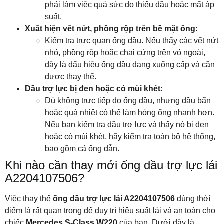
phải làm việc quá sức do thiếu dầu hoặc mất áp
suất.
Xuất hiện vết nứt, phồng rộp trên bề mặt ống:
Kiểm tra trực quan ống dầu. Nếu thấy các vết nứt
nhỏ, phồng rộp hoặc chai cứng trên vỏ ngoài,
đây là dấu hiệu ống dầu đang xuống cấp và cần
được thay thế.
Dầu trợ lực bị đen hoặc có mùi khét:
Dù không trực tiếp do ống dầu, nhưng dầu bẩn
hoặc quá nhiệt có thể làm hỏng ống nhanh hơn.
Nếu bạn kiểm tra dầu trợ lực và thấy nó bị đen
hoặc có mùi khét, hãy kiểm tra toàn bộ hệ thống,
bao gồm cả ống dẫn.
Khi nào cần thay mới ống dầu trợ lực lái
A2204107506?
Việc thay thế
ống dầu trợ lực lái A2204107506
đúng thời
điểm là rất quan trọng để duy trì hiệu suất lái và an toàn cho
chiếc
Mercedes S-Class W220
của bạn. Dưới đây là