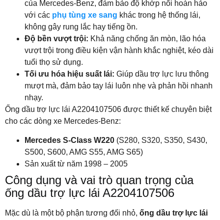
của Mercedes-Benz, đảm bảo độ khớp nối hoàn hảo
với các
phụ tùng xe sang
khác trong hệ thống lái,
không gây rung lắc hay tiếng ồn.
Độ bền vượt trội:
Khả năng chống ăn mòn, lão hóa
vượt trội trong điều kiện vận hành khắc nghiệt, kéo dài
tuổi thọ sử dụng.
Tối ưu hóa hiệu suất lái:
Giúp dầu trợ lực lưu thông
mượt mà, đảm bảo tay lái luôn nhẹ và phản hồi nhanh
nhạy.
Ống dầu trợ lực lái A2204107506 được thiết kế chuyên biệt
cho các dòng xe Mercedes-Benz:
Mercedes S-Class W220
(S280, S320, S350, S430,
S500, S600, AMG S55, AMG S65)
Sản xuất từ năm 1998 – 2005
Công dụng và vai trò quan trọng của
ống dầu trợ lực lái A2204107506
Mặc dù là một bộ phận tương đối nhỏ,
ống dầu trợ lực lái