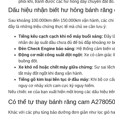
phối khí, tránh được các hư hỏng dây chuyền đắt đỏ.
Dấu hiệu nhận biết hư hỏng bánh răn
Sau khoảng 100.000km đến 150.000km vận hành, các chi tiế
đây là những triệu chứng thực tế mà chủ xe cần lưu ý:
Tiếng kêu cạch cạch khi nổ máy buổi sáng:
Đây là
nhân do áp suất dầu chưa đủ để bù đắp khoảng rơ bê
Đèn Check Engine báo sáng:
Hệ thống cảm biến vị 
Động cơ mất công suất đột ngột:
Xe có cảm giác lì
buồng đốt.
Xe khó nổ hoặc chết máy giữa chừng:
Sự sai lệch
tắt máy đột ngột khi đang vận hành.
Tiếng gõ kim loại liên tục ở đầu máy:
Khi bộ cơ cấu
nguy cơ nhảy xích cam cực kỳ nguy hiểm.
Nếu chiếc xe của bạn xuất hiện một trong các dấu hiệu trê
Có thể tự thay bánh răng cam A278050
Khác với các phụ tùng bảo dưỡng đơn giản như lọc gió hay 