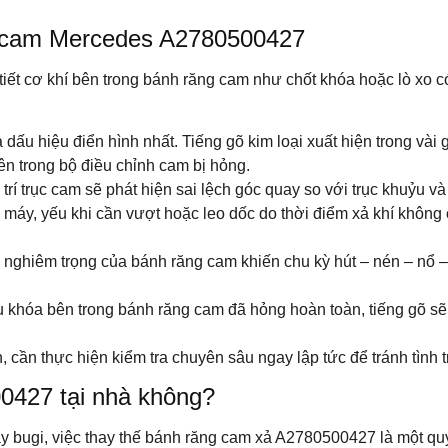
g cam Mercedes A2780500427
t cơ khí bên trong bánh răng cam như chốt khóa hoặc lò xo có 
 dấu hiệu điển hình nhất. Tiếng gõ kim loại xuất hiện trong vài
n trong bộ điều chỉnh cam bị hỏng.
trí trục cam sẽ phát hiện sai lệch góc quay so với trục khuỷu v
 máy, yếu khi cần vượt hoặc leo dốc do thời điểm xả khí không 
 nghiêm trọng của bánh răng cam khiến chu kỳ hút – nén – nổ –
 khóa bên trong bánh răng cam đã hỏng hoàn toàn, tiếng gõ sẽ 
n, cần thực hiện kiểm tra chuyên sâu ngay lập tức để tránh tìn
0427 tại nhà không?
bugi, việc thay thế bánh răng cam xả A2780500427 là một quy t