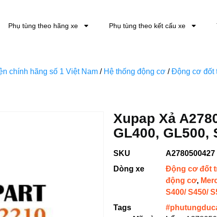
Phụ tùng theo hãng xe
Phụ tùng theo kết cấu xe
kiện chính hãng số 1 Việt Nam
/
Hệ thống động cơ
/
Động cơ đốt 
Xupap Xả A278
GL400, GL500, 
SKU
A2780500427
Dòng xe
Động cơ đốt 
động cơ
,
Mer
S400/ S450/ S
Tags
#phutungduc