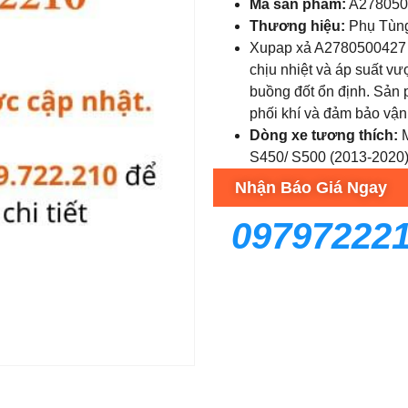
Mã sản phẩm:
A278050
Thương hiệu:
Phụ Tùn
Xupap xả A2780500427 M
chịu nhiệt và áp suất vượ
buồng đốt ổn định. Sản 
phối khí và đảm bảo vận
Dòng xe tương thích:
M
S450/ S500 (2013-2020)
Nhận Báo Giá Ngay
09797222