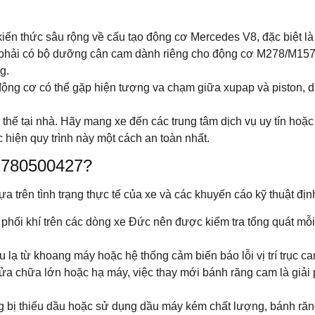
ến thức sâu rộng về cấu tạo động cơ Mercedes V8, đặc biệt là q
 phải có bộ dưỡng cân cam dành riêng cho động cơ M278/M157, s
g.
động cơ có thể gặp hiện tượng va chạm giữa xupap và piston, d
 thế tại nhà. Hãy mang xe đến các trung tâm dịch vụ uy tín hoặ
 hiện quy trình này một cách an toàn nhất.
A2780500427?
a trên tình trạng thực tế của xe và các khuyến cáo kỹ thuật địn
hối khí trên các dòng xe Đức nên được kiểm tra tổng quát mỗi
u lạ từ khoang máy hoặc hệ thống cảm biến báo lỗi vị trí trục c
ửa chữa lớn hoặc hạ máy, việc thay mới bánh răng cam là giải 
 bị thiếu dầu hoặc sử dụng dầu máy kém chất lượng, bánh ră