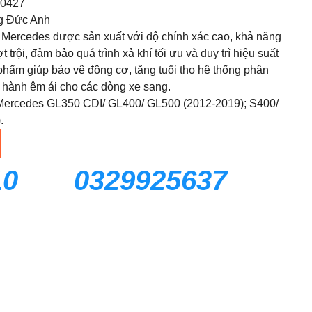
0427
g Đức Anh
ercedes được sản xuất với độ chính xác cao, khả năng
t trội, đảm bảo quá trình xả khí tối ưu và duy trì hiệu suất
phẩm giúp bảo vệ động cơ, tăng tuổi thọ hệ thống phân
 hành êm ái cho các dòng xe sang.
ercedes GL350 CDI/ GL400/ GL500 (2012-2019); S400/
.
10
0329925637