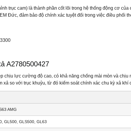
ỉnh trục cam) là thành phần cốt lõi trong hệ thống động cơ c
 Đức, đảm bảo độ chính xác tuyệt đối trong việc điều phối th
03300
 xả A2780500427
chịu lực cường độ cao, có khả năng chống mài mòn và chịu nh
am xả so với trục khuỷu, từ đó kiểm soát chính xác chu kỳ xả khí
 S63 AMG
0, GL500, GLS500, GL63