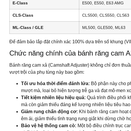
E-Class
E500, E550, E63 AMG
CLS-Class
CLS500, CLS550, CLS63
ML-Class / GLE
ML500, GLE500, ML63
Để đảm bảo lắp đặt chính xác 100% dựa trên số khung (VIN
Chức năng chính của bánh răng cam A
Bánh răng cam xả (Camshaft Adjuster) không chỉ đơn thuầ
vượt trội của phụ tùng này bao gồm:
Tối ưu hóa thời điểm đánh lửa:
Bộ phận này cho phé
mượt mà, loại bỏ hiện tượng trễ ga và đạt mô-men xo
Tiết kiệm nhiên liệu hiệu quả:
Quá trình điều phối k
mà còn giảm thiểu đáng kể lượng nhiên liệu tiêu hao 
Giảm rung chấn động cơ:
Khi bánh răng cam hoạt đ
êm ái, giảm thiểu tình trạng rung giật khi dừng chờ h
Bảo vệ hệ thống cam cò:
Một bộ điều chỉnh trục ca