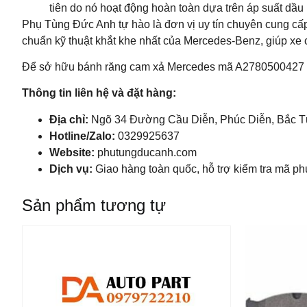
tiên do nó hoạt động hoàn toàn dựa trên áp suất dầu 
Phụ Tùng Đức Anh tự hào là đơn vị uy tín chuyên cung cấ
chuẩn kỹ thuật khắt khe nhất của Mercedes-Benz, giúp xe 
Để sở hữu bánh răng cam xả Mercedes mã A2780500427 chất
Thông tin liên hệ và đặt hàng:
Địa chỉ:
Ngõ 34 Đường Cầu Diễn, Phúc Diễn, Bắc Từ
Hotline/Zalo:
0329925637
Website:
phutungducanh.com
Dịch vụ:
Giao hàng toàn quốc, hỗ trợ kiểm tra mã ph
Sản phẩm tương tự