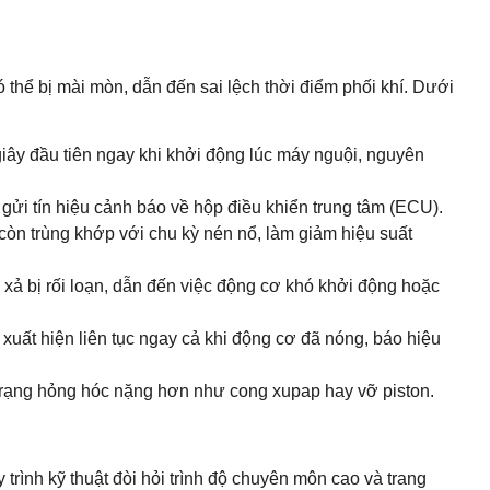
thể bị mài mòn, dẫn đến sai lệch thời điểm phối khí. Dưới
 giây đầu tiên ngay khi khởi động lúc máy nguội, nguyên
à gửi tín hiệu cảnh báo về hộp điều khiển trung tâm (ECU).
còn trùng khớp với chu kỳ nén nổ, làm giảm hiệu suất
 xả bị rối loạn, dẫn đến việc động cơ khó khởi động hoặc
xuất hiện liên tục ngay cả khi động cơ đã nóng, báo hiệu
h trạng hỏng hóc nặng hơn như cong xupap hay vỡ piston.
rình kỹ thuật đòi hỏi trình độ chuyên môn cao và trang