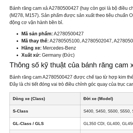
Bánh răng cam xả A2780500427 (hay còn gọi là bộ điều ch
(M278, M157). Sản phẩm được sản xuất theo tiêu chuẩn OEM
động cơ vận hành bền bỉ.
Mã sản phẩm:
A2780500427
Mã thay thế:
A2780505100, A2780502047, A27805
Hãng xe:
Mercedes-Benz
Xuất xứ:
Germany (Đức)
Thông số kỹ thuật của bánh răng cam
Bánh răng cam A2780500427 được chế tạo từ hợp kim thép 
Đây là chi tiết đóng vai trò điều chỉnh góc quay của trục c
Dòng xe (Class)
Đời xe (Model)
S-Class
S400, S450, S500, S550,
GL-Class / GLS
GL350 CDI, GL400, GL45