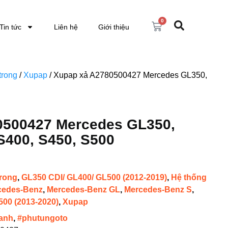
0
Tin tức
Liên hệ
Giới thiệu
trong
/
Xupap
/ Xupap xả A2780500427 Mercedes GL350,
0500427 Mercedes GL350,
S400, S450, S500
trong
,
GL350 CDI/ GL400/ GL500 (2012-2019)
,
Hệ thống
cedes-Benz
,
Mercedes-Benz GL
,
Mercedes-Benz S
,
500 (2013-2020)
,
Xupap
anh
,
#phutungoto