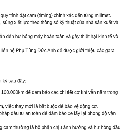
uy trình đặt cam (timing) chính xác đến từng milimet.
úng xiết lực theo thông số kỹ thuật của nhà sản xuất và
ẫn đến hư hỏng máy hoàn toàn và gây thiệt hại kinh tế vô
c liên hệ Phụ Tùng Đức Anh để được giới thiệu các gara
h kỳ sau đây:
 100.000km để đảm bảo các chi tiết cơ khí vẫn nằm trong
am, việc thay mới là bắt buộc để bảo vệ động cơ.
pháp đầu tư an toàn để đảm bảo xe lấy lại phong độ vận
ng cam thường là bộ phận chịu ảnh hưởng và hư hỏng đầu