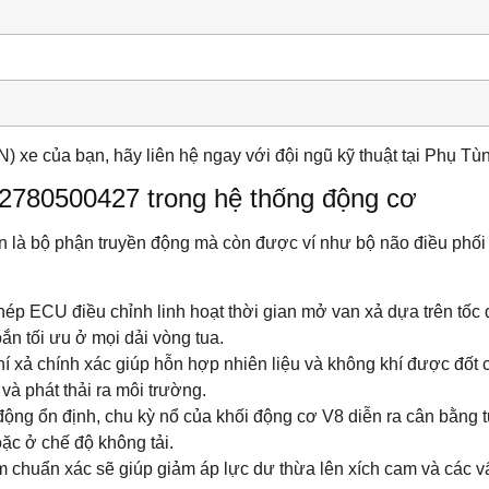
) xe của bạn, hãy liên hệ ngay với đội ngũ kỹ thuật tại Phụ T
2780500427 trong hệ thống động cơ
n là bộ phận truyền động mà còn được ví như bộ não điều phố
p ECU điều chỉnh linh hoạt thời gian mở van xả dựa trên tốc độ
ắn tối ưu ở mọi dải vòng tua.
hí xả chính xác giúp hỗn hợp nhiên liệu và không khí được đốt
và phát thải ra môi trường.
ộng ổn định, chu kỳ nổ của khối động cơ V8 diễn ra cân bằng tu
oặc ở chế độ không tải.
m chuẩn xác sẽ giúp giảm áp lực dư thừa lên xích cam và các vấ