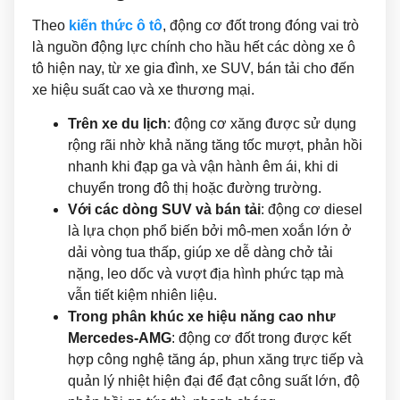
Theo
kiến thức ô tô
, động cơ đốt trong đóng vai trò
là nguồn động lực chính cho hầu hết các dòng xe ô
tô hiện nay, từ xe gia đình, xe SUV, bán tải cho đến
xe hiệu suất cao và xe thương mại.
Trên xe du lịch
: động cơ xăng được sử dụng
rộng rãi nhờ khả năng tăng tốc mượt, phản hồi
nhanh khi đạp ga và vận hành êm ái, khi di
chuyển trong đô thị hoặc đường trường.
Với các dòng SUV và bán tải
: động cơ diesel
là lựa chọn phổ biến bởi mô-men xoắn lớn ở
dải vòng tua thấp, giúp xe dễ dàng chở tải
nặng, leo dốc và vượt địa hình phức tạp mà
vẫn tiết kiệm nhiên liệu.
Trong phân khúc xe hiệu năng cao như
Mercedes-AMG
: động cơ đốt trong được kết
hợp công nghệ tăng áp, phun xăng trực tiếp và
quản lý nhiệt hiện đại để đạt công suất lớn, độ