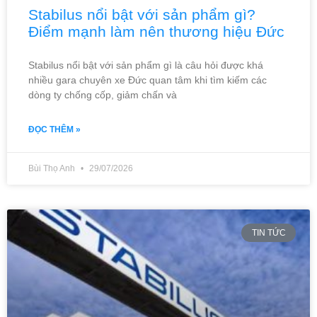
Stabilus nổi bật với sản phẩm gì?
Điểm mạnh làm nên thương hiệu Đức
Stabilus nổi bật với sản phẩm gì là câu hỏi được khá
nhiều gara chuyên xe Đức quan tâm khi tìm kiếm các
dòng ty chống cốp, giảm chấn và
ĐỌC THÊM »
Bùi Thọ Anh
29/07/2026
TIN TỨC