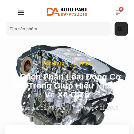
0
Kiến thức ô tô
,
Tin tức
5 Cách Phân Loại Động Cơ
Đốt Trong Giúp Hiểu Nhanh
Về Xe Ô Tô
Tác giả:
Bùi Thọ Anh
Tháng 7 21, 2025