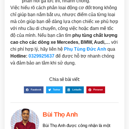
phản hồi ga tức thì, nhanh chóng.
Việc hiểu rõ cách phân loại động cơ đốt trong không
chỉ giúp bạn nắm bắt ưu, nhược điểm của từng loại
mà còn giúp bạn dễ dàng lựa chọn chiếc xe phù hợp
với nhu cầu di chuyển, công việc hoặc đam mê tốc
độ của mình. Nếu bạn cần tìm
phụ tùng chất lượng
cao cho các dòng xe Mercedes, BMW, Audi,…
với
chi phí hợp lý, hãy liên hệ
Phụ Tùng Đức Anh
qua
Hotline:
0329925637
để được hỗ trợ nhanh chóng
và đảm bảo an tâm khi sử dụng.
Chia sẻ bài viết:
Facebook
Twitter
LinkedIn
Pinterest
Bùi Thọ Anh
Bùi Thọ Anh được công nhận là một