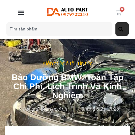
0
Kiến thức ô tô
,
Tin tức
Bảo Dưỡng BMW: Toàn Tập
Chi Phí, Lịch Trình Và Kinh
Nghiệm
Tác giả:
Bùi Thọ Anh
Tháng 8 25, 2025