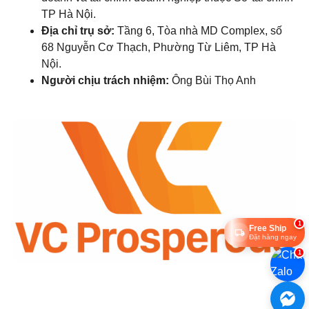
TP Hà Nội.
Địa chỉ trụ sở:
Tầng 6, Tòa nhà MD Complex, số
68 Nguyễn Cơ Thạch, Phường Từ Liêm, TP Hà
Nội.
Người chịu trách nhiệm:
Ông Bùi Thọ Anh
1
Free Ship
Đặt hàng ngay
1