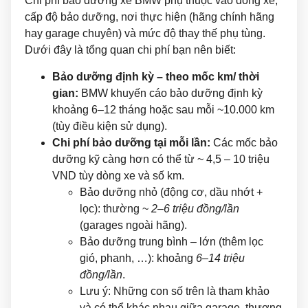
Chi phí bảo dưỡng xe BMW phụ thuộc vào dòng xe,
cấp độ bảo dưỡng, nơi thực hiện (hãng chính hãng
hay garage chuyên) và mức độ thay thế phụ tùng.
Dưới đây là tổng quan chi phí bạn nên biết:
Bảo dưỡng định kỳ – theo mốc km/ thời
gian:
BMW khuyến cáo bảo dưỡng định kỳ
khoảng 6–12 tháng hoặc sau mỗi ~10.000 km
(tùy điều kiện sử dụng).
Chi phí bảo dưỡng tại mỗi lần:
Các mốc bảo
dưỡng kỹ càng hơn có thể từ ~ 4,5 – 10 triệu
VND tùy dòng xe và số km.
Bảo dưỡng nhỏ (động cơ, dầu nhớt +
lọc): thường ~
2–6 triệu đồng/lần
(garages ngoài hãng).
Bảo dưỡng trung bình – lớn (thêm lọc
gió, phanh, …): khoảng
6–14 triệu
đồng/lần
.
Lưu ý: Những con số trên là tham khảo
và có thể khác nhau giữa garage, thương