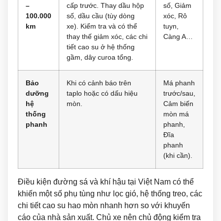
–
cấp trước. Thay dầu hộp
số, Giảm
100.000
số, dầu cầu (tùy dòng
xóc, Rô
km
xe). Kiểm tra và có thể
tuyn,
thay thế giảm xóc, các chi
Càng A…
tiết cao su ở hệ thống
gầm, dây curoa tổng.
Bảo
Khi có cảnh báo trên
Má phanh
dưỡng
taplo hoặc có dấu hiệu
trước/sau,
hệ
mòn.
Cảm biến
thống
mòn má
phanh
phanh,
Đĩa
phanh
(khi cần).
Điều kiện đường sá và khí hậu tại Việt Nam có thể
khiến một số phụ tùng như lọc gió, hệ thống treo, các
chi tiết cao su hao mòn nhanh hơn so với khuyến
cáo của nhà sản xuất. Chủ xe nên chủ động kiểm tra