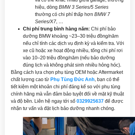
hiệu, dòng
BMW 3 Series/5 Series
thường có chi phí thấp hơn
BMW 7
Series/X7
, …
Chi phí trung bình hàng năm:
Chi phí bảo
dưỡng BMW khoảng ~23–30 triệu đồng/năm
nếu chỉ tính các dịch vụ định kỳ và kiểm tra. Với
xe cũ hoặc xe hoạt động nhiều, tổng chi phí rơi
vào 10–20 triệu đồng/năm (nếu bảo dưỡng
đúng lịch và không phát sinh nhiều hỏng hóc).
Bằng cách lựa chọn phụ tùng OEM hoặc Aftermarket
chất lượng cao từ
Phụ Tùng Đức Anh
, bạn có thể
tiết kiệm một khoản chi phí đáng kể so với phụ tùng
chính hãng mà vẫn đảm bảo tuyệt đối về mặt kỹ thuật
và độ bền. Liên hệ ngay tới số
0329925637
để được
nhận tư vấn và đặt lịch bảo dưỡng nhanh chóng.