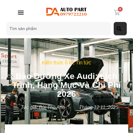
0
Kiến thức ô tô
,
Tin tức
Bảo Dưỡng Xe Audi: Lịch
Trình, Hạng Mục Và Chi Phí
2026
Tác giả:
Bùi Thọ Anh
Tháng 12 11, 2025