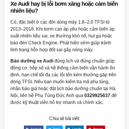
Xe Audi hay bị lỗi bơm xăng hoặc cảm biến
nhiên liệu?
Có, đặc biệt ở các đời dùng máy 1.8–2.0 TFSI từ
2013–2018. Khi bơm cao áp yếu hoặc cảm biến áp
suất nhiên liệu sai, xe thường khó nổ, hụt ga hoặc
báo đèn Check Engine. Phát hiện sớm giúp tránh
tình trạng hỗn hợp đốt sai gây nóng máy.
Bảo dưỡng xe Audi
đúng lịch và đúng chuẩn giúp
động cơ, hộp số và hệ thống cảm biến vận hành ổn
định, hạn chế tối đa các lỗi tốn kém thường gặp trên
dòng TFSI. Nếu bạn muốn kiểm tra mã phụ tùng,
nhận báo giá hoặc đặt lịch bảo dưỡng chuẩn tại Hà
Nội, liên hệ Phụ Tùng Đức Anh qua
0329925637
để
được kỹ thuật viên hỗ trợ nhanh và chính xác.
Chia sẻ bài viết:
Facebook
Twitter
LinkedIn
Pinterest