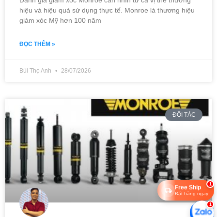
Đánh giá giảm xóc Monroe cần nhìn từ cả vị thế thương
hiệu và hiệu quả sử dụng thực tế. Monroe là thương hiệu
giảm xóc Mỹ hơn 100 năm
ĐỌC THÊM »
Bùi Thọ Anh
28/07/2026
ĐỐI TÁC
1
Free Ship
Đặt hàng ngay
1