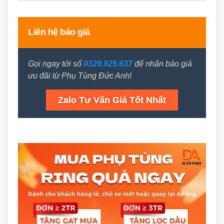
Liên hệ báo giá
Gọi ngay tới số
0329.925.637
để nhận báo giá
ưu đãi từ Phụ Tùng Đức Anh!
Zalo Tư Vấn Giá Tốt Nhất