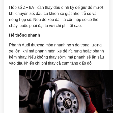
Hộp số ZF 8AT cần thay dầu định kỳ để giữ độ mượt
khi chuyển số; dầu cũ khiến xe giật nhẹ, trễ số và
nóng hộp số. Nếu để kéo dài, lá côn hộp số có thể
cháy, buộc phải đại tu với chi phí rất cao.
Hệ thống phanh
Phanh Audi thường mòn nhanh hơn do trọng lượng
xe lớn; khi má phanh mòn, xe dễ rít, rung hoặc phanh
kém nhạy. Nếu không thay sớm, má phanh sẽ ăn sâu
vào đĩa, khiến chi phí thay cả cụm tăng gấp đôi.