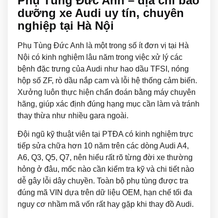
Phụ Tùng Đức Anh – địa chỉ bảo
dưỡng xe Audi uy tín, chuyên
nghiệp tại Hà Nội
Phụ Tùng Đức Anh là một trong số ít đơn vị tại Hà
Nội có kinh nghiệm lâu năm trong việc xử lý các
bệnh đặc trưng của Audi như hao dầu TFSI, nóng
hộp số ZF, rò dầu nắp cam và lỗi hệ thống cảm biến.
Xưởng luôn thực hiện chẩn đoán bằng máy chuyên
hãng, giúp xác định đúng hạng mục cần làm và tránh
thay thừa như nhiều gara ngoài.
Đội ngũ kỹ thuật viên tại PTĐA có kinh nghiệm trực
tiếp sửa chữa hơn 10 năm trên các dòng Audi A4,
A6, Q3, Q5, Q7, nên hiểu rất rõ từng đời xe thường
hỏng ở đâu, mốc nào cần kiểm tra kỹ và chi tiết nào
dễ gây lỗi dây chuyền. Toàn bộ phụ tùng được tra
đúng mã VIN dựa trên dữ liệu OEM, hạn chế tối đa
nguy cơ nhầm mã vốn rất hay gặp khi thay đồ Audi.