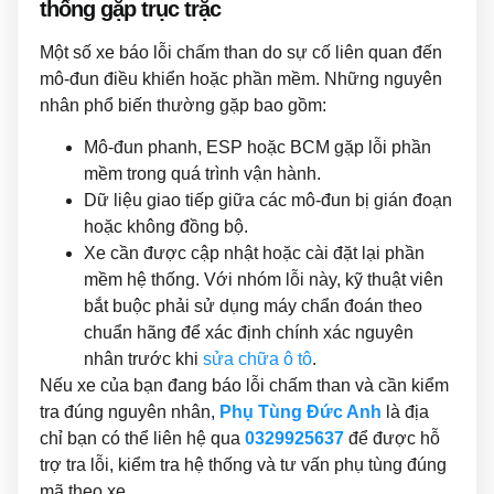
thống gặp trục trặc
Một số xe báo lỗi chấm than do sự cố liên quan đến
mô-đun điều khiển hoặc phần mềm. Những nguyên
nhân phổ biến thường gặp bao gồm:
Mô-đun phanh, ESP hoặc BCM gặp lỗi phần
mềm trong quá trình vận hành.
Dữ liệu giao tiếp giữa các mô-đun bị gián đoạn
hoặc không đồng bộ.
Xe cần được cập nhật hoặc cài đặt lại phần
mềm hệ thống. Với nhóm lỗi này, kỹ thuật viên
bắt buộc phải sử dụng máy chẩn đoán theo
chuẩn hãng để xác định chính xác nguyên
nhân trước khi
sửa chữa ô tô
.
Nếu xe của bạn đang báo lỗi chấm than và cần kiểm
tra đúng nguyên nhân,
Phụ Tùng Đức Anh
là địa
chỉ bạn có thể liên hệ qua
0329925637
để được hỗ
trợ tra lỗi, kiểm tra hệ thống và tư vấn phụ tùng đúng
mã theo xe.