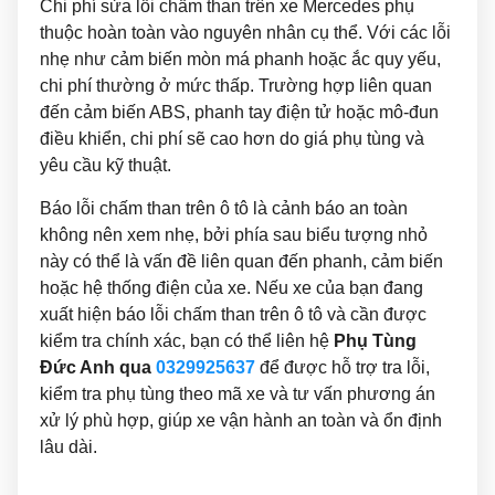
Chi phí sửa lỗi chấm than trên xe Mercedes phụ
thuộc hoàn toàn vào nguyên nhân cụ thể. Với các lỗi
nhẹ như cảm biến mòn má phanh hoặc ắc quy yếu,
chi phí thường ở mức thấp. Trường hợp liên quan
đến cảm biến ABS, phanh tay điện tử hoặc mô-đun
điều khiển, chi phí sẽ cao hơn do giá phụ tùng và
yêu cầu kỹ thuật.
Báo lỗi chấm than trên ô tô là cảnh báo an toàn
không nên xem nhẹ, bởi phía sau biểu tượng nhỏ
này có thể là vấn đề liên quan đến phanh, cảm biến
hoặc hệ thống điện của xe. Nếu xe của bạn đang
xuất hiện báo lỗi chấm than trên ô tô và cần được
kiểm tra chính xác, bạn có thể liên hệ
Phụ Tùng
Đức Anh qua
0329925637
để được hỗ trợ tra lỗi,
kiểm tra phụ tùng theo mã xe và tư vấn phương án
xử lý phù hợp, giúp xe vận hành an toàn và ổn định
lâu dài.