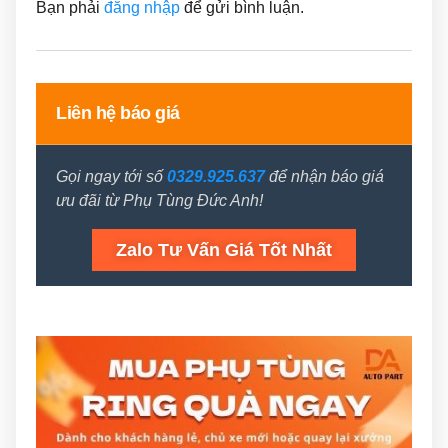
Bạn phải
đăng nhập
để gửi bình luận.
Liên hệ báo giá
Gọi ngay tới số
0329.925.637
để nhận báo giá
ưu đãi từ Phụ Tùng Đức Anh!
Zalo Tư Vấn Giá Tốt Nhất