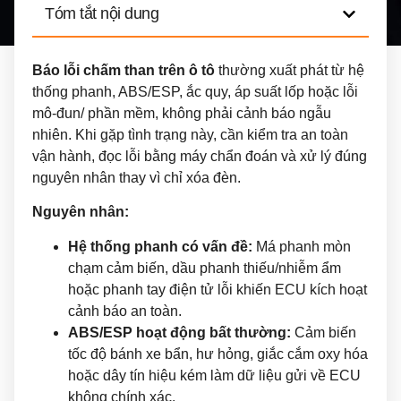
Tóm tắt nội dung
Báo lỗi chấm than trên ô tô
thường xuất phát từ hệ
thống phanh, ABS/ESP, ắc quy, áp suất lốp hoặc lỗi
mô-đun/ phần mềm, không phải cảnh báo ngẫu
nhiên. Khi gặp tình trạng này, cần kiểm tra an toàn
vận hành, đọc lỗi bằng máy chẩn đoán và xử lý đúng
nguyên nhân thay vì chỉ xóa đèn.
Nguyên nhân:
Hệ thống phanh có vấn đề:
Má phanh mòn
chạm cảm biến, dầu phanh thiếu/nhiễm ẩm
hoặc phanh tay điện tử lỗi khiến ECU kích hoạt
cảnh báo an toàn.
ABS/ESP hoạt động bất thường:
Cảm biến
tốc độ bánh xe bẩn, hư hỏng, giắc cắm oxy hóa
hoặc dây tín hiệu kém làm dữ liệu gửi về ECU
không chính xác.