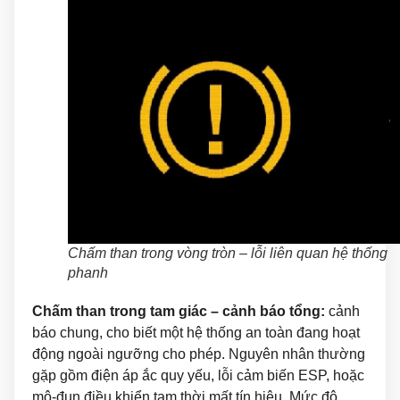
Chấm than trong vòng tròn – lỗi liên quan hệ thống
phanh
Chấm than trong tam giác – cảnh báo tổng:
cảnh
báo chung, cho biết một hệ thống an toàn đang hoạt
động ngoài ngưỡng cho phép. Nguyên nhân thường
gặp gồm điện áp ắc quy yếu, lỗi cảm biến ESP, hoặc
mô-đun điều khiển tạm thời mất tín hiệu. Mức độ