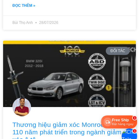
ĐỌC THÊM »
Bùi Thọ Anh
28/07/2026
ĐỐI TÁC
1
Free Ship
Thương hiệu giảm xóc Monroe: Hơn
Đặt hàng ngay
110 năm phát triển trong ngành giảm
1