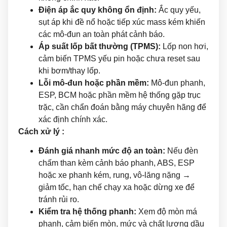
Điện áp ắc quy không ổn định:
Ắc quy yếu,
sụt áp khi đề nổ hoặc tiếp xúc mass kém khiến
các mô-đun an toàn phát cảnh báo.
Áp suất lốp bất thường (TPMS):
Lốp non hơi,
cảm biến TPMS yếu pin hoặc chưa reset sau
khi bơm/thay lốp.
Lỗi mô-đun hoặc phần mềm:
Mô-đun phanh,
ESP, BCM hoặc phần mềm hệ thống gặp trục
trặc, cần chẩn đoán bằng máy chuyên hãng để
xác định chính xác.
Cách xử lý :
Đánh giá nhanh mức độ an toàn:
Nếu đèn
chấm than kèm cảnh báo phanh, ABS, ESP
hoặc xe phanh kém, rung, vô-lăng nặng →
giảm tốc, hạn chế chạy xa hoặc dừng xe để
tránh rủi ro.
Kiểm tra hệ thống phanh:
Xem độ mòn má
phanh, cảm biến mòn, mức và chất lượng dầu