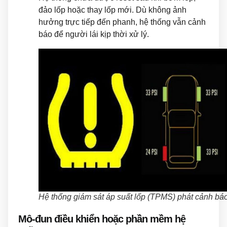
đảo lốp hoặc thay lốp mới. Dù không ảnh
hưởng trực tiếp đến phanh, hệ thống vẫn cảnh
báo để người lái kịp thời xử lý.
Hệ thống giám sát áp suất lốp (TPMS) phát cảnh bá
Mô-đun điều khiển hoặc phần mềm hệ