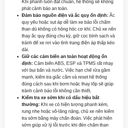
Khi phanh luôn đạt chuẩn, hệ thống sẽ không
phát cảnh báo an toàn.
Đảm bảo nguồn điện và ắc quy ổn định:
Ắc
quy yếu hoặc sụt áp dễ làm xe báo lỗi chấm
than dù không có hỏng hóc cơ khí. Chủ xe nên
thay ắc quy đúng chu kỳ, giữ cọc bình sạch và
tránh để xe rơi vào tình trạng điện áp thấp kéo
dài.
Giữ các cảm biến an toàn hoạt động ổn
định:
Cảm biến ABS, ESP và TPMS rất nhạy
với bụi bẩn và nước. Việc hạn chế rửa gầm
mạnh, kiểm tra giắc cắm và reset hệ thống
đúng cách sau khi bơm hoặc thay lốp sẽ giúp
tránh cảnh báo lỗi không cần thiết.
Kiểm tra xe sớm khi có dấu hiệu bất
thường:
Khi xe có hiện tượng phanh kém,
rung nhẹ hoặc vô-lăng nặng, chủ xe nên kiểm
tra sớm bằng máy chẩn đoán. Việc phát hiện
sớm giúp xử lý lỗi trước khi đèn chấm than