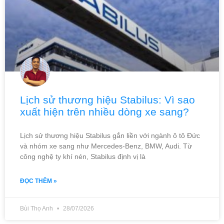
Lịch sử thương hiệu Stabilus: Vì sao
xuất hiện trên nhiều dòng xe sang?
Lịch sử thương hiệu Stabilus gắn liền với ngành ô tô Đức
và nhóm xe sang như Mercedes-Benz, BMW, Audi. Từ
công nghệ ty khí nén, Stabilus định vị là
ĐỌC THÊM »
Bùi Thọ Anh
28/07/2026