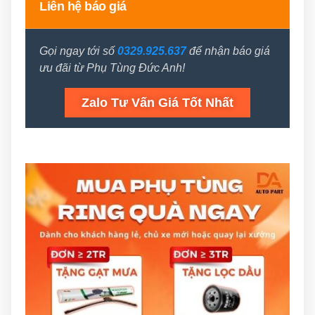
Liên hệ báo giá
Gọi ngay tới số
0329.925.637
để nhận báo giá
ưu đãi từ Phụ Tùng Đức Anh!
Zalo Tư Vấn Giá Tốt Nhất