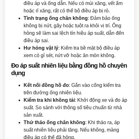
điều áp và ống dẫn. Nếu có mùi xăng, vết ẩm
hoặc rỉ xăng, rất có thể bộ điều áp bị rò.
Tình trạng ống chân không
: Đảm bảo ống
không bị nứt, gãy hoặc tuột ra khỏi vị trí. Ống
hỏng sẽ làm sai lệch tín hiệu áp suất, dẫn đến
điều áp sai.
Hư hỏng vật lý
: Kiểm tra bề mặt bộ điều áp
xem có gỉ sét, nứt vỡ hoặc ăn mòn không.
Đo áp suất nhiên liệu bằng đồng hồ chuyên
dụng
Kết nối đồng hồ đo
: Gắn vào cổng kiểm tra
trên đường ống nhiên liệu.
Kiểm tra khi không tải
: Khởi động xe và đo áp
suất. So sánh với thông số tiêu chuẩn từ nhà
sản xuất.
Thử tháo ống chân không
: Khi tháo ra, áp
suất nhiên liệu phải tăng. Nếu không, màng
điều áp có thể đã hỏng.