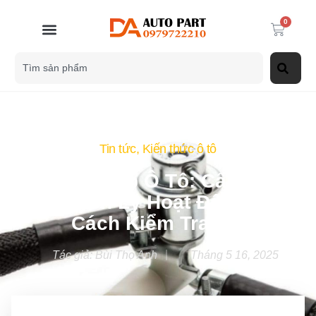
0
Tin tức
,
Kiến thức ô tô
Bộ Điều Áp Ô Tô: Cấu Tạo,
Nguyên Lý Hoạt Động Và
Cách Kiểm Tra Lỗi
Tác giả:
Bùi Thọ Anh
Tháng 5 16, 2025