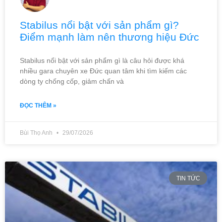
Stabilus nổi bật với sản phẩm gì?
Điểm mạnh làm nên thương hiệu Đức
Stabilus nổi bật với sản phẩm gì là câu hỏi được khá
nhiều gara chuyên xe Đức quan tâm khi tìm kiếm các
dòng ty chống cốp, giảm chấn và
ĐỌC THÊM »
Bùi Thọ Anh
29/07/2026
TIN TỨC