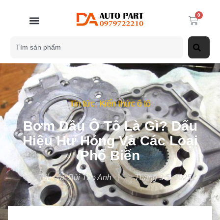
0
Tin tức
,
Kiến thức ô tô
Bơm Dầu Ô Tô Là Gì? Dấu
Hiệu Hư Hỏng Và Các Loại
Phổ Biến
Tác giả:
Bùi Thọ Anh
Tháng 3 5, 2025