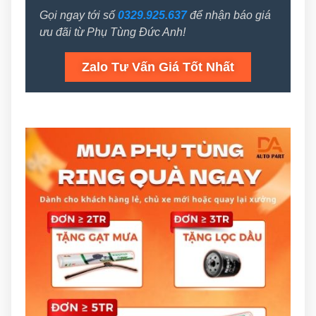
Gọi ngay tới số
0329.925.637
để nhận báo giá
ưu đãi từ Phụ Tùng Đức Anh!
Zalo Tư Vấn Giá Tốt Nhất