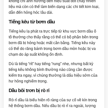
không chỉ ảnh hưởng đến hiệu suất đốt cháy nhiên
liệu mà còn có thể làm biến dạng các chi tiết kim loại,
dẫn đến hỏng hóc lâu dài.
Tiếng kêu từ bơm dầu
Tiếng kêu lạ phát ra trực tiếp từ khu vực bơm dầu ô
tô thường cho thấy rằng có thể có bộ phận bên trong
bơm đã bị hỏng hoặc mất cân bằng. Tiếng kêu này
có thể do răng bánh trong bơm dầu mòn hoặc bị va
chạm do áp suất không ổn định.
Dù là tiếng “rít” hay tiếng “rung” nhẹ, nhưng bất kỳ
tiếng kêu không bình thường nào cũng cần được
kiểm tra ngay, vì chúng thường là dấu hiệu sớm của
hư hỏng nghiêm trọng.
Dầu bôi trơn bị rò rỉ
Rò rỉ dầu là biểu hiện rõ ràng của sự cố về kín trong
hệ thống bơm dầu. Nếu dầu bị rò rỉ ra ngoài, lượng