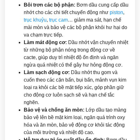
Bôi trơn các bộ phận:
Bơm dầu cung cấp dầu
nhớt cho các chi tiết chuyển động như
piston
,
trục khuỷu
,
trục cam
… giảm ma sát, hạn chế
mài mòn và bảo vệ các bộ phận khỏi hư hại do
va chạm trực tiếp.
Làm mát động cơ:
Dầu nhớt vận chuyển nhiệt
từ những bộ phận nóng trong động cơ về
cacte, giúp duy trì nhiệt độ ổn định và ngăn
ngừa quá nhiệt có thể gây hư hỏng động cơ.
Làm sạch động cơ:
Dầu nhớt thu gom và
cuốn theo các cặn bẩn, bụi bẩn, mảnh vụn kim
loại ra khỏi các bề mặt tiếp xúc, góp phần giữ
cho động cơ luôn sạch sẽ và hạn chế tắc
nghẽn.
Bảo vệ và chống ăn mòn:
Lớp dầu tạo màng
bảo vệ lên bề mặt kim loại, ngăn quá trình oxy
hóa và ăn mòn, bảo vệ động cơ khỏi tác động
của môi trường và nhiệt độ cao.
Hỗ trợ duy trì áp suất dầu ổn định:
Bơm dầu