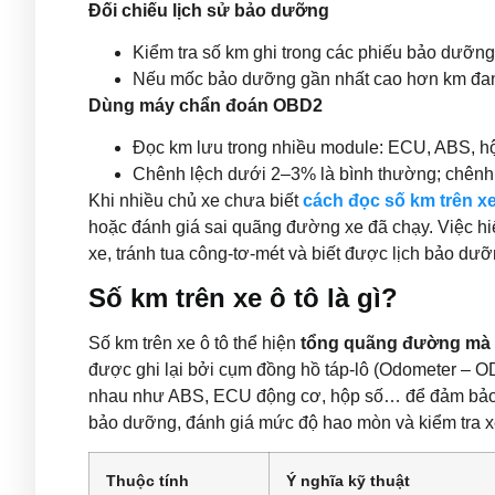
Đối chiếu lịch sử bảo dưỡng
Kiểm tra số km ghi trong các phiếu bảo dưỡng
Nếu mốc bảo dưỡng gần nhất cao hơn km đang h
Dùng máy chẩn đoán OBD2
Đọc km lưu trong nhiều module: ECU, ABS, hộ
Chênh lệch dưới 2–3% là bình thường; chênh 
Khi nhiều chủ xe chưa biết
cách đọc số km trên xe
hoặc đánh giá sai quãng đường xe đã chạy. Việc hiểu
xe, tránh tua công-tơ-mét và biết được lịch bảo dư
Số km trên xe ô tô là gì?
Số km trên xe ô tô thể hiện
tổng quãng đường mà 
được ghi lại bởi cụm đồng hồ táp-lô (Odometer – O
nhau như ABS, ECU động cơ, hộp số… để đảm bảo độ
bảo dưỡng, đánh giá mức độ hao mòn và kiểm tra xe
Thuộc tính
Ý nghĩa kỹ thuật