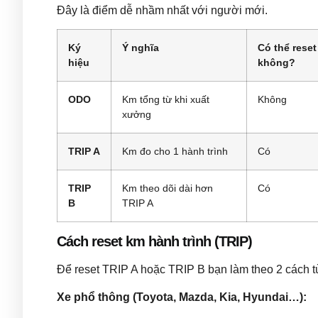
Đây là điểm dễ nhầm nhất với người mới.
Ký
Ý nghĩa
Có thể reset
hiệu
không?
ODO
Km tổng từ khi xuất
Không
xưởng
TRIP A
Km đo cho 1 hành trình
Có
TRIP
Km theo dõi dài hơn
Có
B
TRIP A
Cách reset km hành trình (TRIP)
Để reset TRIP A hoặc TRIP B bạn làm theo 2 cách t
Xe phổ thông (Toyota, Mazda, Kia, Hyundai…):