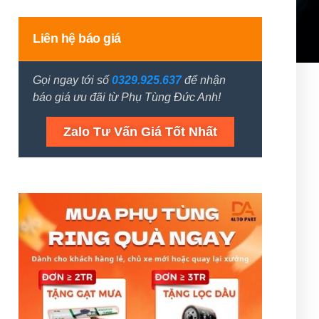
Liên hệ báo giá
Gọi ngay tới số
0329.925.637
để nhận
báo giá ưu đãi từ Phụ Tùng Đức Anh!
Zalo Tư Vấn Giá Tốt Nhất