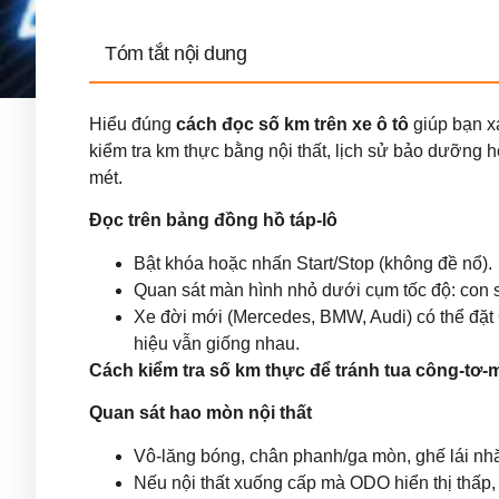
Tóm tắt nội dung
Hiểu đúng
cách đọc số km trên xe ô tô
giúp bạn x
kiểm tra km thực bằng nội thất, lịch sử bảo dưỡng
mét.
Đọc trên bảng đồng hồ táp-lô
Bật khóa hoặc nhấn Start/Stop (không đề nổ).
Quan sát màn hình nhỏ dưới cụm tốc độ: con s
Xe đời mới (Mercedes, BMW, Audi) có thể đặ
hiệu vẫn giống nhau.
Cách kiểm tra số km thực để tránh tua công-tơ-m
Quan sát hao mòn nội thất
Vô-lăng bóng, chân phanh/ga mòn, ghế lái nhă
Nếu nội thất xuống cấp mà ODO hiển thị thấp, 