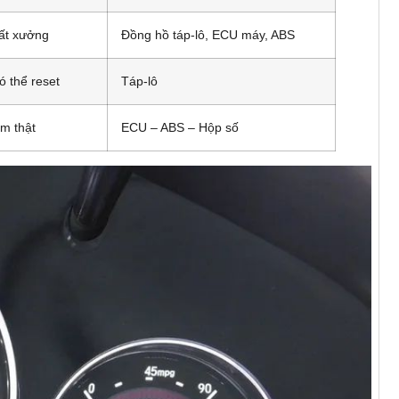
uất xưởng
Đồng hồ táp-lô, ECU máy, ABS
ó thể reset
Táp-lô
m thật
ECU – ABS – Hộp số