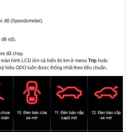
ốc độ (Speedometer).
 đề nổ).
 xe đã chạy.
 màn hình LCD lớn và hiển thị km ở menu
Trip
hoặc
g ký hiệu ODO luôn được thống nhất theo tiêu chuẩn.