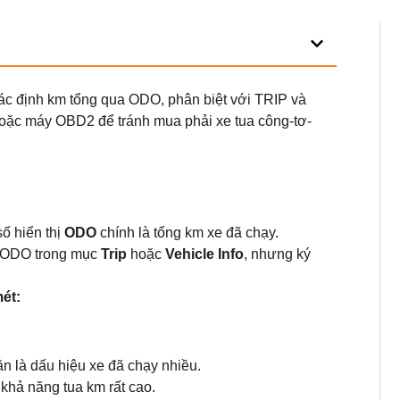
ác định km tổng qua ODO, phân biệt với TRIP và
 hoặc máy OBD2 để tránh mua phải xe tua công-tơ-
ố hiển thị
ODO
chính là tổng km xe đã chạy.
t ODO trong mục
Trip
hoặc
Vehicle Info
, nhưng ký
ét:
n là dấu hiệu xe đã chạy nhiều.
khả năng tua km rất cao.