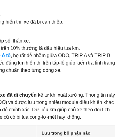
.
iển thị, xe đã bị can thiệp.
p số, thân xe.
trên 10% thường là dấu hiệu tua km.
 ô tô
, họ rất dễ nhầm giữa ODO, TRIP A và TRIP B
 đúng km hiển thị trên táp-lô giúp kiểm tra tình trạng
ỡng chuẩn theo từng dòng xe.
xe đã di chuyển
kể từ khi xuất xưởng. Thông tin này
DO) và được lưu trong nhiều module điều khiển khác
 chính xác. Dữ liệu km giúp chủ xe theo dõi lịch
 cũ có bị tua công-tơ-mét hay không.
Lưu trong bộ phận nào