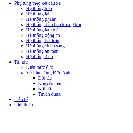
Phụ tùng theo kết cấu xe
Hệ thống treo
Hệ thống lái
Hệ thống phanh
Hệ thống điều hòa không khí
Hệ thống làm mát
Hệ thống động cơ
Hệ thống bôi trơn
Hệ thống chiếu sáng
Hệ thống an toàn
Hệ thống điện
Tin tức
Kiến thức ô tô
Về Phụ Tùng Đức Anh
Đối tác
Khuyến mãi
Nội bộ
Tuyển dụng
Liên hệ
Giới thiệu