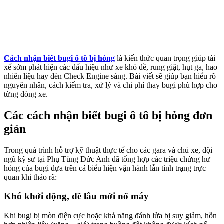
Cách nhận biết bugi ô tô bị hỏng
là kiến thức quan trọng giúp tài
xế sớm phát hiện các dấu hiệu như xe khó đề, rung giật, hụt ga, hao
nhiên liệu hay đèn Check Engine sáng. Bài viết sẽ giúp bạn hiểu rõ
nguyên nhân, cách kiểm tra, xử lý và chi phí thay bugi phù hợp cho
từng dòng xe.
Các cách nhận biết bugi ô tô bị hỏng đơn
giản
Trong quá trình hỗ trợ kỹ thuật thực tế cho các gara và chủ xe, đội
ngũ kỹ sư tại Phụ Tùng Đức Anh đã tổng hợp các triệu chứng hư
hỏng của bugi dựa trên cả biểu hiện vận hành lẫn tình trạng trực
quan khi tháo rã:
Khó khởi động, đề lâu mới nổ máy
Khi bugi bị mòn điện cực hoặc khả năng đánh lửa bị suy giảm, hỗn