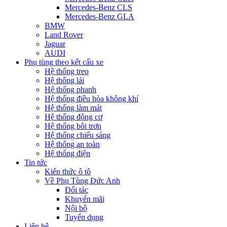
Mercedes-Benz CLS
Mercedes-Benz GLA
BMW
Land Rover
Jaguar
AUDI
Phụ tùng theo kết cấu xe
Hệ thống treo
Hệ thống lái
Hệ thống phanh
Hệ thống điều hòa không khí
Hệ thống làm mát
Hệ thống động cơ
Hệ thống bôi trơn
Hệ thống chiếu sáng
Hệ thống an toàn
Hệ thống điện
Tin tức
Kiến thức ô tô
Về Phụ Tùng Đức Anh
Đối tác
Khuyến mãi
Nội bộ
Tuyển dụng
Liên hệ