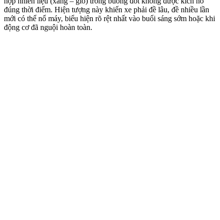
hợp nhiên liệu (xăng – gió) trong buồng đốt không được kích nổ
đúng thời điểm
. Hiện tượng này khiến xe phải đề lâu, đề nhiều lần
mới có thể nổ máy, biểu hiện rõ rệt nhất vào buổi sáng sớm hoặc khi
động cơ đã nguội hoàn toàn
.