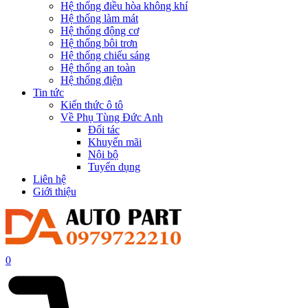
Hệ thống điều hòa không khí
Hệ thống làm mát
Hệ thống động cơ
Hệ thống bôi trơn
Hệ thống chiếu sáng
Hệ thống an toàn
Hệ thống điện
Tin tức
Kiến thức ô tô
Về Phụ Tùng Đức Anh
Đối tác
Khuyến mãi
Nội bộ
Tuyển dụng
Liên hệ
Giới thiệu
0