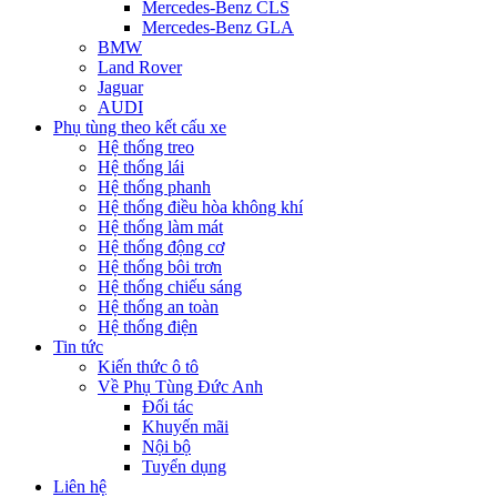
Mercedes-Benz CLS
Mercedes-Benz GLA
BMW
Land Rover
Jaguar
AUDI
Phụ tùng theo kết cấu xe
Hệ thống treo
Hệ thống lái
Hệ thống phanh
Hệ thống điều hòa không khí
Hệ thống làm mát
Hệ thống động cơ
Hệ thống bôi trơn
Hệ thống chiếu sáng
Hệ thống an toàn
Hệ thống điện
Tin tức
Kiến thức ô tô
Về Phụ Tùng Đức Anh
Đối tác
Khuyến mãi
Nội bộ
Tuyển dụng
Liên hệ