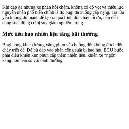
Khi đạp ga nhưng xe phản hồi chậm, không có độ vọt và thiếu lực,
nguyên nhân phổ biến chính là do bugi đã xuống cấp nặng
. Tia lửa
yếu không đủ mạnh để tạo ra quá trình đốt cháy tối ưu, dẫn đến
công suất động cơ bị suy giảm nghiêm trọng
.
Mức tiêu hao nhiên liệu tăng bất thường
Bugi hỏng khiến lượng xăng phun vào buồng đốt không được đốt
cháy triệt để
. Để bù đắp vào phần công suất bị hao hụt, ECU buộc
phải điều khiển kim phun cấp thêm nhiên liệu, khiến xe “ngốn”
xăng hơn hẳn so với bình thường
.