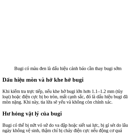
Bugi có màu đen là dấu hiệu cảnh báo cần thay bugi sớm
Dấu hiệu mòn và hở khe hở bugi
Khi kiểm tra trực tiếp, nếu khe hở bugi lớn hơn 1.1–1.2 mm (tùy
loại) hoặc điện cực bị bo tròn, mất cạnh sắc, đó là dấu hiệu bugi đã
mòn nặng. Khi này, tia lửa sẽ yếu và không còn chính xác.
Hư hỏng vật lý của bugi
Bugi có thể bị nứt vỏ sứ do va đập hoặc siết sai lực, bị gỉ sét do lâu
ngày không vệ sinh, thậm chí bị chảy điện cực nếu động cơ quá