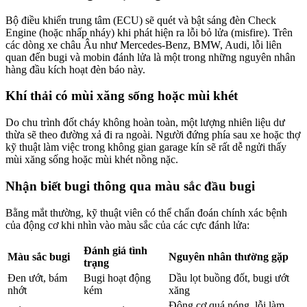
Bộ điều khiển trung tâm (ECU) sẽ quét và bật sáng đèn Check
Engine (hoặc nhấp nháy) khi phát hiện ra lỗi bỏ lửa (misfire)
. Trên
các dòng xe châu Âu như Mercedes-Benz, BMW, Audi, lỗi liên
quan đến bugi và mobin đánh lửa là một trong những nguyên nhân
hàng đầu kích hoạt đèn báo này
.
Khí thải có mùi xăng sống hoặc mùi khét
Do chu trình đốt cháy không hoàn toàn, một lượng nhiên liệu dư
thừa sẽ theo đường xả đi ra ngoài
. Người đứng phía sau xe hoặc thợ
kỹ thuật làm việc trong không gian garage kín sẽ rất dễ ngửi thấy
mùi xăng sống hoặc mùi khét nồng nặc
.
Nhận biết bugi thông qua màu sắc đầu bugi
Bằng mắt thường, kỹ thuật viên có thể chẩn đoán chính xác bệnh
của động cơ khi nhìn vào màu sắc của các cực đánh lửa
:
Đánh giá tình
Màu sắc bugi
Nguyên nhân thường gặp
trạng
Đen ướt, bám
Bugi hoạt động
Dầu lọt buồng đốt, bugi ướt
nhớt
kém
xăng
Động cơ quá nóng, lỗi làm