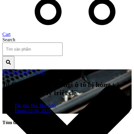
Cart
Search
Kiến thức ô tô
,
Tin tức
10 Cách nhận biết bugi ô tô bị hỏng và
hướng dẫn xử lý triệt để
Tác giả:
Bùi Thọ Anh
Tháng 12 16, 2025
Tóm tắt nội dung