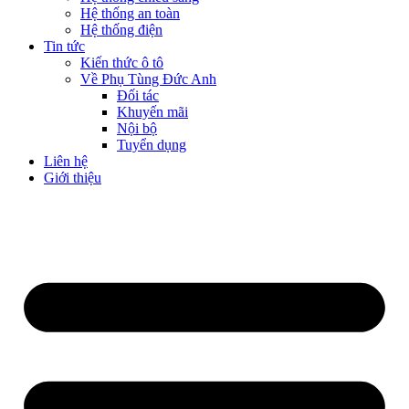
Hệ thống an toàn
Hệ thống điện
Tin tức
Kiến thức ô tô
Về Phụ Tùng Đức Anh
Đối tác
Khuyến mãi
Nội bộ
Tuyển dụng
Liên hệ
Giới thiệu