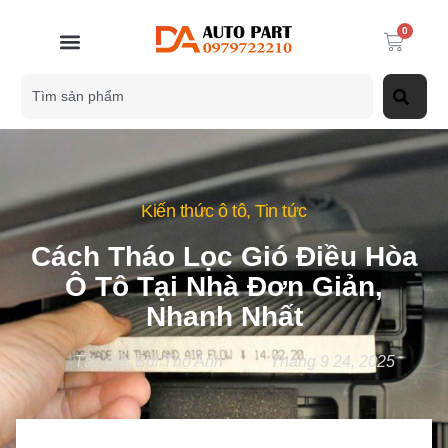
0
Kiến thức ô tô
,
Tin tức
Cách Tháo Lọc Gió Điều Hòa
Ô Tô Tại Nhà Đơn Giản,
Nhanh Nhất
Tác giả:
Bùi Thọ Anh
Tháng 9 24, 2025