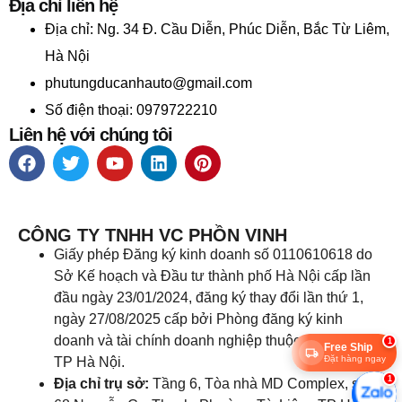
Địa chỉ liên hệ
Địa chỉ:
Ng. 34 Đ. Cầu Diễn, Phúc Diễn, Bắc Từ Liêm,
Hà Nội
phutungducanhauto@gmail.com
Số điện thoại: 0979722210
Liên hệ với chúng tôi
CÔNG TY TNHH VC PHỒN VINH
Giấy phép Đăng ký kinh doanh số 0110610618 do
Sở Kế hoạch và Đầu tư thành phố Hà Nội cấp lần
đầu ngày 23/01/2024, đăng ký thay đổi lần thứ 1,
ngày 27/08/2025 cấp bởi Phòng đăng ký kinh
doanh và tài chính doanh nghiệp thuộc Sở tài chính
1
Free Ship
Đặt hàng ngay
TP Hà Nội.
1
Địa chỉ trụ sở:
Tầng 6, Tòa nhà MD Complex, số