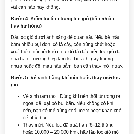
vật cản nào hay không.
Bước 4: Kiểm tra tình trạng lọc gió (bẩn nhiều
hay hư hỏng)
Đặt lọc gió dưới ánh sáng để quan sát. Nếu bề mặt
bám nhiều bụi đen, có lá cây, côn trùng chết hoặc
xuất hiện mùi hôi khó chịu, đó là dấu hiệu lọc gió đã
quá bẩn. Trường hợp tấm lọc bị rách, gãy khung
nhựa hoặc đổi màu nâu sẫm, bạn cần thay mới ngay.
Bước 5: Vệ sinh bằng khí nén hoặc thay mới lọc
gió
Vệ sinh tạm thời: Dùng khí nén thổi từ trong ra
ngoài để loại bỏ bụi bẩn. Nếu không có khí
nén, bạn có thể dùng chổi mềm hoặc khăn khô
để phủi bụi.
Thay mới: Nếu lọc đã quá hạn (6–12 tháng
hoặc 10.000 – 20.000 km), hãy lắp lọc gió mới.