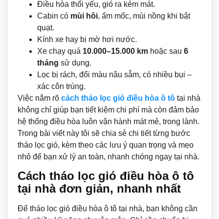
Điều hòa thổi yếu, gió ra kém mát.
Cabin có
mùi hôi
, ẩm mốc, mùi nồng khi bật
quạt.
Kính xe hay bị mờ hơi nước.
Xe chạy quá
10.000–15.000 km
hoặc sau
6
tháng
sử dụng.
Lọc bị rách, đổi màu nâu sẫm, có nhiều bụi –
xác côn trùng.
Việc nắm rõ
cách tháo lọc gió điều hòa ô tô
tại nhà
không chỉ giúp bạn tiết kiệm chi phí mà còn đảm bảo
hệ thống điều hòa luôn vận hành mát mẻ, trong lành.
Trong bài viết này tôi sẽ chia sẻ chi tiết từng bước
tháo lọc gió, kèm theo các lưu ý quan trọng và mẹo
nhỏ để bạn xử lý an toàn, nhanh chóng ngay tại nhà.
Cách tháo lọc gió điều hòa ô tô
tại nhà đơn giản, nhanh nhất
Để tháo lọc gió điều hòa ô tô tại nhà, bạn không cần