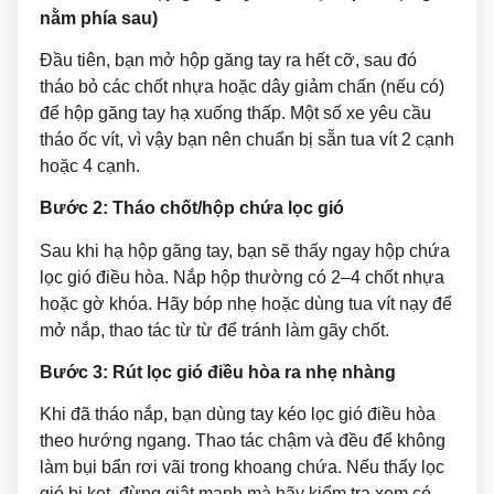
nằm phía sau)
Đầu tiên, bạn mở hộp găng tay ra hết cỡ, sau đó
tháo bỏ các chốt nhựa hoặc dây giảm chấn (nếu có)
để hộp găng tay hạ xuống thấp. Một số xe yêu cầu
tháo ốc vít, vì vậy bạn nên chuẩn bị sẵn tua vít 2 cạnh
hoặc 4 cạnh.
Bước 2: Tháo chốt/hộp chứa lọc gió
Sau khi hạ hộp găng tay, bạn sẽ thấy ngay hộp chứa
lọc gió điều hòa. Nắp hộp thường có 2–4 chốt nhựa
hoặc gờ khóa. Hãy bóp nhẹ hoặc dùng tua vít nạy để
mở nắp, thao tác từ từ để tránh làm gãy chốt.
Bước 3: Rút lọc gió điều hòa ra nhẹ nhàng
Khi đã tháo nắp, bạn dùng tay kéo lọc gió điều hòa
theo hướng ngang. Thao tác chậm và đều để không
làm bụi bẩn rơi vãi trong khoang chứa. Nếu thấy lọc
gió bị kẹt, đừng giật mạnh mà hãy kiểm tra xem có