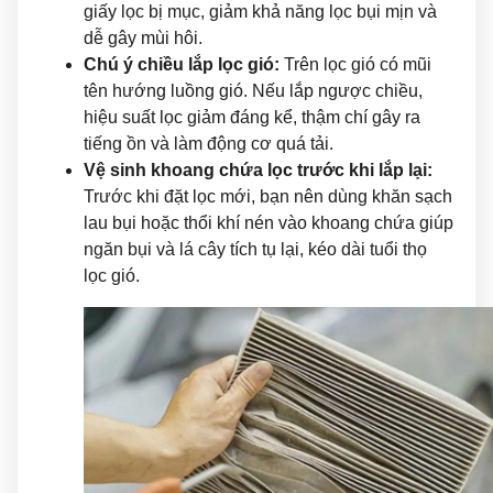
giấy lọc bị mục, giảm khả năng lọc bụi mịn và
dễ gây mùi hôi.
Chú ý chiều lắp lọc gió:
Trên lọc gió có mũi
tên hướng luồng gió. Nếu lắp ngược chiều,
hiệu suất lọc giảm đáng kể, thậm chí gây ra
tiếng ồn và làm động cơ quá tải.
Vệ sinh khoang chứa lọc trước khi lắp lại:
Trước khi đặt lọc mới, bạn nên dùng khăn sạch
lau bụi hoặc thổi khí nén vào khoang chứa giúp
ngăn bụi và lá cây tích tụ lại, kéo dài tuổi thọ
lọc gió.