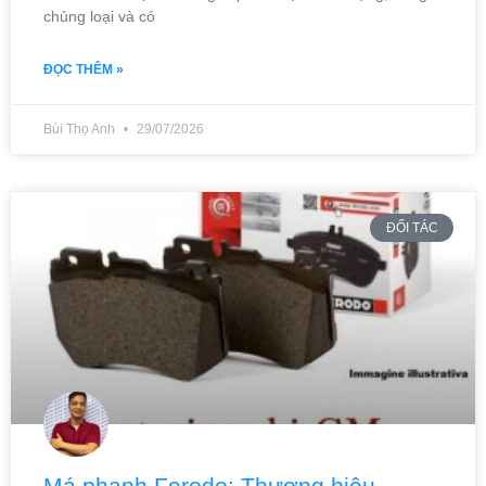
chủng loại và có
ĐỌC THÊM »
Bùi Thọ Anh
29/07/2026
ĐỐI TÁC
Má phanh Ferodo: Thương hiệu