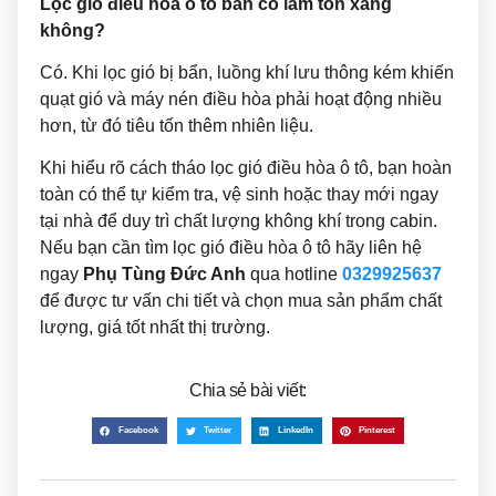
Lọc gió điều hòa ô tô bẩn có làm tốn xăng
không?
Có. Khi lọc gió bị bẩn, luồng khí lưu thông kém khiến
quạt gió và máy nén điều hòa phải hoạt động nhiều
hơn, từ đó tiêu tốn thêm nhiên liệu.
Khi hiểu rõ cách tháo lọc gió điều hòa ô tô, bạn hoàn
toàn có thể tự kiểm tra, vệ sinh hoặc thay mới ngay
tại nhà để duy trì chất lượng không khí trong cabin.
Nếu bạn cần tìm lọc gió điều hòa ô tô hãy liên hệ
ngay
Phụ Tùng Đức Anh
qua hotline
0329925637
để được tư vấn chi tiết và chọn mua sản phẩm chất
lượng, giá tốt nhất thị trường.
Chia sẻ bài viết:
Facebook
Twitter
LinkedIn
Pinterest