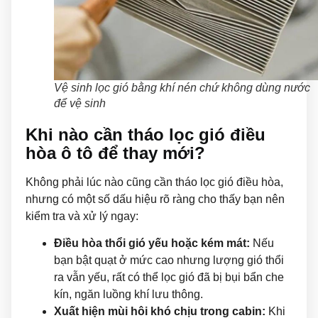
Vệ sinh lọc gió bằng khí nén chứ không dùng nước
để vệ sinh
Khi nào cần tháo lọc gió điều
hòa ô tô để thay mới?
Không phải lúc nào cũng cần tháo lọc gió điều hòa,
nhưng có một số dấu hiệu rõ ràng cho thấy bạn nên
kiểm tra và xử lý ngay:
Điều hòa thổi gió yếu hoặc kém mát:
Nếu
bạn bật quạt ở mức cao nhưng lượng gió thổi
ra vẫn yếu, rất có thể lọc gió đã bị bụi bẩn che
kín, ngăn luồng khí lưu thông.
Xuất hiện mùi hôi khó chịu trong cabin:
Khi