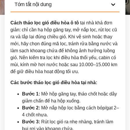
Tóm tắt nội dung
Cách tháo lọc gió điều hòa ô tô
tại nhà khá đơn
giản: chỉ cần hạ hộp găng tay, mở nắp lọc, rút lọc cũ
ra và lắp lại đúng chiều gió. Khi vệ sinh hoặc thay
mới, hãy chọn đúng mã lọc, tránh rửa bằng nước và
làm sạch khoang chứa để không ảnh hưởng luồng
gió. Nên kiểm tra lọc khi điều hòa thổi yếu, cabin có
mùi, kính mờ hơi nước hoặc sau 10.000–15.000 km
để giữ điều hòa hoạt động tối ưu.
Các bước tháo lọc gió điều hòa tại nhà:
Bước 1:
Mở hộp găng tay, tháo chốt hoặc dây
giảm chấn để hạ hộp xuống.
Bước 2:
Mở nắp hộp lọc bằng cách bóp/gạt 2–
4 chốt nhựa.
Bước 3:
Rút lọc gió ra nhẹ nhàng, tránh làm
bụi rơi vào khoang chứa.