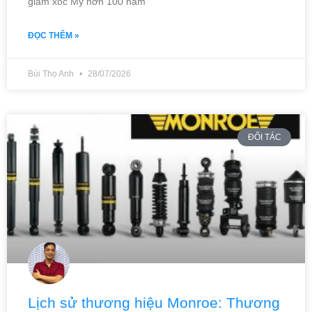
giảm xóc Mỹ hơn 100 năm
ĐỌC THÊM »
Bùi Thọ Anh
28/07/2026
ĐỐI TÁC
Lịch sử thương hiệu Monroe: Thương