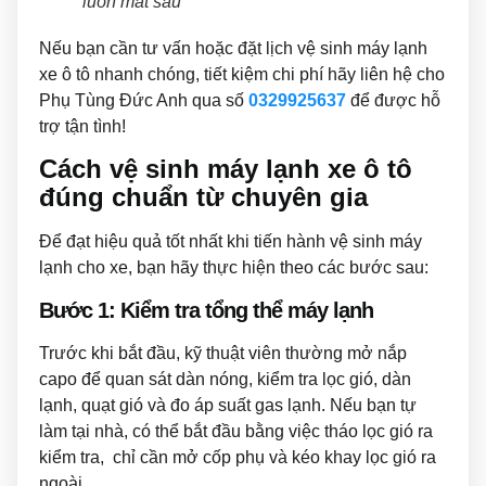
luôn mát sâu
Nếu bạn cần tư vấn hoặc đặt lịch vệ sinh máy lạnh
xe ô tô nhanh chóng, tiết kiệm chi phí hãy liên hệ cho
Phụ Tùng Đức Anh qua số
0329925637
để được hỗ
trợ tận tình!
Cách vệ sinh máy lạnh xe ô tô
đúng chuẩn từ chuyên gia
Để đạt hiệu quả tốt nhất khi tiến hành vệ sinh máy
lạnh cho xe, bạn hãy thực hiện theo các bước sau:
Bước 1: Kiểm tra tổng thể máy lạnh
Trước khi bắt đầu, kỹ thuật viên thường mở nắp
capo để quan sát dàn nóng, kiểm tra lọc gió, dàn
lạnh, quạt gió và đo áp suất gas lạnh. Nếu bạn tự
làm tại nhà, có thể bắt đầu bằng việc tháo lọc gió ra
kiểm tra, chỉ cần mở cốp phụ và kéo khay lọc gió ra
ngoài.