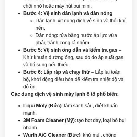
chổi nhỏ hoặc máy hút bụi mini.
Bước 4: Vệ sinh dàn lạnh và dàn nóng
Dàn lạnh: xịt dung dịch vệ sinh và thổi khí
nén.
Dàn nóng: rửa bằng nước áp lực vừa
phải, tránh cong lá nhôm.
Bước 5: Vệ sinh ống dẫn và kiểm tra gas –
Khử khuẩn đường ống, sau đó đo áp suất gas
và bổ sung nếu thiếu.
Bước 6: Lắp ráp và chạy thử –
Lắp lại toàn
bộ, khởi động điều hòa để kiểm tra nhiệt độ và
độ ồn.
Các dung dịch vệ sinh máy lạnh ô tô phổ biến:
Liqui Moly (Đức)
: làm sạch sâu, diệt khuẩn
mạnh.
3M Foam Cleaner (Mỹ)
: tạo bọt dày, loại bỏ bụi
nhanh.
Wurth A/C Cleaner (Đức)
: khử mùi, chống