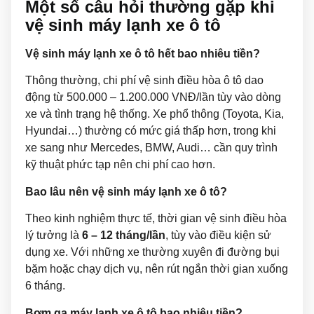
Một số câu hỏi thường gặp khi
vệ sinh máy lạnh xe ô tô
Vệ sinh máy lạnh xe ô tô hết bao nhiêu tiền?
Thông thường, chi phí vệ sinh điều hòa ô tô dao
động từ 500.000 – 1.200.000 VNĐ/lần tùy vào dòng
xe và tình trạng hệ thống. Xe phổ thông (Toyota, Kia,
Hyundai…) thường có mức giá thấp hơn, trong khi
xe sang như Mercedes, BMW, Audi… cần quy trình
kỹ thuật phức tạp nên chi phí cao hơn.
Bao lâu nên vệ sinh máy lạnh xe ô tô?
Theo kinh nghiệm thực tế, thời gian vệ sinh điều hòa
lý tưởng là
6 – 12 tháng/lần
, tùy vào điều kiện sử
dụng xe. Với những xe thường xuyên đi đường bụi
bặm hoặc chạy dịch vụ, nên rút ngắn thời gian xuống
6 tháng.
Bơm ga máy lạnh xe ô tô bao nhiêu tiền?