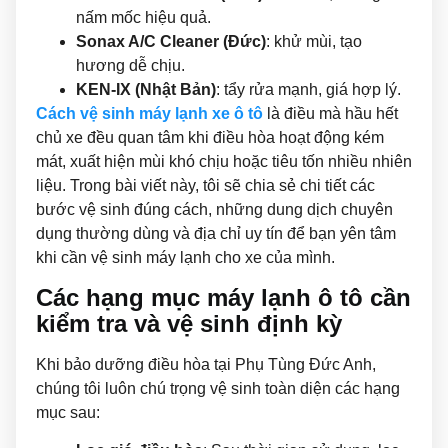
nấm mốc hiệu quả.
Sonax A/C Cleaner (Đức)
: khử mùi, tạo
hương dễ chịu.
KEN-IX (Nhật Bản)
: tẩy rửa mạnh, giá hợp lý.
Cách vệ sinh máy lạnh xe ô tô
là điều mà hầu hết
chủ xe đều quan tâm khi điều hòa hoạt động kém
mát, xuất hiện mùi khó chịu hoặc tiêu tốn nhiều nhiên
liệu. Trong bài viết này, tôi sẽ chia sẻ chi tiết các
bước vệ sinh đúng cách, những dung dịch chuyên
dụng thường dùng và địa chỉ uy tín để bạn yên tâm
khi cần vệ sinh máy lạnh cho xe của mình.
Các hạng mục máy lạnh ô tô cần
kiểm tra và vệ sinh định kỳ
Khi bảo dưỡng điều hòa tại Phụ Tùng Đức Anh,
chúng tôi luôn chú trọng vệ sinh toàn diện các hạng
mục sau: