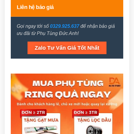
Liên hệ báo giá
Gọi ngay tới số
0329.925.637
để nhận báo giá
ưu đãi từ Phụ Tùng Đức Anh!
Zalo Tư Vấn Giá Tốt Nhất