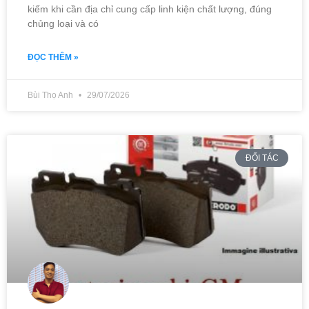
kiếm khi cần địa chỉ cung cấp linh kiện chất lượng, đúng
chủng loại và có
ĐỌC THÊM »
Bùi Thọ Anh
29/07/2026
ĐỐI TÁC