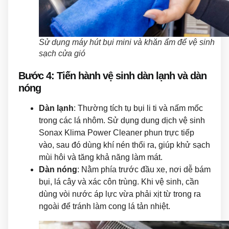
Sử dụng máy hút bụi mini và khăn ẩm để vệ sinh
sạch cửa gió
Bước 4: Tiến hành vệ sinh dàn lạnh và dàn
nóng
Dàn lạnh
: Thường tích tụ bụi li ti và nấm mốc
trong các lá nhôm. Sử dụng dung dịch vệ sinh
Sonax Klima Power Cleaner phun trực tiếp
vào, sau đó dùng khí nén thổi ra, giúp khử sạch
mùi hôi và tăng khả năng làm mát.
Dàn nóng
: Nằm phía trước đầu xe, nơi dễ bám
bụi, lá cây và xác côn trùng. Khi vệ sinh, cần
dùng vòi nước áp lực vừa phải xịt từ trong ra
ngoài để tránh làm cong lá tản nhiệt.