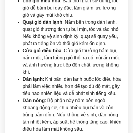
Lọc gió điều hòa
: Sau thời gian sử dụng, lọc
gió dễ bám bụi dày đặc, làm giảm lưu lượng
gió và gây mùi khó chịu.
Quạt gió dàn lạnh
: Nằm bên trong dàn lạnh,
quạt gió thường tích tụ bụi mịn, tóc và rác nhỏ.
Nếu không vệ sinh định kỳ, quạt sẽ quay yếu,
phát ra tiếng ồn và thổi gió kém ổn định.
Cửa gió điều hòa
: Cửa gió thường bám bụi,
nấm mốc, làm luồng gió thổi ra có mùi ẩm mốc
và ảnh hưởng trực tiếp đến chất lượng không
khí.
Dàn lạnh
: Khi bẩn, dàn lạnh buộc lốc điều hòa
phải làm việc nhiều hơn để tạo đủ độ mát, gây
tiêu hao nhiên liệu và dễ phát sinh tiếng kêu.
Dàn nóng
: Bộ phận này nằm bên ngoài
khoang động cơ, chịu nhiều bụi bẩn và côn
trùng bám dính. Nếu không vệ sinh, dàn nóng
tản nhiệt kém, áp suất hệ thống tăng cao, khiến
điều hòa làm mát không sâu.