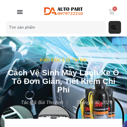
0
Kiến thức ô tô
,
Tin tức
Cách Vệ Sinh Máy Lạnh Xe Ô
Tô Đơn Giản, Tiết Kiệm Chi
Phí
Tác giả:
Bùi Thọ Anh
Tháng 9 30, 2025