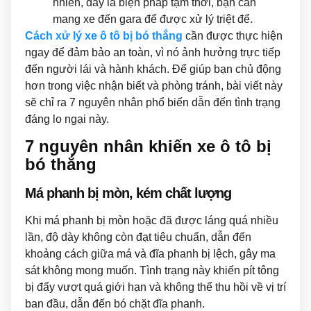
nhiên, đây là biện pháp tạm thời, bạn cần
mang xe đến gara để được xử lý triệt để.
Cách xử lý xe ô tô bị bó thắng
cần được thực hiện
ngay để đảm bảo an toàn, vì nó ảnh hưởng trực tiếp
đến người lái và hành khách. Để giúp bạn chủ động
hơn trong việc nhận biết và phòng tránh, bài viết này
sẽ chỉ ra 7 nguyên nhân phổ biến dẫn đến tình trạng
đáng lo ngại này.
7 nguyên nhân khiến xe ô tô bị
bó thắng
Má phanh bị mòn, kém chất lượng
Khi má phanh bị mòn hoặc đã được láng quá nhiều
lần, độ dày không còn đạt tiêu chuẩn, dẫn đến
khoảng cách giữa má và đĩa phanh bị lệch, gây ma
sát không mong muốn. Tình trạng này khiến pít tông
bị đẩy vượt quá giới hạn và không thể thu hồi về vị trí
ban đầu, dẫn đến bó chặt đĩa phanh.