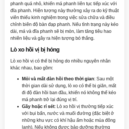
phanh quá nhỏ, khiến má phanh liên tục tiếp xúc với
đĩa phanh. Hiện tượng này thường xảy ra do kỹ thuật
viên thiếu kinh nghiệm trong việc sửa chữa và điều
chỉnh biên độ bàn đạp phanh. Nếu tình trạng này kéo
dài, má và đĩa phanh sẽ bị mòn, làm tăng tiêu hao
nhiên liệu và gây ra hiện tượng bó thắng.
Lò xo hồi vị bị hỏng
Lò xo hồi vị có thể bị hỏng do nhiều nguyên nhân
khác nhau, bao gồm:
Mỏi và mất đàn hồi theo thời gian
: Sau một
thời gian dài sử dụng, lò xo có thể bị giãn, mất
đi độ đàn hồi ban đầu, khiến nó không thể kéo
má phanh trở lại đúng vị trí.
Gãy hoặc rỉ sét
: Lò xo hồi vị thường tiếp xúc
với bụi bẩn, nước và muối đường (đặc biệt ở
những khu vực có khí hậu ẩm hoặc mùa đông
lạnh). Nếu không được bảo dưỡng thường