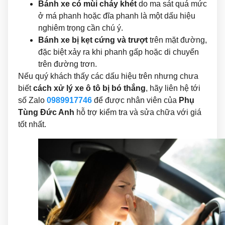
Bánh xe có mùi cháy khét
do ma sát quá mức
ở má phanh hoặc đĩa phanh là một dấu hiệu
nghiêm trọng cần chú ý.
Bánh xe bị kẹt cứng và trượt
trên mặt đường,
đặc biệt xảy ra khi phanh gấp hoặc di chuyển
trên đường trơn.
Nếu quý khách thấy các dấu hiệu trên nhưng chưa
biết
cách xử lý xe ô tô bị bó thắng
, hãy liên hệ tới
số Zalo
0989917746
để được nhân viên của
Phụ
Tùng Đức Anh
hỗ trợ kiểm tra và sửa chữa với giá
tốt nhất.