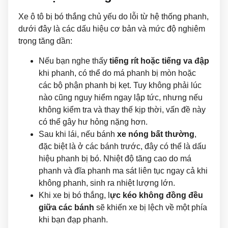
Xe ô tô bị bó thắng chủ yếu do lỗi từ hệ thống phanh,
dưới đây là các dấu hiệu cơ bản và mức độ nghiêm
trọng tăng dần:
Nếu bạn nghe thấy
tiếng rít hoặc tiếng va đập
khi phanh, có thể do má phanh bị mòn hoặc
các bộ phận phanh bị kẹt. Tuy không phải lúc
nào cũng nguy hiểm ngay lập tức, nhưng nếu
không kiểm tra và thay thế kịp thời, vấn đề này
có thể gây hư hỏng nặng hơn.
Sau khi lái, nếu bánh
xe nóng bất thường
,
đặc biệt là ở các bánh trước, đây có thể là dấu
hiệu phanh bị bó. Nhiệt độ tăng cao do má
phanh và đĩa phanh ma sát liên tục ngay cả khi
không phanh, sinh ra nhiệt lượng lớn.
Khi xe bị bó thắng, l
ực kéo không đồng đều
giữa các bánh
sẽ khiến xe bị lệch về một phía
khi bạn đạp phanh.