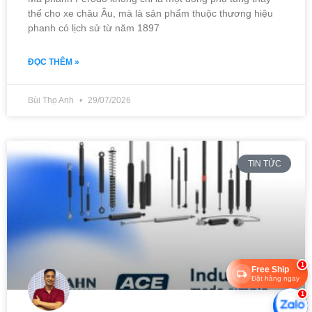
thế cho xe châu Âu, mà là sản phẩm thuộc thương hiệu
phanh có lịch sử từ năm 1897
ĐỌC THÊM »
Bùi Thọ Anh
29/07/2026
TIN TỨC
1
Free Ship
Đặt hàng ngay
1