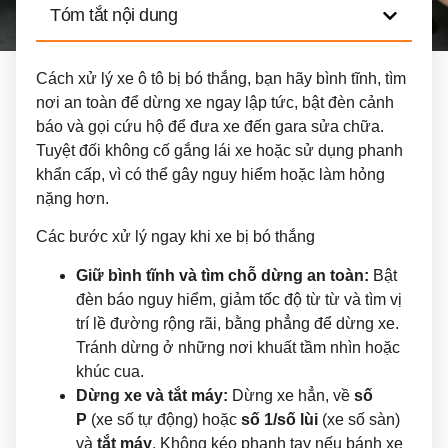
Tóm tắt nội dung
Cách xử lý xe ô tô bị bó thắng, bạn hãy bình tĩnh, tìm
nơi an toàn để dừng xe ngay lập tức, bật đèn cảnh
báo và gọi cứu hộ để đưa xe đến gara sửa chữa.
Tuyệt đối không cố gắng lái xe hoặc sử dụng phanh
khẩn cấp, vì có thể gây nguy hiểm hoặc làm hỏng
nặng hơn.
Các bước xử lý ngay khi xe bị bó thắng
Giữ bình tĩnh và tìm chỗ dừng an toàn:
Bật
đèn báo nguy hiểm, giảm tốc độ từ từ và tìm vị
trí lề đường rộng rãi, bằng phẳng để dừng xe.
Tránh dừng ở những nơi khuất tầm nhìn hoặc
khúc cua.
Dừng xe và tắt máy:
Dừng xe hẳn, về
số
P
(xe số tự động) hoặc
số 1/số lùi
(xe số sàn)
và
tắt máy
. Không kéo phanh tay nếu bánh xe