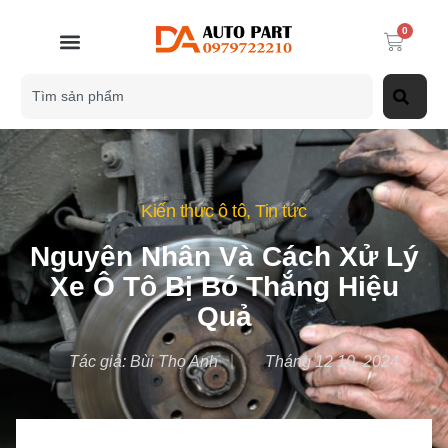
0
Kiến thức ô tô
,
Tin tức
Nguyên Nhân Và Cách Xử Lý
Xe Ô Tô Bị Bó Thắng Hiệu
Quả
Tác giả:
Bùi Thọ Anh
Tháng 12 10, 2024