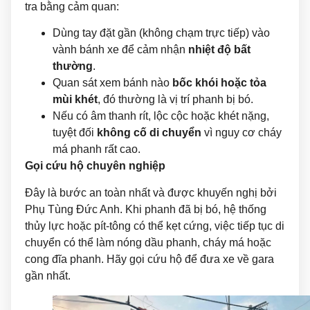
tra bằng cảm quan:
Dùng tay đặt gần (không chạm trực tiếp) vào
vành bánh xe để cảm nhận
nhiệt độ bất
thường
.
Quan sát xem bánh nào
bốc khói hoặc tỏa
mùi khét
, đó thường là vị trí phanh bị bó.
Nếu có âm thanh rít, lộc cộc hoặc khét nặng,
tuyệt đối
không cố di chuyển
vì nguy cơ cháy
má phanh rất cao.
Gọi cứu hộ chuyên nghiệp
Đây là bước an toàn nhất và được khuyến nghị bởi
Phụ Tùng Đức Anh. Khi phanh đã bị bó, hệ thống
thủy lực hoặc pít-tông có thể kẹt cứng, việc tiếp tục di
chuyển có thể làm nóng dầu phanh, cháy má hoặc
cong đĩa phanh. Hãy gọi cứu hộ để đưa xe về gara
gần nhất.