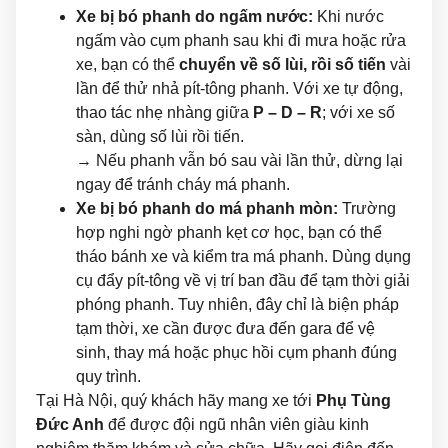
Xe bị bó phanh do ngấm nước:
Khi nước
ngấm vào cụm phanh sau khi đi mưa hoặc rửa
xe, bạn có thể
chuyển về số lùi, rồi số tiến
vài
lần để thử nhả pít-tông phanh. Với xe tự động,
thao tác nhẹ nhàng giữa
P – D – R
; với xe số
sàn, dùng số lùi rồi tiến.
→ Nếu phanh vẫn bó sau vài lần thử, dừng lại
ngay để tránh cháy má phanh.
Xe bị bó phanh do má phanh mòn:
Trường
hợp nghi ngờ phanh kẹt cơ học, bạn có thể
tháo bánh xe và kiểm tra má phanh. Dùng dụng
cụ đẩy pít-tông về vị trí ban đầu để tạm thời giải
phóng phanh. Tuy nhiên, đây chỉ là biện pháp
tạm thời, xe cần được đưa đến gara để vệ
sinh, thay má hoặc phục hồi cụm phanh đúng
quy trình.
Tại Hà Nội, quý khách hãy mang xe tới
Phụ Tùng
Đức Anh
để được đội ngũ nhân viên giàu kinh