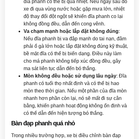
đĩa phanh có thể bị quá nhiệt. Nếu ngay sau đó
xe đi qua vùng nước hoặc gặp mưa lớn, nhiệt
độ thay đổi đột ngột sẽ khiến đĩa phanh co lại
không đồng đều, dẫn đến cong vênh.
Va chạm mạnh hoặc lắp đặt không đúng
:
Nếu đĩa phanh bị va đập mạnh do tai nạn, đâm
phải ổ gà lớn hoặc lắp đặt không đúng kỹ thuật,
bề mặt đĩa có thể bị biến dạng. Điều này làm
cho má phanh không tiếp xúc đồng đều, gây
ma sát liên tục dẫn đến bó thắng.
Mòn không đều hoặc sử dụng lâu ngày
: Đĩa
phanh có tuổi thọ nhất định và có thể bị hao
mòn theo thời gian. Nếu một phần của đĩa mòn
nhanh hơn phần còn lại, nó sẽ mất đi sự cân
bằng, khiến phanh hoạt động không ổn định và
có thể dẫn đến hiện tượng bó thắng.
Bàn đạp phanh quá nhỏ
Trong nhiều trường hợp, xe bị điều chỉnh bàn đạp