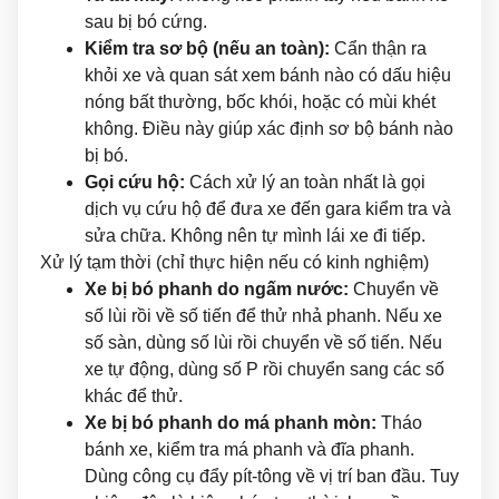
sau bị bó cứng.
Kiểm tra sơ bộ (nếu an toàn):
Cẩn thận ra
khỏi xe và quan sát xem bánh nào có dấu hiệu
nóng bất thường, bốc khói, hoặc có mùi khét
không. Điều này giúp xác định sơ bộ bánh nào
bị bó
.
Gọi cứu hộ:
Cách xử lý an toàn nhất là gọi
dịch vụ cứu hộ để đưa xe đến gara kiểm tra và
sửa chữa. Không nên tự mình lái xe đi tiếp.
Xử lý tạm thời (chỉ thực hiện nếu có kinh nghiệm)
Xe bị bó phanh do ngấm nước:
Chuyển về
số lùi rồi về số tiến để thử nhả phanh. Nếu xe
số sàn, dùng số lùi rồi chuyển về số tiến. Nếu
xe tự động, dùng số P rồi chuyển sang các số
khác để thử.
Xe bị bó phanh do má phanh mòn:
Tháo
bánh xe, kiểm tra má phanh và đĩa phanh.
Dùng công cụ đẩy pít-tông về vị trí ban đầu. Tuy