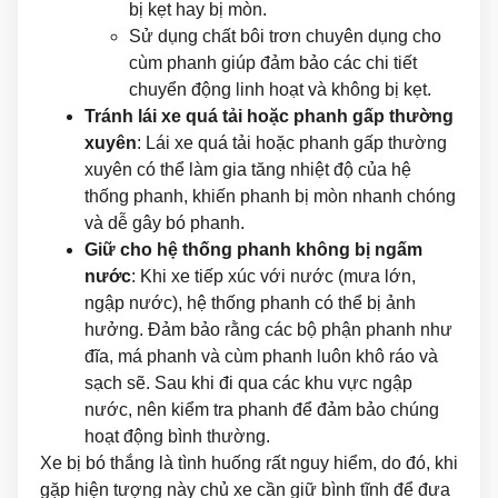
bị kẹt hay bị mòn.
Sử dụng chất bôi trơn chuyên dụng cho
cùm phanh giúp đảm bảo các chi tiết
chuyển động linh hoạt và không bị kẹt.
Tránh lái xe quá tải hoặc phanh gấp thường
xuyên
: Lái xe quá tải hoặc phanh gấp thường
xuyên có thể làm gia tăng nhiệt độ của hệ
thống phanh, khiến phanh bị mòn nhanh chóng
và dễ gây bó phanh.
Giữ cho hệ thống phanh không bị ngấm
nước
: Khi xe tiếp xúc với nước (mưa lớn,
ngập nước), hệ thống phanh có thể bị ảnh
hưởng. Đảm bảo rằng các bộ phận phanh như
đĩa, má phanh và cùm phanh luôn khô ráo và
sạch sẽ. Sau khi đi qua các khu vực ngập
nước, nên kiểm tra phanh để đảm bảo chúng
hoạt động bình thường.
Xe bị bó thắng là tình huống rất nguy hiểm, do đó, khi
gặp hiện tượng này chủ xe cần giữ bình tĩnh để đưa