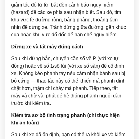
giảm tốc độ từ từ, bật đèn cảnh báo nguy hiểm
(hazard) để các xe phía sau nhận biết. Sau đó, tìm
khu vực lề đường rộng, bằng phẳng, thoáng tầm
nhìn để dừng xe. Tránh dừng giữa đường, gần khúc
cua hoặc khu vực đổ dốc để hạn chế nguy hiểm.
Dừng xe và tắt máy đúng cách
Sau khi dừng hẳn, chuyển cần số về P (với xe tự
động) hoặc về số 1/số lùi (với xe số sàn) để cố định
xe. Không kéo phanh tay nếu cảm nhận bánh sau bị
bó cứng — thao tác này có thể khiến má phanh dính
chặt hơn, thậm chí cháy má phanh. Tiếp theo, tắt
máy và chờ vài phút để hệ thống phanh nguội dần
trước khi kiểm tra.
Kiểm tra sơ bộ tình trạng phanh (chỉ thực hiện
khi an toàn)
Sau khi xe đã ổn định, bạn có thể ra khỏi xe và kiểm