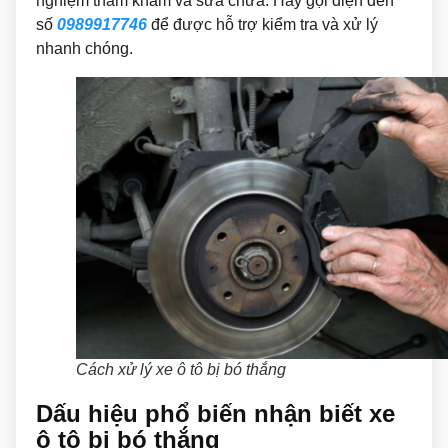
nghiệm thăm khám và sửa chữa. Hãy gọi điện đến
số
0989917746
để được hỗ trợ kiểm tra và xử lý
nhanh chóng.
Cách xử lý xe ô tô bị bó thắng
Dấu hiệu phổ biến nhận biết xe
ô tô bị bó thắng