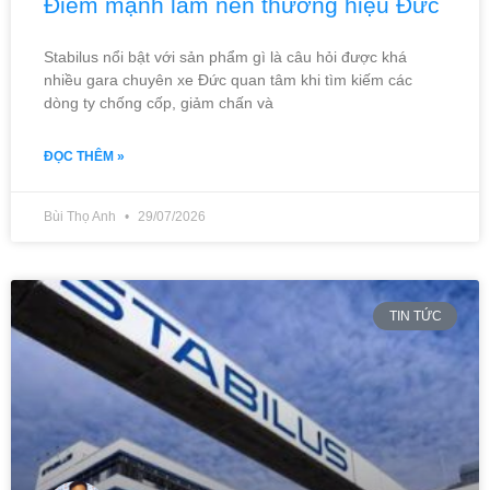
Điểm mạnh làm nên thương hiệu Đức
Stabilus nổi bật với sản phẩm gì là câu hỏi được khá
nhiều gara chuyên xe Đức quan tâm khi tìm kiếm các
dòng ty chống cốp, giảm chấn và
ĐỌC THÊM »
Bùi Thọ Anh
29/07/2026
TIN TỨC