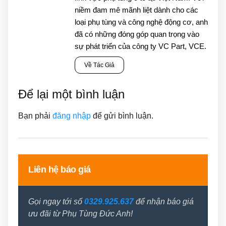
niềm đam mê mãnh liệt dành cho các
loại phụ tùng và công nghệ động cơ, anh
đã có những đóng góp quan trọng vào
sự phát triển của công ty VC Part, VCE.
Về Tác Giả
Để lại một bình luận
Bạn phải
đăng nhập
để gửi bình luận.
Liên hệ báo giá
Gọi ngay tới số
0329.925.637
để nhận báo giá
ưu đãi từ Phụ Tùng Đức Anh!