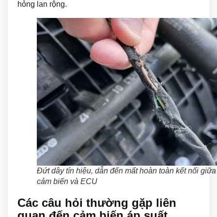
hỏng lan rộng.
Đứt dây tín hiệu, dẫn đến mất hoàn toàn kết nối giữa
cảm biến và ECU
Các câu hỏi thường gặp liên
quan đến cảm biến áp suất