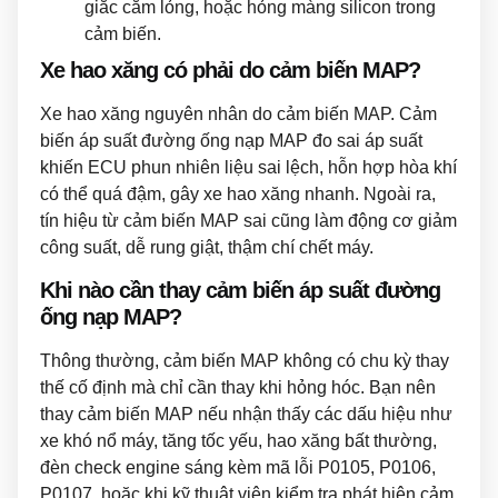
giắc cắm lỏng, hoặc hỏng màng silicon trong
cảm biến.
Xe hao xăng có phải do cảm biến MAP?
Xe hao xăng nguyên nhân do cảm biến MAP. Cảm
biến áp suất đường ống nạp MAP đo sai áp suất
khiến ECU phun nhiên liệu sai lệch, hỗn hợp hòa khí
có thể quá đậm, gây xe hao xăng nhanh. Ngoài ra,
tín hiệu từ cảm biến MAP sai cũng làm động cơ giảm
công suất, dễ rung giật, thậm chí chết máy.
Khi nào cần thay cảm biến áp suất đường
ống nạp MAP?
Thông thường, cảm biến MAP không có chu kỳ thay
thế cố định mà chỉ cần thay khi hỏng hóc. Bạn nên
thay cảm biến MAP nếu nhận thấy các dấu hiệu như
xe khó nổ máy, tăng tốc yếu, hao xăng bất thường,
đèn check engine sáng kèm mã lỗi P0105, P0106,
P0107, hoặc khi kỹ thuật viên kiểm tra phát hiện cảm