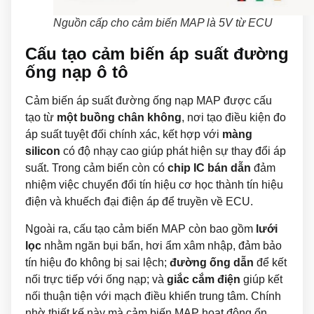
Nguồn cấp cho cảm biến MAP là 5V từ ECU
Cấu tạo cảm biến áp suất đường
ống nạp ô tô
Cảm biến áp suất đường ống nạp MAP được cấu
tạo từ
một buồng chân không
, nơi tạo điều kiện đo
áp suất tuyệt đối chính xác, kết hợp với
màng
silicon
có độ nhạy cao giúp phát hiện sự thay đổi áp
suất. Trong cảm biến còn có
chip IC bán dẫn
đảm
nhiệm việc chuyển đổi tín hiệu cơ học thành tín hiệu
điện và khuếch đại điện áp để truyền về ECU.
Ngoài ra, cấu tạo cảm biến MAP còn bao gồm
lưới
lọc
nhằm ngăn bụi bẩn, hơi ẩm xâm nhập, đảm bảo
tín hiệu đo không bị sai lệch;
đường ống dẫn
để kết
nối trực tiếp với ống nạp; và
giắc cắm điện
giúp kết
nối thuận tiện với mạch điều khiển trung tâm. Chính
nhờ thiết kế này mà cảm biến MAP hoạt động ổn