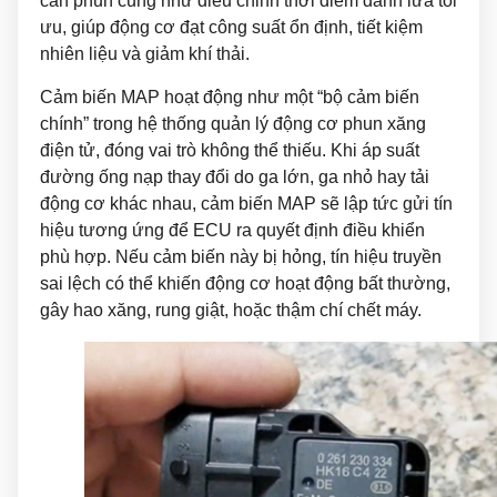
cần phun cũng như điều chỉnh thời điểm đánh lửa tối
ưu, giúp động cơ đạt công suất ổn định, tiết kiệm
nhiên liệu và giảm khí thải.
Cảm biến MAP hoạt động như một “bộ cảm biến
chính” trong hệ thống quản lý động cơ phun xăng
điện tử, đóng vai trò không thể thiếu. Khi áp suất
đường ống nạp thay đổi do ga lớn, ga nhỏ hay tải
động cơ khác nhau, cảm biến MAP sẽ lập tức gửi tín
hiệu tương ứng để ECU ra quyết định điều khiển
phù hợp. Nếu cảm biến này bị hỏng, tín hiệu truyền
sai lệch có thể khiến động cơ hoạt động bất thường,
gây hao xăng, rung giật, hoặc thậm chí chết máy.