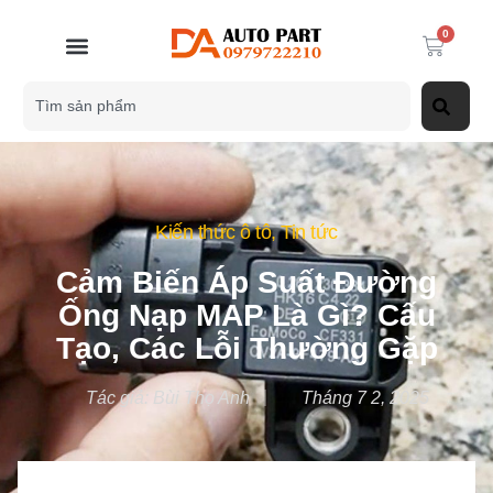
0
Kiến thức ô tô
,
Tin tức
Cảm Biến Áp Suất Đường
Ống Nạp MAP Là Gì? Cấu
Tạo, Các Lỗi Thường Gặp
Tác giả:
Bùi Thọ Anh
Tháng 7 2, 2025