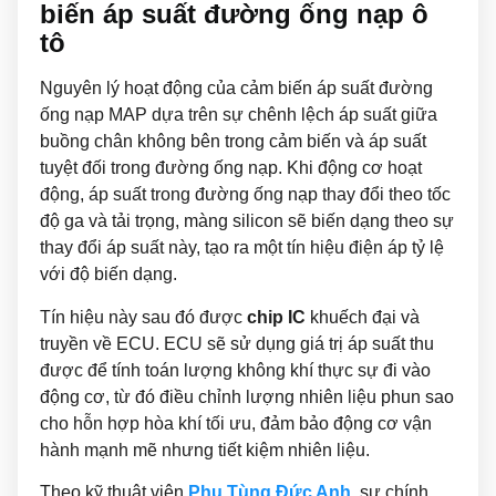
biến áp suất đường ống nạp ô
tô
Nguyên lý hoạt động của cảm biến áp suất đường
ống nạp MAP dựa trên sự chênh lệch áp suất giữa
buồng chân không bên trong cảm biến và áp suất
tuyệt đối trong đường ống nạp. Khi động cơ hoạt
động, áp suất trong đường ống nạp thay đổi theo tốc
độ ga và tải trọng, màng silicon sẽ biến dạng theo sự
thay đổi áp suất này, tạo ra một tín hiệu điện áp tỷ lệ
với độ biến dạng.
Tín hiệu này sau đó được
chip IC
khuếch đại và
truyền về ECU. ECU sẽ sử dụng giá trị áp suất thu
được để tính toán lượng không khí thực sự đi vào
động cơ, từ đó điều chỉnh lượng nhiên liệu phun sao
cho hỗn hợp hòa khí tối ưu, đảm bảo động cơ vận
hành mạnh mẽ nhưng tiết kiệm nhiên liệu.
Theo kỹ thuật viên
Phụ Tùng Đức Anh
, sự chính