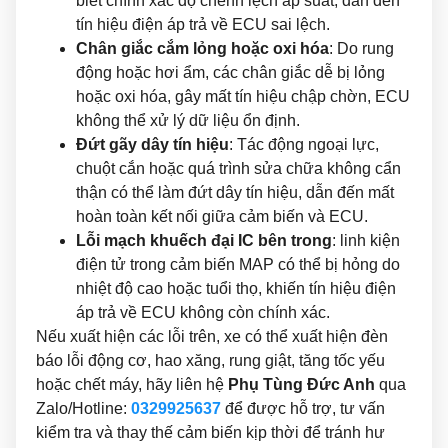
biết chính xác độ chênh lệch áp suất, dẫn đến
tín hiệu điện áp trả về ECU sai lệch.
Chân giắc cắm lỏng hoặc oxi hóa
: Do rung
động hoặc hơi ẩm, các chân giắc dễ bị lỏng
hoặc oxi hóa, gây mất tín hiệu chập chờn, ECU
không thể xử lý dữ liệu ổn định.
Đứt gãy dây tín hiệu
: Tác động ngoại lực,
chuột cắn hoặc quá trình sửa chữa không cẩn
thận có thể làm đứt dây tín hiệu, dẫn đến mất
hoàn toàn kết nối giữa cảm biến và ECU.
Lỗi mạch khuếch đại IC bên trong
: linh kiện
điện tử trong cảm biến MAP có thể bị hỏng do
nhiệt độ cao hoặc tuổi thọ, khiến tín hiệu điện
áp trả về ECU không còn chính xác.
Nếu xuất hiện các lỗi trên, xe có thể xuất hiện đèn
báo lỗi động cơ, hao xăng, rung giật, tăng tốc yếu
hoặc chết máy, hãy liên hệ
Phụ Tùng Đức Anh
qua
Zalo/Hotline:
0329925637
để được hỗ trợ, tư vấn
kiểm tra và thay thế cảm biến kịp thời để tránh hư