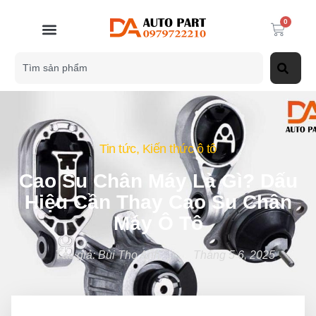
0
Tin tức
,
Kiến thức ô tô
Cao Su Chân Máy Là Gì? Dấu
Hiệu Cần Thay Cao Su Chân
Máy Ô Tô
Tác giả:
Bùi Thọ Anh
Tháng 5 6, 2025