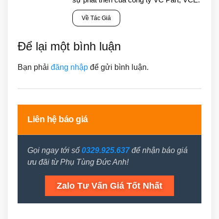
Về Tác Giả
Để lại một bình luận
Bạn phải
đăng nhập
để gửi bình luận.
Liên hệ báo giá
Gọi ngay tới số
0329.925.637
để nhận báo giá
ưu đãi từ Phụ Tùng Đức Anh!
Zalo Tư Vấn Giá Tốt Nhất