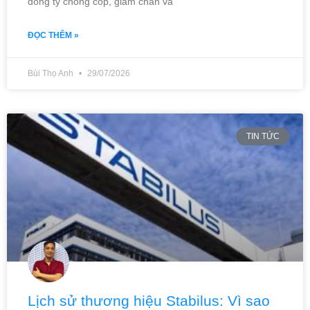
dòng ty chống cốp, giảm chấn và
ĐỌC THÊM »
Bùi Thọ Anh
29/07/2026
TIN TỨC
Lịch sử thương hiệu Stabilus: Vì sao