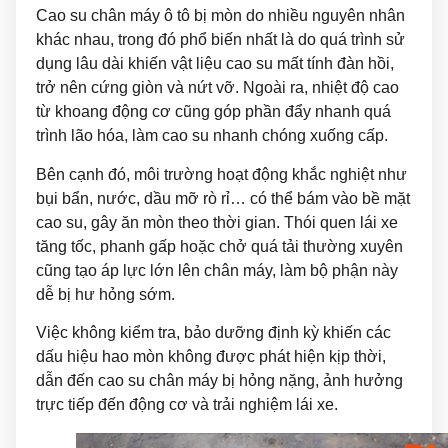
Cao su chân máy ô tô bị mòn do nhiều nguyên nhân
khác nhau, trong đó phổ biến nhất là do quá trình sử
dụng lâu dài khiến vật liệu cao su mất tính đàn hồi,
trở nên cứng giòn và nứt vỡ. Ngoài ra, nhiệt độ cao
từ khoang động cơ cũng góp phần đẩy nhanh quá
trình lão hóa, làm cao su nhanh chóng xuống cấp.
Bên cạnh đó, môi trường hoạt động khắc nghiệt như
bụi bẩn, nước, dầu mỡ rò rỉ… có thể bám vào bề mặt
cao su, gây ăn mòn theo thời gian. Thói quen lái xe
tăng tốc, phanh gấp hoặc chở quá tải thường xuyên
cũng tạo áp lực lớn lên chân máy, làm bộ phận này
dễ bị hư hỏng sớm.
Việc không kiểm tra, bảo dưỡng định kỳ khiến các
dấu hiệu hao mòn không được phát hiện kịp thời,
dẫn đến cao su chân máy bị hỏng nặng, ảnh hưởng
trực tiếp đến động cơ và trải nghiệm lái xe.