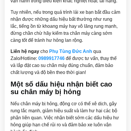
vận hành trong điều kiện khắc nghiệt hoặc tải nặng.
Tuy nhiên, nếu trong quá trình lái xe bạn bắt đầu cảm
nhận được những dấu hiệu bất thường như rung
lắc, tiếng ồn từ khoang máy hay vô lăng rung mạnh,
đừng chần chừ hãy kiểm tra chân máy càng sớm
càng tốt để tránh hư hỏng lan rộng.
Liên hệ ngay
cho
Phụ Tùng Đức Anh
qua
Zalo/Hotline:
0989917746
để được tư vấn, thay thế
và lắp đặt cao su chân máy đúng chuẩn, đảm bảo
chất lượng và độ bền theo thời gian!
Một số dấu hiệu nhận biết cao
su chân máy bị hỏng
Nếu chân máy bị hỏng, động cơ có thể xê dịch, gây
rung lắc mạnh, giảm hiệu suất và làm hư hại các bộ
phận liên quan. Việc nhận biết sớm các dấu hiệu hư
hỏng giúp hạn chế rủi ro và đảm bảo xe luôn vận