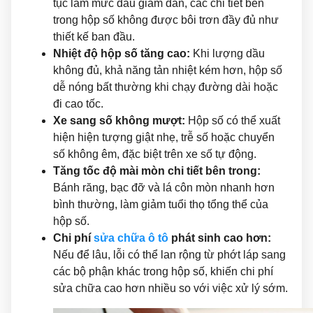
tục làm mức dầu giảm dần, các chi tiết bên
trong hộp số không được bôi trơn đầy đủ như
thiết kế ban đầu.
Nhiệt độ hộp số tăng cao:
Khi lượng dầu
không đủ, khả năng tản nhiệt kém hơn, hộp số
dễ nóng bất thường khi chạy đường dài hoặc
đi cao tốc.
Xe sang số không mượt:
Hộp số có thể xuất
hiện hiện tượng giật nhẹ, trễ số hoặc chuyển
số không êm, đặc biệt trên xe số tự động.
Tăng tốc độ mài mòn chi tiết bên trong:
Bánh răng, bạc đỡ và lá côn mòn nhanh hơn
bình thường, làm giảm tuổi thọ tổng thể của
hộp số.
Chi phí
sửa chữa ô tô
phát sinh cao hơn:
Nếu để lâu, lỗi có thể lan rộng từ phớt láp sang
các bộ phận khác trong hộp số, khiến chi phí
sửa chữa cao hơn nhiều so với việc xử lý sớm.