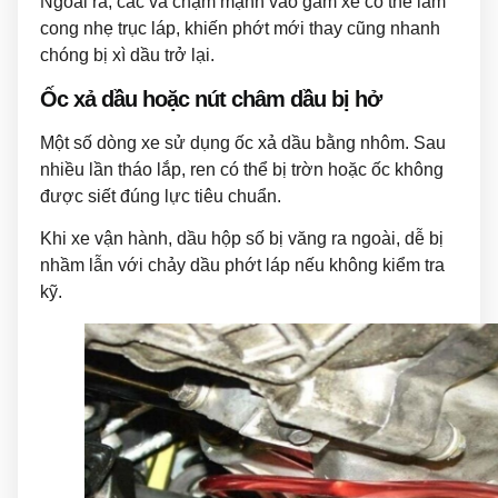
Ngoài ra, các va chạm mạnh vào gầm xe có thể làm
cong nhẹ trục láp, khiến phớt mới thay cũng nhanh
chóng bị xì dầu trở lại.
Ốc xả dầu hoặc nút châm dầu bị hở
Một số dòng xe sử dụng ốc xả dầu bằng nhôm. Sau
nhiều lần tháo lắp, ren có thể bị trờn hoặc ốc không
được siết đúng lực tiêu chuẩn.
Khi xe vận hành, dầu hộp số bị văng ra ngoài, dễ bị
nhầm lẫn với chảy dầu phớt láp nếu không kiểm tra
kỹ.