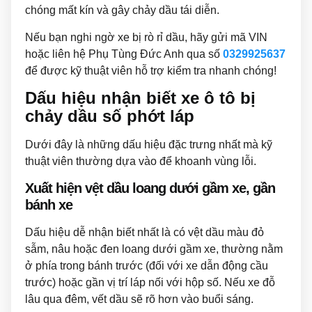
chóng mất kín và gây chảy dầu tái diễn.
Nếu bạn nghi ngờ xe bị rò rỉ dầu, hãy gửi mã VIN
hoặc liên hệ Phụ Tùng Đức Anh qua số
0329925637
để được kỹ thuật viên hỗ trợ kiểm tra nhanh chóng!
Dấu hiệu nhận biết xe ô tô bị
chảy dầu số phớt láp
Dưới đây là những dấu hiệu đặc trưng nhất mà kỹ
thuật viên thường dựa vào để khoanh vùng lỗi.
Xuất hiện vệt dầu loang dưới gầm xe, gần
bánh xe
Dấu hiệu dễ nhận biết nhất là có vệt dầu màu đỏ
sẫm, nâu hoặc đen loang dưới gầm xe, thường nằm
ở phía trong bánh trước (đối với xe dẫn động cầu
trước) hoặc gần vị trí láp nối với hộp số. Nếu xe đỗ
lâu qua đêm, vết dầu sẽ rõ hơn vào buổi sáng.