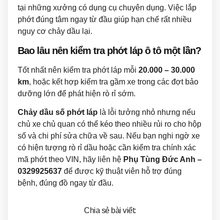
tại những xưởng có dụng cụ chuyên dụng. Việc lắp
phớt đúng tâm ngay từ đầu giúp hạn chế rất nhiều
nguy cơ chảy dầu lại.
Bao lâu nên kiểm tra phớt láp ô tô một lần?
Tốt nhất nên kiểm tra phớt láp mỗi
20.000 – 30.000
km
, hoặc kết hợp kiểm tra gầm xe trong các đợt bảo
dưỡng lớn để phát hiện rò rỉ sớm.
Chảy dầu số phớt láp
là lỗi tưởng nhỏ nhưng nếu
chủ xe chủ quan có thể kéo theo nhiều rủi ro cho hộp
số và chi phí sửa chữa về sau. Nếu bạn nghi ngờ xe
có hiện tượng rò rỉ dầu hoặc cần kiểm tra chính xác
mã phớt theo VIN, hãy liên hệ
Phụ Tùng Đức Anh –
0329925637
để được kỹ thuật viên hỗ trợ đúng
bệnh, đúng đồ ngay từ đầu.
Chia sẻ bài viết: