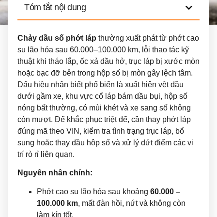
Tóm tắt nội dung
Chảy dầu số phớt láp
thường xuất phát từ phớt cao
su lão hóa sau 60.000–100.000 km, lỗi thao tác kỹ
thuật khi tháo lắp, ốc xả dầu hở, trục láp bị xước mòn
hoặc bạc đỡ bên trong hộp số bị mòn gây lệch tâm.
Dấu hiệu nhận biết phổ biến là xuất hiện vệt dầu
dưới gầm xe, khu vực cổ láp bám dầu bụi, hộp số
nóng bất thường, có mùi khét và xe sang số không
còn mượt. Để khắc phục triệt để, cần thay phớt láp
đúng mã theo VIN, kiểm tra tình trạng trục láp, bổ
sung hoặc thay dầu hộp số và xử lý dứt điểm các vị
trí rò rỉ liên quan.
Nguyên nhân chính:
Phớt cao su lão hóa sau khoảng
60.000 –
100.000 km
, mất đàn hồi, nứt và không còn
làm kín tốt.