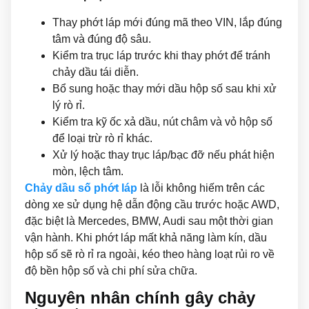
Thay phớt láp mới đúng mã theo VIN, lắp đúng
tâm và đúng độ sâu.
Kiểm tra trục láp trước khi thay phớt để tránh
chảy dầu tái diễn.
Bổ sung hoặc thay mới dầu hộp số sau khi xử
lý rò rỉ.
Kiểm tra kỹ ốc xả dầu, nút châm và vỏ hộp số
để loại trừ rò rỉ khác.
Xử lý hoặc thay trục láp/bạc đỡ nếu phát hiện
mòn, lệch tâm.
Chảy dầu số phớt láp
là lỗi không hiếm trên các
dòng xe sử dụng hệ dẫn động cầu trước hoặc AWD,
đặc biệt là Mercedes, BMW, Audi sau một thời gian
vận hành. Khi phớt láp mất khả năng làm kín, dầu
hộp số sẽ rò rỉ ra ngoài, kéo theo hàng loạt rủi ro về
độ bền hộp số và chi phí sửa chữa.
Nguyên nhân chính gây chảy