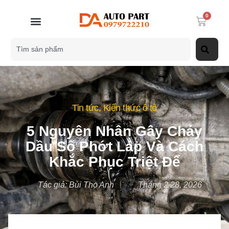
0
Tin tức
,
Kiến thức ô tô
5 Nguyên Nhân Gây Chảy
Dầu Số Phớt Láp Và Cách
Khắc Phục Triệt Để
Tác giả:
Bùi Thọ Anh
Tháng 2 28, 2026