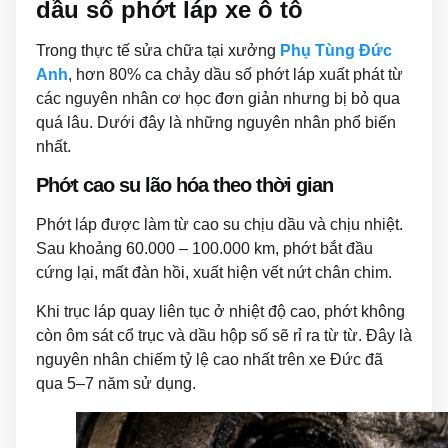
dầu số phớt láp xe ô tô
Trong thực tế sửa chữa tại xưởng
Phụ Tùng Đức
Anh
, hơn 80% ca chảy dầu số phớt láp xuất phát từ
các nguyên nhân cơ học đơn giản nhưng bị bỏ qua
quá lâu. Dưới đây là những nguyên nhân phổ biến
nhất.
Phớt cao su lão hóa theo thời gian
Phớt láp được làm từ cao su chịu dầu và chịu nhiệt.
Sau khoảng 60.000 – 100.000 km, phớt bắt đầu
cứng lại, mất đàn hồi, xuất hiện vết nứt chân chim.
Khi trục láp quay liên tục ở nhiệt độ cao, phớt không
còn ôm sát cổ trục và dầu hộp số sẽ rỉ ra từ từ. Đây là
nguyên nhân chiếm tỷ lệ cao nhất trên xe Đức đã
qua 5–7 năm sử dụng.