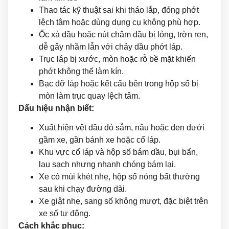
Thao tác kỹ thuật sai khi tháo lắp, đóng phớt
lệch tâm hoặc dùng dụng cụ không phù hợp.
Ốc xả dầu hoặc nút châm dầu bị lỏng, trờn ren,
dễ gây nhầm lẫn với chảy dầu phớt láp.
Trục láp bị xước, mòn hoặc rỗ bề mặt khiến
phớt không thể làm kín.
Bạc đỡ láp hoặc kết cấu bên trong hộp số bị
mòn làm trục quay lệch tâm.
Dấu hiệu nhận biết:
Xuất hiện vệt dầu đỏ sẫm, nâu hoặc đen dưới
gầm xe, gần bánh xe hoặc cổ láp.
Khu vực cổ láp và hộp số bám dầu, bụi bẩn,
lau sạch nhưng nhanh chóng bám lại.
Xe có mùi khét nhẹ, hộp số nóng bất thường
sau khi chạy đường dài.
Xe giật nhẹ, sang số không mượt, đặc biệt trên
xe số tự động.
Cách khắc phục: