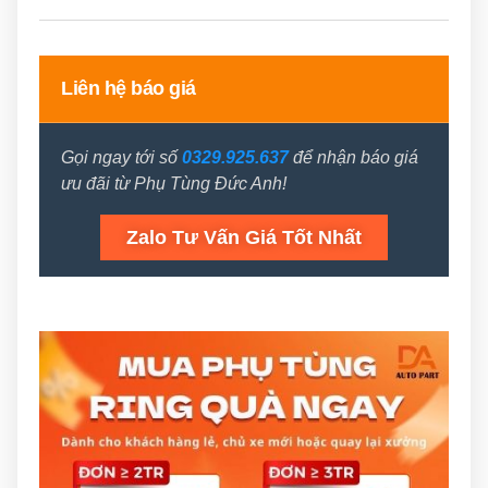
Liên hệ báo giá
Gọi ngay tới số
0329.925.637
để nhận báo giá
ưu đãi từ Phụ Tùng Đức Anh!
Zalo Tư Vấn Giá Tốt Nhất