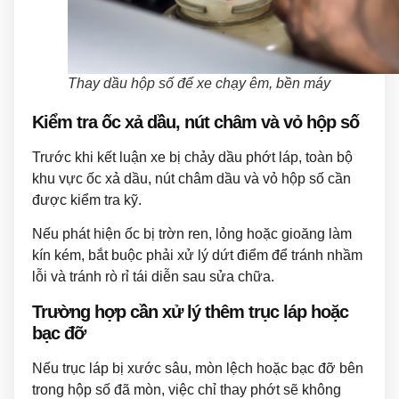
Thay dầu hộp số để xe chạy êm, bền máy
Kiểm tra ốc xả dầu, nút châm và vỏ hộp số
Trước khi kết luận xe bị chảy dầu phớt láp, toàn bộ
khu vực ốc xả dầu, nút châm dầu và vỏ hộp số cần
được kiểm tra kỹ.
Nếu phát hiện ốc bị trờn ren, lỏng hoặc gioăng làm
kín kém, bắt buộc phải xử lý dứt điểm để tránh nhầm
lỗi và tránh rò rỉ tái diễn sau sửa chữa.
Trường hợp cần xử lý thêm trục láp hoặc
bạc đỡ
Nếu trục láp bị xước sâu, mòn lệch hoặc bạc đỡ bên
trong hộp số đã mòn, việc chỉ thay phớt sẽ không