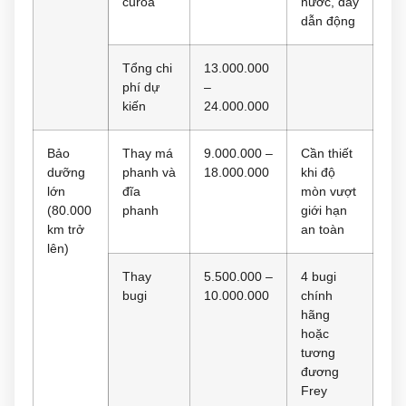
curoa
nước, dây
dẫn động
Tổng chi
13.000.000
phí dự
–
kiến
24.000.000
Bảo
Thay má
9.000.000 –
Cần thiết
dưỡng
phanh và
18.000.000
khi độ
lớn
đĩa
mòn vượt
(80.000
phanh
giới hạn
km trở
an toàn
lên)
Thay
5.500.000 –
4 bugi
bugi
10.000.000
chính
hãng
hoặc
tương
đương
Frey