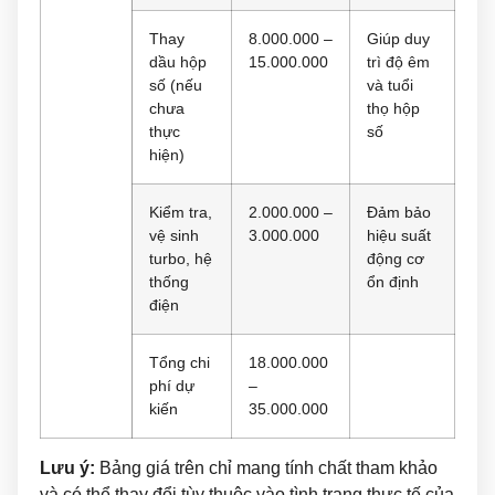
Thay
8.000.000 –
Giúp duy
dầu hộp
15.000.000
trì độ êm
số (nếu
và tuổi
chưa
thọ hộp
thực
số
hiện)
Kiểm tra,
2.000.000 –
Đảm bảo
vệ sinh
3.000.000
hiệu suất
turbo, hệ
động cơ
thống
ổn định
điện
Tổng chi
18.000.000
phí dự
–
kiến
35.000.000
Lưu ý:
Bảng giá trên chỉ mang tính chất tham khảo
và có thể thay đổi tùy thuộc vào tình trạng thực tế của