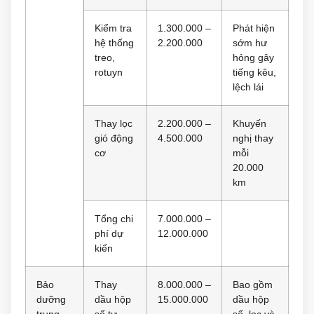
Kiểm tra
1.300.000 –
Phát hiện
hệ thống
2.200.000
sớm hư
treo,
hỏng gây
rotuyn
tiếng kêu,
lệch lái
Thay lọc
2.200.000 –
Khuyến
gió động
4.500.000
nghị thay
cơ
mỗi
20.000
km
Tổng chi
7.000.000 –
phí dự
12.000.000
kiến
Bảo
Thay
8.000.000 –
Bao gồm
dưỡng
dầu hộp
15.000.000
dầu hộp
trung
số tự
số, lọc và