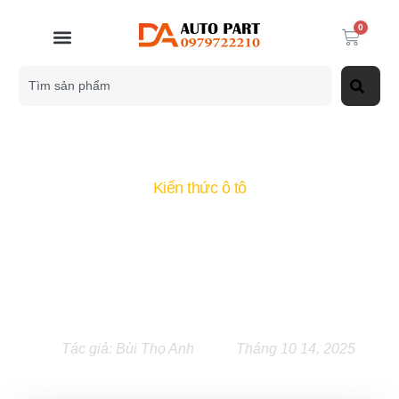
0
Kiến thức ô tô
Chi Phí Bảo Dưỡng Xe
Mercedes GLC 250: Bảng Giá
Chi Tiết Và Bí Quyết Tiết
Kiệm Tới 40%
Tác giả:
Bùi Thọ Anh
Tháng 10 14, 2025