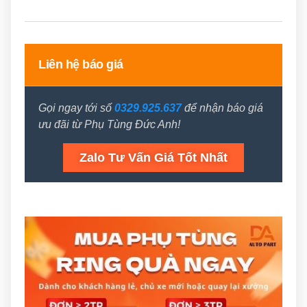
Liên hệ báo giá
Gọi ngay tới số
0329.925.637
để nhận báo giá
ưu đãi từ Phụ Tùng Đức Anh!
Zalo Tư Vấn Giá Tốt Nhất