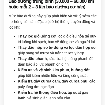
Bảo dưỡng trung bình (30.000 – 60.000 km
hoặc mỗi 2 – 3 lần bảo dưỡng cơ bản)
Mức bảo dưỡng này giúp phát hiện và xử lý sớm các
hư hỏng tiềm ẩn, đặc biệt ở hệ thống truyền động và
lọc khí:
Thay lọc gió động cơ
, lọc gió điều hòa để duy
trì luồng khí sạch, bảo vệ động cơ và người lái.
Thay dầu hộp số tự động và lọc dầu hộp số
,
giúp sang số mượt và tránh trượt ly hợp.
Thay dầu phanh
, súc rửa hệ thống phanh để
đảm bảo áp lực phanh ổn định.
Kiểm tra và vệ sinh kim phun, buồng đốt
,
giúp tiết kiệm nhiên liệu và tăng công suất.
Kiểm tra dây curoa cam, dây curoa phụ
, các
puly tăng đơ, bạc đạn.
Kiểm tra hệ thống điều hòa, áp suất gas
lạnh
, vệ sinh giàn lạnh nếu cần.