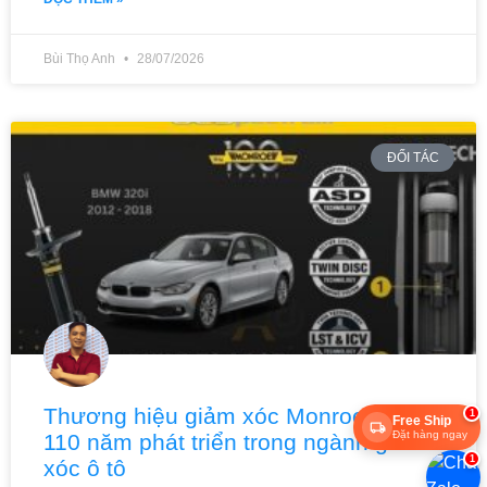
Bùi Thọ Anh
28/07/2026
ĐỐI TÁC
Thương hiệu giảm xóc Monroe: Hơn
1
Free Ship
Đặt hàng ngay
110 năm phát triển trong ngành giảm
1
xóc ô tô