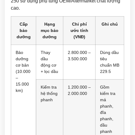
250 sử dụng phụ tùng OEM/Aftermarket chất lượng
cao.
Cấp
Hạng
Chi phí
Ghi chú
bảo
mục bảo
ước tính
dưỡng
dưỡng
(VNĐ)
Bảo
Thay
2.800.000 –
Dùng dầu
dưỡng
dầu
3.500.000
tiêu
cơ bản
động cơ
chuẩn MB
(10.000
+ lọc dầu
229.5
–
15.000
Kiểm tra
1.200.000 –
Gồm
km)
hệ thống
2.000.000
kiểm tra
phanh
má
phanh,
đĩa
phanh,
dầu
phanh