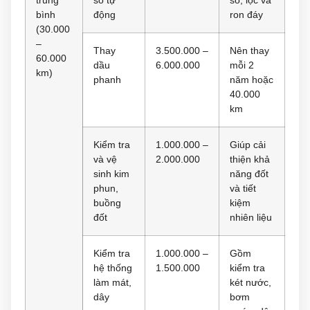
bình
động
ron đáy
(30.000
–
Thay
3.500.000 –
Nên thay
60.000
dầu
6.000.000
mỗi 2
km)
phanh
năm hoặc
40.000
km
Kiểm tra
1.000.000 –
Giúp cải
và vệ
2.000.000
thiện khả
sinh kim
năng đốt
phun,
và tiết
buồng
kiệm
đốt
nhiên liệu
Kiểm tra
1.000.000 –
Gồm
hệ thống
1.500.000
kiểm tra
làm mát,
két nước,
dây
bơm