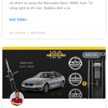
và nhóm xe sang như Mercedes-Benz, BMW, Audi. Từ
công nghệ ty khí nén, Stabilus định vị là
ĐỌC THÊM »
Bùi Thọ Anh
28/07/2026
ĐỐI TÁC