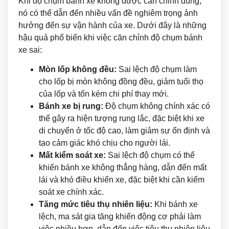
Khi độ chụm bánh xe không được căn chỉnh đúng,
nó có thể dẫn đến nhiều vấn đề nghiêm trọng ảnh
hưởng đến sự vận hành của xe. Dưới đây là những
hậu quả phổ biến khi việc căn chỉnh độ chụm bánh
xe sai:
Mòn lốp không đều:
Sai lệch độ chụm làm
cho lốp bị mòn không đồng đều, giảm tuổi thọ
của lốp và tốn kém chi phí thay mới.
Bánh xe bị rung:
Độ chụm không chính xác có
thể gây ra hiện tượng rung lắc, đặc biệt khi xe
di chuyển ở tốc độ cao, làm giảm sự ổn định và
tạo cảm giác khó chịu cho người lái.
Mất kiểm soát xe:
Sai lệch độ chụm có thể
khiến bánh xe không thẳng hàng, dẫn đến mất
lái và khó điều khiển xe, đặc biệt khi cần kiểm
soát xe chính xác.
Tăng mức tiêu thụ nhiên liệu:
Khi bánh xe
lệch, ma sát gia tăng khiến động cơ phải làm
việc nhiều hơn, dẫn đến việc tiêu thụ nhiên liệu