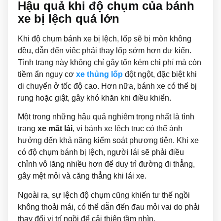
Hậu quả khi độ chụm của bánh
xe bị lệch quá lớn
Khi độ chụm bánh xe bị lệch, lốp sẽ bị mòn không
đều, dẫn đến việc phải thay lốp sớm hơn dự kiến.
Tình trạng này không chỉ gây tốn kém chi phí mà còn
tiềm ẩn nguy cơ
xe thủng lốp
đột ngột, đặc biệt khi
di chuyển ở tốc độ cao. Hơn nữa, bánh xe có thể bị
rung hoặc giật, gây khó khăn khi điều khiển.
Một trong những hậu quả nghiêm trọng nhất là tình
trạng
xe mất lái
, vì bánh xe lệch trục có thể ảnh
hưởng đến khả năng kiểm soát phương tiện. Khi xe
có độ chụm bánh bị lệch, người lái sẽ phải điều
chỉnh vô lăng nhiều hơn để duy trì đường đi thẳng,
gây mệt mỏi và căng thẳng khi lái xe.
Ngoài ra, sự lệch độ chụm cũng khiến tư thế ngồi
không thoải mái, có thể dẫn đến đau mỏi vai do phải
thay đổi vị trí ngồi để cải thiện tầm nhìn.