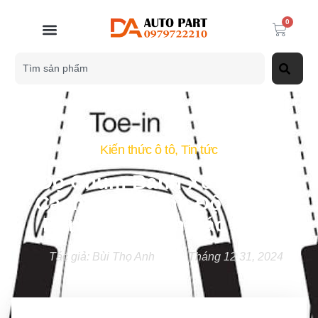
0
Kiến thức ô tô
,
Tin tức
Độ Chụm Bánh Xe Là Gì?
Cách Căn Chỉnh Độ Chụm
Bánh Xe Chính Xác Nhất
Tác giả:
Bùi Thọ Anh
Tháng 12 31, 2024