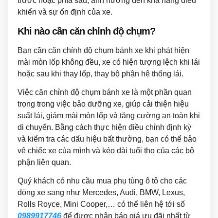
trước hoặc phía sau, ảnh hưởng đến khả năng điều
khiển và sự ổn định của xe.
Khi nào cần căn chỉnh độ chụm?
Bạn cần căn chỉnh độ chụm bánh xe khi phát hiện
mài mòn lốp không đều, xe có hiện tượng lệch khi lái
hoặc sau khi thay lốp, thay bộ phận hệ thống lái.
Việc căn chỉnh độ chụm bánh xe là một phần quan
trọng trong việc bảo dưỡng xe, giúp cải thiện hiệu
suất lái, giảm mài mòn lốp và tăng cường an toàn khi
di chuyển. Bằng cách thực hiện điều chỉnh định kỳ
và kiểm tra các dấu hiệu bất thường, bạn có thể bảo
vệ chiếc xe của mình và kéo dài tuổi thọ của các bộ
phận liên quan.
Quý khách có nhu cầu mua phụ tùng ô tô cho các
dòng xe sang như Mercedes, Audi, BMW, Lexus,
Rolls Royce, Mini Cooper,… có thể liên hệ tới số
0989917746
để được nhận báo giá ưu đãi nhất từ