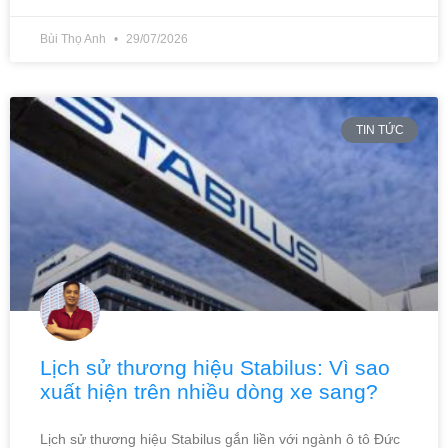
Bùi Thọ Anh
29/07/2026
TIN TỨC
Lịch sử thương hiệu Stabilus: Vì sao
xuất hiện trên nhiều dòng xe sang?
Lịch sử thương hiệu Stabilus gắn liền với ngành ô tô Đức