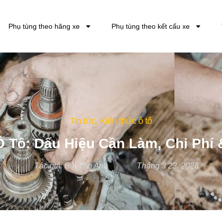
Phụ tùng theo hãng xe
Phụ tùng theo kết cấu xe
Tin tức
,
Kiến thức ô tô
 Tô: Dấu Hiệu Cần Làm, Chi Phí &
Tác giả:
Bùi Thọ Anh
Tháng 3 23, 2026