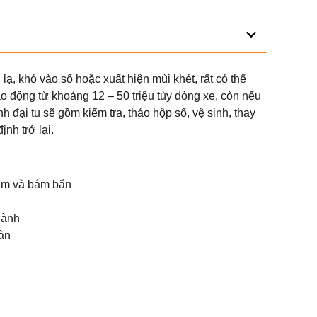
 lạ, khó vào số hoặc xuất hiện mùi khét, rất có thể
ao động từ khoảng 12 – 50 triệu tùy dòng xe, còn nếu
h đại tu sẽ gồm kiểm tra, tháo hộp số, vệ sinh, thay
nh trở lại.
ẩm và bám bẩn
 hành
àn