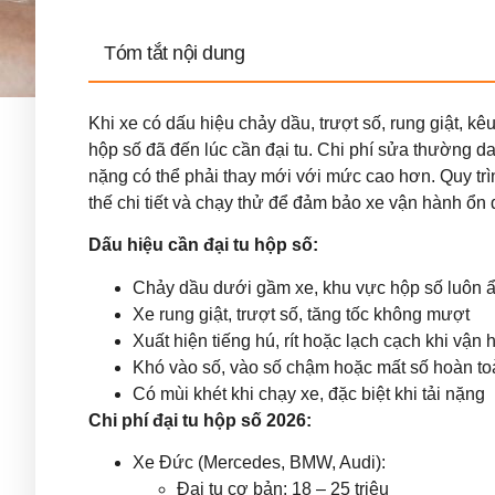
Tóm tắt nội dung
Khi xe có dấu hiệu chảy dầu, trượt số, rung giật, kêu
hộp số đã đến lúc cần đại tu. Chi phí sửa thường d
nặng có thể phải thay mới với mức cao hơn. Quy trìn
thế chi tiết và chạy thử để đảm bảo xe vận hành ổn đị
Dấu hiệu cần đại tu hộp số:
Chảy dầu dưới gầm xe, khu vực hộp số luôn 
Xe rung giật, trượt số, tăng tốc không mượt
Xuất hiện tiếng hú, rít hoặc lạch cạch khi vận
Khó vào số, vào số chậm hoặc mất số hoàn to
Có mùi khét khi chạy xe, đặc biệt khi tải nặng
Chi phí đại tu hộp số 2026:
Xe Đức (Mercedes, BMW, Audi):
Đại tu cơ bản: 18 – 25 triệu