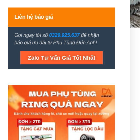
Liên hệ báo giá
Gọi ngay tới số
0329.925.637
để nhận
báo giá ưu đãi từ Phụ Tùng Đức Anh!
Zalo Tư Vấn Giá Tốt Nhất