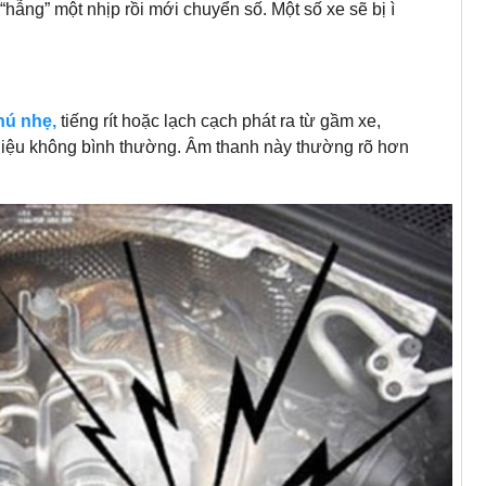
“hẫng” một nhịp rồi mới chuyển số. Một số xe sẽ bị ì
hú nhẹ,
tiếng rít hoặc lạch cạch phát ra từ gầm xe,
u hiệu không bình thường. Âm thanh này thường rõ hơn