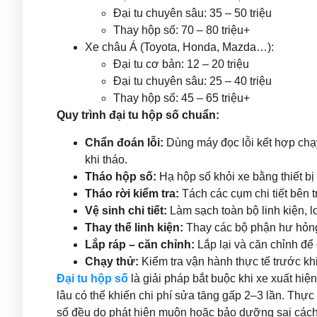
Đại tu chuyên sâu: 35 – 50 triệu
Thay hộp số: 70 – 80 triệu+
Xe châu Á (Toyota, Honda, Mazda…):
Đại tu cơ bản: 12 – 20 triệu
Đại tu chuyên sâu: 25 – 40 triệu
Thay hộp số: 45 – 65 triệu+
Quy trình đại tu hộp số chuẩn:
Chẩn đoán lỗi:
Dùng máy đọc lỗi kết hợp chạy
khi tháo.
Tháo hộp số:
Hạ hộp số khỏi xe bằng thiết bị
Tháo rời kiểm tra:
Tách các cụm chi tiết bên 
Vệ sinh chi tiết:
Làm sạch toàn bộ linh kiện, lo
Thay thế linh kiện:
Thay các bộ phận hư hỏng
Lắp ráp – căn chỉnh:
Lắp lại và căn chỉnh để
Chạy thử:
Kiểm tra vận hành thực tế trước khi
Đại tu hộp số
là giải pháp bắt buộc khi xe xuất hiệ
lâu có thể khiến chi phí sửa tăng gấp 2–3 lần. Thự
số đều do phát hiện muộn hoặc bảo dưỡng sai cách