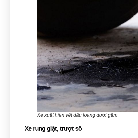
Xe xuất hiện vết dầu loang dưới gầm
Xe rung giật, trượt số