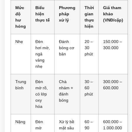
Mức
Biểu
Phương
Thời
Giá tham
độ
hiện
pháp
gian
khảo
hư
thực tế
xử lý
thực
(VNĐ/cặp)
hỏng
hiện
Nhẹ
Đèn
Đánh
20 –
150.000 –
hơi mờ,
bóng cơ
30
300.000
ngả
bản
phút
vàng
nhẹ
Trung
Đèn
Chà
30 –
300.000 –
bình
mờ rõ,
nhám +
60
600.000
có lớp
đánh
phút
oxy
bóng
hóa
Nặng
Đèn
Xử lý bề
60 –
600.000 –
mờ
mặt sâu
90
1.000.000