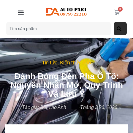
0
Tin tức
,
Kiến thức ô tô
Đánh Bóng Đèn Pha Ô Tô:
Nguyên Nhân Mờ, Quy Trình
Và Lưu Ý
Tác giả:
Bùi Thọ Anh
Tháng 3 26, 2026