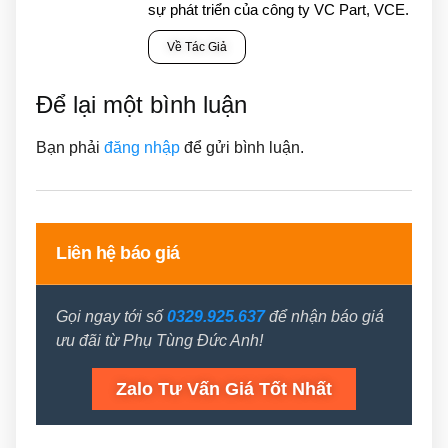
sự phát triển của công ty VC Part, VCE.
Về Tác Giả
Để lại một bình luận
Bạn phải
đăng nhập
để gửi bình luận.
Liên hệ báo giá
Gọi ngay tới số
0329.925.637
để nhận báo giá
ưu đãi từ Phụ Tùng Đức Anh!
Zalo Tư Vấn Giá Tốt Nhất