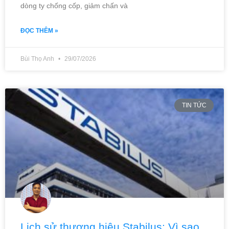
dòng ty chống cốp, giảm chấn và
ĐỌC THÊM »
Bùi Thọ Anh
29/07/2026
TIN TỨC
Lịch sử thương hiệu Stabilus: Vì sao