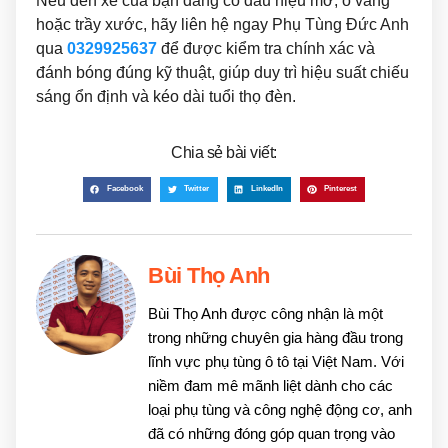
Nếu đèn xe của bạn đang có dấu hiệu mờ, ố vàng
hoặc trầy xước, hãy liên hệ ngay Phụ Tùng Đức Anh
qua
0329925637
để được kiểm tra chính xác và
đánh bóng đúng kỹ thuật, giúp duy trì hiệu suất chiếu
sáng ổn định và kéo dài tuổi thọ đèn.
Chia sẻ bài viết:
Facebook
Twitter
LinkedIn
Pinterest
Bùi Thọ Anh
Bùi Thọ Anh được công nhận là một
trong những chuyên gia hàng đầu trong
lĩnh vực phụ tùng ô tô tại Việt Nam. Với
niềm đam mê mãnh liệt dành cho các
loại phụ tùng và công nghệ động cơ, anh
đã có những đóng góp quan trọng vào