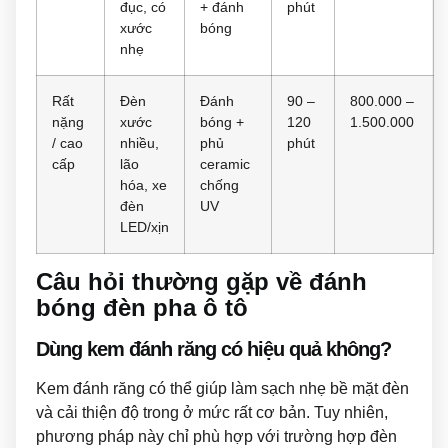
đục, có
+ đánh
phút
xước
bóng
nhẹ
Rất
Đèn
Đánh
90 –
800.000 –
nặng
xước
bóng +
120
1.500.000
/ cao
nhiều,
phủ
phút
cấp
lão
ceramic
hóa, xe
chống
đèn
UV
LED/xịn
Câu hỏi thường gặp về đánh
bóng đèn pha ô tô
Dùng kem đánh răng có hiệu quả không?
Kem đánh răng có thể giúp làm sạch nhẹ bề mặt đèn
và cải thiện độ trong ở mức rất cơ bản. Tuy nhiên,
phương pháp này chỉ phù hợp với trường hợp đèn