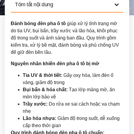
Tóm tắt nội dung
Đánh bóng đèn pha ô tô
giúp xử lý tình trạng mờ
do tia UV, bụi bẩn, trầy xước và lão hóa, khôi phục
độ trong suốt và ánh sáng ban đầu. Quy trình gồm
kiểm tra, xử lý bề mặt, đánh bóng và phủ chống UV
để giữ đèn bền lâu.
Nguyên nhân khiến đèn pha ô tô bị mờ
Tia UV & thời tiết:
Gây oxy hóa, làm đèn ố
vàng, giảm độ trong
Bụi bẩn & hóa chất:
Tạo lớp màng mờ, ăn
mòn lớp bảo vệ
Trầy xước:
Do rửa xe sai cách hoặc va chạm
nhẹ
Lão hóa nhựa:
Giảm độ trong suốt, dễ xuống
cấp theo thời gian
Quy trình đánh bóng đèn pha ô tô chuẩn: