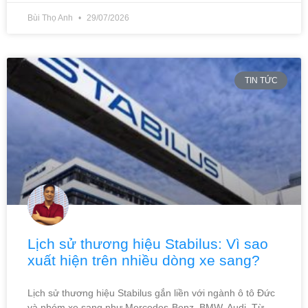
Bùi Thọ Anh
29/07/2026
TIN TỨC
Lịch sử thương hiệu Stabilus: Vì sao
xuất hiện trên nhiều dòng xe sang?
Lịch sử thương hiệu Stabilus gắn liền với ngành ô tô Đức
và nhóm xe sang như Mercedes-Benz, BMW, Audi. Từ