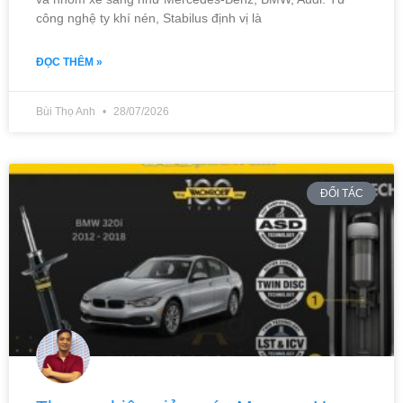
công nghệ ty khí nén, Stabilus định vị là
ĐỌC THÊM »
Bùi Thọ Anh
28/07/2026
ĐỐI TÁC