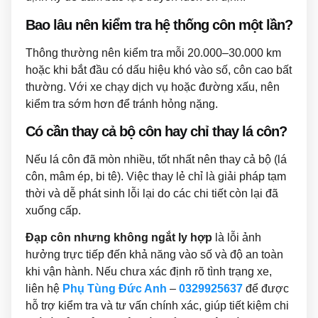
Bao lâu nên kiểm tra hệ thống côn một lần?
Thông thường nên kiểm tra mỗi 20.000–30.000 km
hoặc khi bắt đầu có dấu hiệu khó vào số, côn cao bất
thường. Với xe chạy dịch vụ hoặc đường xấu, nên
kiểm tra sớm hơn để tránh hỏng nặng.
Có cần thay cả bộ côn hay chỉ thay lá côn?
Nếu lá côn đã mòn nhiều, tốt nhất nên thay cả bộ (lá
côn, mâm ép, bi tê). Việc thay lẻ chỉ là giải pháp tạm
thời và dễ phát sinh lỗi lại do các chi tiết còn lại đã
xuống cấp.
Đạp côn nhưng không ngắt ly hợp
là lỗi ảnh
hưởng trực tiếp đến khả năng vào số và độ an toàn
khi vận hành. Nếu chưa xác định rõ tình trạng xe,
liên hệ
Phụ Tùng Đức Anh
–
0329925637
để được
hỗ trợ kiểm tra và tư vấn chính xác, giúp tiết kiệm chi