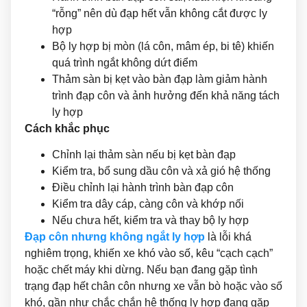
“rỗng” nên dù đạp hết vẫn không cắt được ly
hợp
Bộ ly hợp bị mòn (lá côn, mâm ép, bi tê) khiến
quá trình ngắt không dứt điểm
Thảm sàn bị kẹt vào bàn đạp làm giảm hành
trình đạp côn và ảnh hưởng đến khả năng tách
ly hợp
Cách khắc phục
Chỉnh lại thảm sàn nếu bị kẹt bàn đạp
Kiểm tra, bổ sung dầu côn và xả gió hệ thống
Điều chỉnh lại hành trình bàn đạp côn
Kiểm tra dây cáp, càng côn và khớp nối
Nếu chưa hết, kiểm tra và thay bộ ly hợp
Đạp côn nhưng không ngắt ly hợp
là lỗi khá
nghiêm trọng, khiến xe khó vào số, kêu “cạch cạch”
hoặc chết máy khi dừng. Nếu bạn đang gặp tình
trạng đạp hết chân côn nhưng xe vẫn bò hoặc vào số
khó, gần như chắc chắn hệ thống ly hợp đang gặp