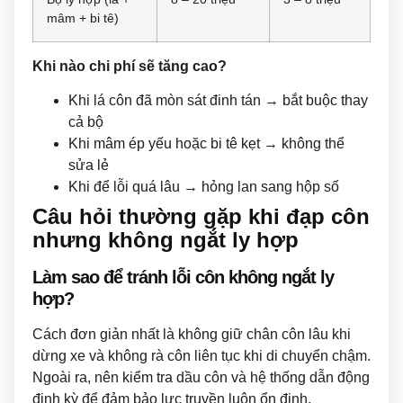
mâm + bi tê)
Khi nào chi phí sẽ tăng cao?
Khi lá côn đã mòn sát đinh tán → bắt buộc thay
cả bộ
Khi mâm ép yếu hoặc bi tê kẹt → không thể
sửa lẻ
Khi để lỗi quá lâu → hỏng lan sang hộp số
Câu hỏi thường gặp khi đạp côn
nhưng không ngắt ly hợp
Làm sao để tránh lỗi côn không ngắt ly
hợp?
Cách đơn giản nhất là không giữ chân côn lâu khi
dừng xe và không rà côn liên tục khi di chuyển chậm.
Ngoài ra, nên kiểm tra dầu côn và hệ thống dẫn động
định kỳ để đảm bảo lực truyền luôn ổn định.