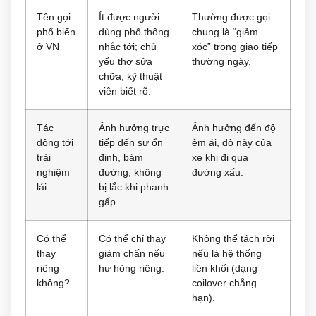
Tên gọi
Ít được người
Thường được gọi
phổ biến
dùng phổ thông
chung là “giảm
ở VN
nhắc tới; chủ
xóc” trong giao tiếp
yếu thợ sửa
thường ngày.
chữa, kỹ thuật
viên biết rõ.
Tác
Ảnh hưởng trực
Ảnh hưởng đến độ
động tới
tiếp đến sự ổn
êm ái, độ nảy của
trải
định, bám
xe khi đi qua
nghiệm
đường, không
đường xấu.
lái
bị lắc khi phanh
gấp.
Có thể
Có thể chỉ thay
Không thể tách rời
thay
giảm chấn nếu
nếu là hệ thống
riêng
hư hỏng riêng.
liền khối (dạng
không?
coilover chẳng
hạn).