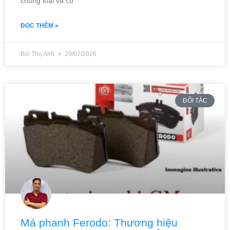
chủng loại và có
ĐỌC THÊM »
Bùi Thọ Anh
29/07/2026
ĐỐI TÁC
Má phanh Ferodo: Thương hiệu