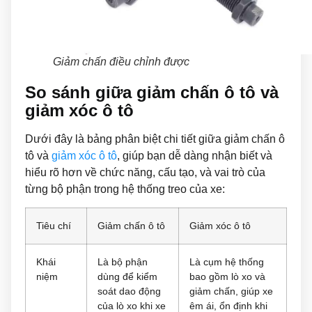
Giảm chấn điều chỉnh được
So sánh giữa giảm chấn ô tô và
giảm xóc ô tô
Dưới đây là bảng phân biệt chi tiết giữa giảm chấn ô
tô và
giảm xóc ô tô
, giúp bạn dễ dàng nhận biết và
hiểu rõ hơn về chức năng, cấu tạo, và vai trò của
từng bộ phận trong hệ thống treo của xe:
Tiêu chí
Giảm chấn ô tô
Giảm xóc ô tô
Khái
Là bộ phận
Là cụm hệ thống
niệm
dùng để kiểm
bao gồm lò xo và
soát dao động
giảm chấn, giúp xe
của lò xo khi xe
êm ái, ổn định khi