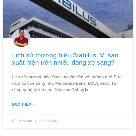
Lịch sử thương hiệu Stabilus: Vì sao
xuất hiện trên nhiều dòng xe sang?
Lịch sử thương hiệu Stabilus gắn liền với ngành ô tô Đức
và nhóm xe sang như Mercedes-Benz, BMW, Audi. Từ
công nghệ ty khí nén, Stabilus định vị là
ĐỌC THÊM »
Bùi Thọ Anh
28/07/2026