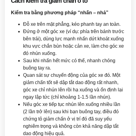
Cách kiểm tra giảm chấn ô tô
Kiểm tra bằng phương pháp “nhấn – nhả”
Đỗ xe trên mặt phẳng, kéo phanh tay an toàn.
Đứng ở một góc xe (ví dụ: phía trên bánh trước
bên trái), dùng lực mạnh nhấn dứt khoát xuống
khu vực chắn bùn hoặc cản xe, làm cho góc xe
đó nhún xuống.
Sau khi nhấn hết mức có thể, nhanh chóng
buông tay ra.
Quan sát sự chuyển động của góc xe đó. Một
giảm chấn tốt sẽ dập tắt dao động rất nhanh,
góc xe chỉ nhún lên rồi hạ xuống và ổn định lại
ngay lập tức (chỉ khoảng 1-1.5 lần nhún).
Nếu góc xe tiếp tục nhún lên xuống nhiều lần
(2 lần trở lên) sau khi bạn buông tay, điều đó
chứng tỏ giảm chấn ở vị trí đó đã suy yếu
nghiêm trọng và không còn khả năng dập tắt
dao động hiệu quả.