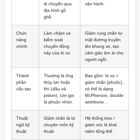
di chuyển qua
vận hành.
địa hình gồ
ghề.
Chức
Làm chậm và
Giảm rung chấn từ
năng
kiểm soát
mặt đường truyền
chính
chuyển động
lên khung xe, tạo
nảy của lò xo.
cảm giác êm ái cho
người ngồi.
Thành
Thường là ống
Bao gồm: lò xo +
phần
thủy lực hoặc
giảm chấn (phuộc),
cấu tạo
khí (dầu và
có thể là dạng
piston), còn gọi
McPherson, double
là phuộc nhún.
wishbone…
Thuật
Giảm chấn là từ
Hệ thống treo /
ngữ kỹ
chuyên môn kỹ
giảm xóc là khái
thuật
thuật.
niệm tổng thể.