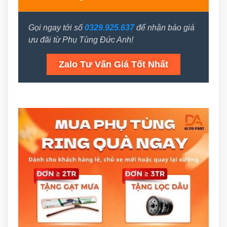
Gọi ngay tới số
0329.925.637
để nhận báo giá
ưu đãi từ Phụ Tùng Đức Anh!
Zalo Tư Vấn Giá Tốt Nhất