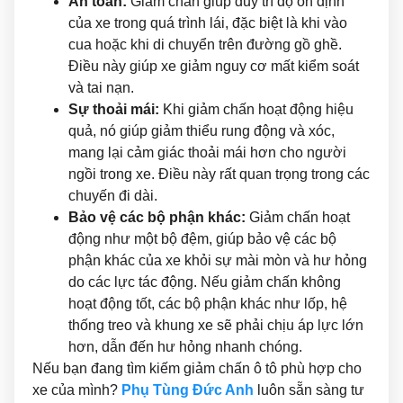
An toàn:
Giảm chấn giúp duy trì độ ổn định
của xe trong quá trình lái, đặc biệt là khi vào
cua hoặc khi di chuyển trên đường gồ ghề.
Điều này giúp xe giảm nguy cơ mất kiểm soát
và tai nạn.
Sự thoải mái:
Khi giảm chấn hoạt động hiệu
quả, nó giúp giảm thiểu rung động và xóc,
mang lại cảm giác thoải mái hơn cho người
ngồi trong xe. Điều này rất quan trọng trong các
chuyến đi dài.
Bảo vệ các bộ phận khác:
Giảm chấn hoạt
động như một bộ đệm, giúp bảo vệ các bộ
phận khác của xe khỏi sự mài mòn và hư hỏng
do các lực tác động. Nếu giảm chấn không
hoạt động tốt, các bộ phận khác như lốp, hệ
thống treo và khung xe sẽ phải chịu áp lực lớn
hơn, dẫn đến hư hỏng nhanh chóng.
Nếu bạn đang tìm kiếm giảm chấn ô tô phù hợp cho
xe của mình?
Phụ Tùng Đức Anh
luôn sẵn sàng tư