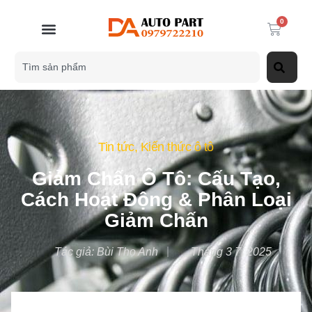
0
Tin tức
,
Kiến thức ô tô
Giảm Chấn Ô Tô: Cấu Tạo,
Cách Hoạt Động & Phân Loại
Giảm Chấn
Tác giả:
Bùi Thọ Anh
Tháng 3 7, 2025