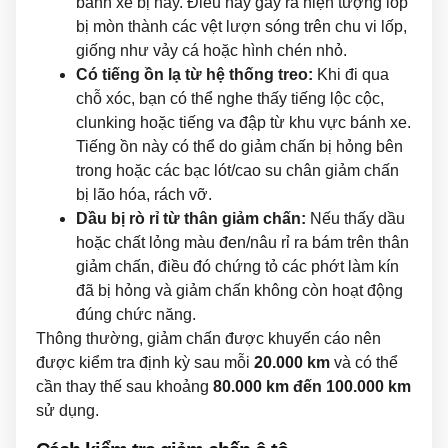
bánh xe bị nảy. Điều này gây ra hiện tượng lốp
bị mòn thành các vệt lượn sóng trên chu vi lốp,
giống như vảy cá hoặc hình chén nhỏ.
Có tiếng ồn lạ từ hệ thống treo:
Khi đi qua
chỗ xóc, bạn có thể nghe thấy tiếng lộc cộc,
clunking hoặc tiếng va đập từ khu vực bánh xe.
Tiếng ồn này có thể do giảm chấn bị hỏng bên
trong hoặc các bạc lót/cao su chân giảm chấn
bị lão hóa, rách vỡ.
Dầu bị rò rỉ từ thân giảm chấn:
Nếu thấy dầu
hoặc chất lỏng màu đen/nâu rỉ ra bám trên thân
giảm chấn, điều đó chứng tỏ các phớt làm kín
đã bị hỏng và giảm chấn không còn hoạt động
đúng chức năng.
Thông thường, giảm chấn được khuyến cáo nên
được kiểm tra định kỳ sau mỗi
20.000 km
và có thể
cần thay thế sau khoảng
80.000 km đến 100.000 km
sử dụng.