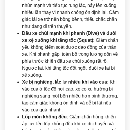
nhún mạnh và tiếp tục rung lắc, nảy lên xuống
nhiều lần thay vì nhanh chóng ổn định lại. Cảm
giác lái xe trở nên bồng bềnh, thiếu chắc chắn
như đang đi trên thuyền.
Đầu xe chúi mạnh khi phanh (Dive) và đuôi
xe xệ xuống khi tăng tốc (Squat):
Giảm chấn
yếu không kiểm soát được dao động của thân
xe. Khi phanh gấp, toàn bộ trọng lượng dồn về
phía trước khiến đầu xe chúi xuống rất rõ.
Ngược lại, khi tăng tốc đột ngột, đuôi xe lại bị
xệ xuống.
Xe bị nghiêng, lắc lư nhiều khi vào cua:
Khi
vào cua ở tốc độ hơi cao, xe có xu hướng bị
nghiêng sang một bên nhiều hơn bình thường,
tạo cảm giác không ổn định và dễ bị lật nếu
vào cua quá nhanh.
Lốp mòn không đều:
Giảm chấn hỏng khiến
áp lực lên lốp không đều khi xe di chuyển và