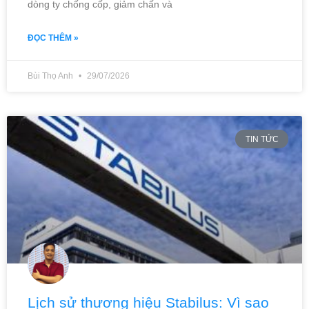
dòng ty chống cốp, giảm chấn và
ĐỌC THÊM »
Bùi Thọ Anh
29/07/2026
TIN TỨC
Lịch sử thương hiệu Stabilus: Vì sao