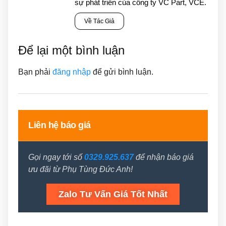
sự phát triển của công ty VC Part, VCE.
Về Tác Giả
Để lại một bình luận
Bạn phải
đăng nhập
để gửi bình luận.
Liên hệ báo giá
Gọi ngay tới số
0329.925.637
để nhận báo giá
ưu đãi từ Phụ Tùng Đức Anh!
Zalo Tư Vấn Giá Tốt Nhất