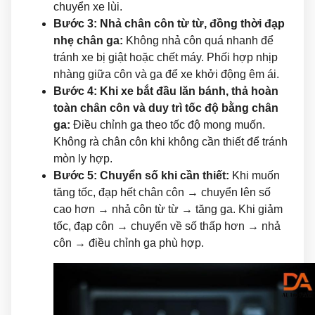
chuyển xe lùi.
Bước 3: Nhả chân côn từ từ, đồng thời đạp
nhẹ chân ga:
Không nhả côn quá nhanh để
tránh xe bị giật hoặc chết máy. Phối hợp nhịp
nhàng giữa côn và ga để xe khởi động êm ái.
Bước 4: Khi xe bắt đầu lăn bánh, thả hoàn
toàn chân côn và duy trì tốc độ bằng chân
ga:
Điều chỉnh ga theo tốc độ mong muốn.
Không rà chân côn khi không cần thiết để tránh
mòn ly hợp.
Bước 5: Chuyển số khi cần thiết:
Khi muốn
tăng tốc, đạp hết chân côn → chuyển lên số
cao hơn → nhả côn từ từ → tăng ga. Khi giảm
tốc, đạp côn → chuyển về số thấp hơn → nhả
côn → điều chỉnh ga phù hợp.