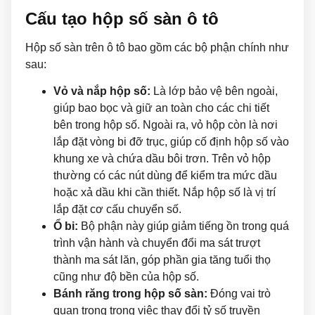
Cấu tạo hộp số sàn ô tô
Hộp số sàn trên ô tô bao gồm các bộ phận chính như
sau:
Vỏ và nắp hộp số:
Là lớp bảo vệ bên ngoài,
giúp bao bọc và giữ an toàn cho các chi tiết
bên trong hộp số. Ngoài ra, vỏ hộp còn là nơi
lắp đặt vòng bi đỡ trục, giúp cố định hộp số vào
khung xe và chứa dầu bôi trơn. Trên vỏ hộp
thường có các nút dùng để kiểm tra mức dầu
hoặc xả dầu khi cần thiết. Nắp hộp số là vị trí
lắp đặt cơ cấu chuyển số.
Ổ bi:
Bộ phận này giúp giảm tiếng ồn trong quá
trình vận hành và chuyển đổi ma sát trượt
thành ma sát lăn, góp phần gia tăng tuổi thọ
cũng như độ bền của hộp số.
Bánh răng trong hộp số sàn:
Đóng vai trò
quan trọng trong việc thay đổi tỷ số truyền