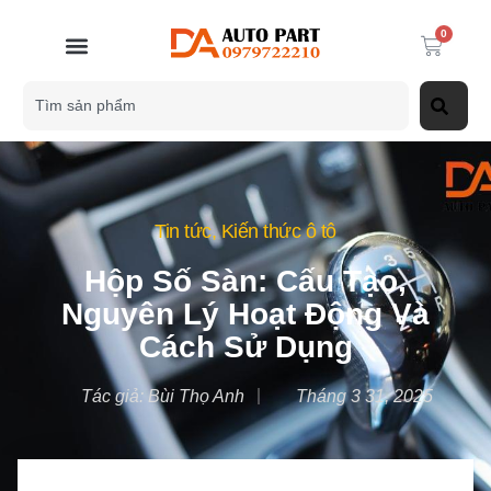
0
Tin tức
,
Kiến thức ô tô
Hộp Số Sàn: Cấu Tạo,
Nguyên Lý Hoạt Động Và
Cách Sử Dụng
Tác giả:
Bùi Thọ Anh
Tháng 3 31, 2025