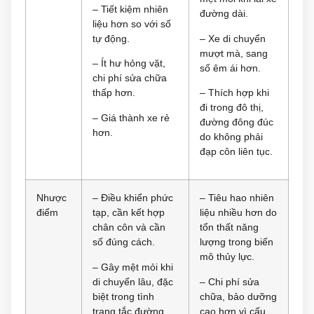
– Tiết kiệm nhiên
đường dài.
liệu hơn so với số
tự động.
– Xe di chuyển
mượt mà, sang
– Ít hư hỏng vặt,
số êm ái hơn.
chi phí sửa chữa
thấp hơn.
– Thích hợp khi
đi trong đô thị,
– Giá thành xe rẻ
đường đông đúc
hơn.
do không phải
đạp côn liên tục.
Nhược
– Điều khiển phức
– Tiêu hao nhiên
điểm
tạp, cần kết hợp
liệu nhiều hơn do
chân côn và cần
tổn thất năng
số đúng cách.
lượng trong biến
mô thủy lực.
– Gây mệt mỏi khi
di chuyển lâu, đặc
– Chi phí sửa
biệt trong tình
chữa, bảo dưỡng
trạng tắc đường.
cao hơn vì cấu