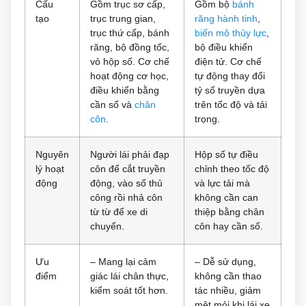
Cấu
Gồm trục sơ cấp,
Gồm bộ
bánh
tạo
trục trung gian,
răng hành tinh
,
trục thứ cấp, bánh
biến mô thủy lực
,
răng, bộ đồng tốc,
bộ điều khiển
vỏ hộp số. Cơ chế
điện tử. Cơ chế
hoạt động cơ học,
tự động thay đổi
điều khiển bằng
tỷ số truyền dựa
cần số và
chân
trên tốc độ và tải
côn
.
trọng.
Nguyên
Người lái phải đạp
Hộp số tự điều
lý hoạt
côn để cắt truyền
chỉnh theo tốc độ
động
động, vào số thủ
và lực tải mà
công rồi nhả côn
không cần can
từ từ để xe di
thiệp bằng chân
chuyển.
côn hay cần số.
Ưu
– Mang lại cảm
– Dễ sử dụng,
điểm
giác lái chân thực,
không cần thao
kiểm soát tốt hơn.
tác nhiều, giảm
mệt mỏi khi lái xe