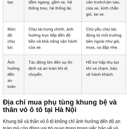
tạo
dầm ngang, gầm xe, hệ
cản trước/cản sau,
thống treo, hệ thống lái.
cửa xe, kính chắn
gió, tai xe.
Mức
Chịu tải trọng chính, ảnh
Chủ yếu chịu tác
độ
hưởng trực tiếp đến độ
động từ môi trường
chịu
bền và khả năng vận hành
bên ngoài như gió,
lực
của xe.
mưa, va đập nhẹ.
Ảnh
Tác động lớn đến sự ổn
Hỗ trợ hấp thụ lực
hưởng
định và an toàn khi di
khi va chạm, bảo
đến
chuyển.
vệ hành khách.
an
toàn
Địa chỉ mua phụ tùng khung bệ và
thân vỏ ô tô tại Hà Nội
Khung bệ và thân vỏ ô tô không chỉ ảnh hưởng đến độ an
toàn mà còn đóng vai trò quan trọng trong việc bảo vệ và