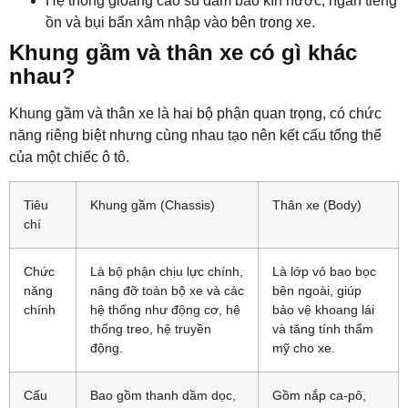
Hệ thống gioăng cao su đảm bảo kín nước, ngăn tiếng
ồn và bụi bẩn xâm nhập vào bên trong xe.
Khung gầm và thân xe có gì khác
nhau?
Khung gầm và thân xe là hai bộ phận quan trọng, có chức
năng riêng biệt nhưng cùng nhau tạo nên kết cấu tổng thể
của một chiếc ô tô.
Tiêu
Khung gầm (Chassis)
Thân xe (Body)
chí
Chức
Là bộ phận chịu lực chính,
Là lớp vỏ bao bọc
năng
nâng đỡ toàn bộ xe và các
bên ngoài, giúp
chính
hệ thống như động cơ, hệ
bảo vệ khoang lái
thống treo, hệ truyền
và tăng tính thẩm
động.
mỹ cho xe.
Cấu
Bao gồm thanh dầm dọc,
Gồm nắp ca-pô,