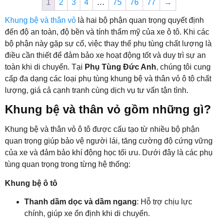
1
2
3
4
…
75
76
77
→
Khung bệ và thân vỏ
là hai bộ phận quan trọng quyết định
đến độ an toàn, độ bền và tính thẩm mỹ của xe ô tô. Khi các
bộ phận này gặp sự cố, việc thay thế phụ tùng chất lượng là
điều cần thiết để đảm bảo xe hoạt động tốt và duy trì sự an
toàn khi di chuyển. Tại
Phụ Tùng Đức Anh
, chúng tôi cung
cấp đa dạng các loại phụ tùng khung bệ và thân vỏ ô tô chất
lượng, giá cả cạnh tranh cùng dịch vụ tư vấn tận tình.
Khung bệ và thân vỏ gồm những gì?
Khung bệ và thân vỏ ô tô được cấu tạo từ nhiều bộ phận
quan trọng giúp bảo vệ người lái, tăng cường độ cứng vững
của xe và đảm bảo khí động học tối ưu. Dưới đây là các phụ
tùng quan trọng trong từng hệ thống:
Khung bệ ô tô
Thanh dầm dọc và dầm ngang
: Hỗ trợ chịu lực
chính, giúp xe ổn định khi di chuyển.