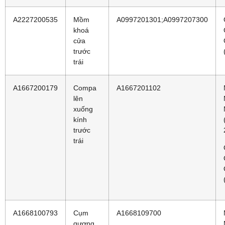
A2227200535
Mồm
A0997201301;A0997207300
khoá
cửa
trước
trái
A1667200179
Compa
A1667201102
lên
xuống
kính
trước
trái
A1668100793
Cụm
A1668109700
gương