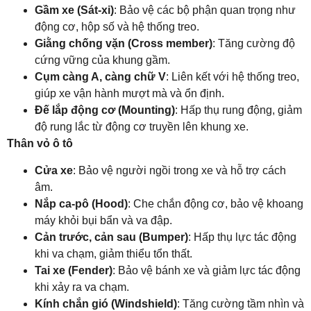
Gầm xe (Sát-xi)
: Bảo vệ các bộ phận quan trọng như
động cơ, hộp số và hệ thống treo.
Giằng chống vặn (Cross member)
: Tăng cường độ
cứng vững của khung gầm.
Cụm càng A, càng chữ V
: Liên kết với hệ thống treo,
giúp xe vận hành mượt mà và ổn định.
Đế lắp động cơ (Mounting)
: Hấp thụ rung động, giảm
độ rung lắc từ động cơ truyền lên khung xe.
Thân vỏ ô tô
Cửa xe
: Bảo vệ người ngồi trong xe và hỗ trợ cách
âm.
Nắp ca-pô (Hood)
: Che chắn động cơ, bảo vệ khoang
máy khỏi bụi bẩn và va đập.
Cản trước, cản sau (Bumper)
: Hấp thụ lực tác động
khi va chạm, giảm thiểu tổn thất.
Tai xe (Fender)
: Bảo vệ bánh xe và giảm lực tác động
khi xảy ra va chạm.
Kính chắn gió (Windshield)
: Tăng cường tầm nhìn và