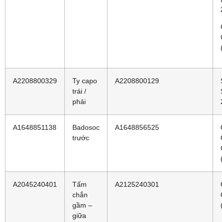
A2208800329
Ty capo
A2208800129
trái /
phải
A1648851138
Badosoc
A1648856525
trước
A2045240401
Tấm
A2125240301
chắn
gầm –
giữa