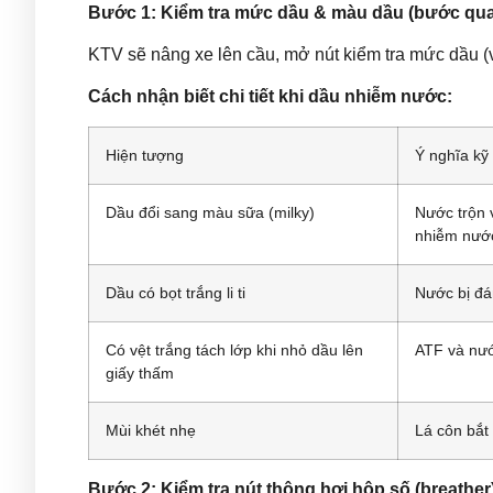
Bước 1: Kiểm tra mức dầu & màu dầu (bước qua
KTV sẽ nâng xe lên cầu, mở nút kiểm tra mức dầu (vớ
Cách nhận biết chi tiết khi dầu nhiễm nước:
Hiện tượng
Ý nghĩa kỹ 
Dầu đổi sang màu sữa (milky)
Nước trộn 
nhiễm nướ
Dầu có bọt trắng li ti
Nước bị đá
Có vệt trắng tách lớp khi nhỏ dầu lên
ATF và nướ
giấy thấm
Mùi khét nhẹ
Lá côn bắt
Bước 2: Kiểm tra nút thông hơi hộp số (breathe