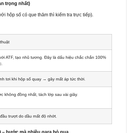
n trọng nhất)
i hộp số có que thăm thì kiểm tra trực tiếp).
thuật
với ATF, tạo nhũ tương. Đây là dấu hiệu chắc chắn 100%
c.
nh tơi khi hộp số quay → gây mất áp tức thời.
c không đồng nhất, tách lớp sau vài giây.
 đầu trượt do dầu mất độ nhớt.
r) – bước mà nhiều gara bỏ qua