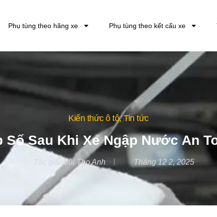
Phụ tùng theo hãng xe
Phụ tùng theo kết cấu xe
Kiến thức ô tô
,
Tin tức
p Số Sau Khi Xe Ngập Nước An T
Tác giả:
Bùi Thọ Anh
Tháng 12 2, 2025