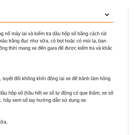
g nổ máy lại và kiểm tra dầu hộp số bằng cách rút
màu trắng đục như sữa, có bọt hoặc có mùi lạ, bạn
đồng thời mang xe đến gara để được kiểm tra và khắc
tuyệt đối không khởi động lại xe để tránh làm hỏng
ầu hộp số (hầu hết xe số tự động có que thăm, xe số
c, hãy xem sổ tay hướng dẫn sử dụng xe.
nữa.