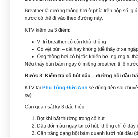
Breather là đường thông hơi ở phía trên hộp số, gi
nước có thể đi vào theo đường này.
KTV kiểm tra 3 điểm:
Vị trí breather có còn khô không
Có vệt bùn – cát hay không (dễ thấy ở xe ngậ
Ống thông hơi có bị tắc khiến hơi ngưng tụ t
Nếu thấy bùn bám ngay ở miệng breather, tỉ lệ nư
Bước 3: Kiểm tra cổ hút dầu – đường hồi dầu b
KTV tại
Phụ Tùng Đức Anh
sẽ dùng đèn soi chuyê
xe).
Cần quan sát kỹ 3 dấu hiệu:
Bọt khí bất thường trong cổ hút
Dầu đổi màu ngay tại cổ hút, không chỉ ở đáy 
Cặn trắng dạng bột bám quanh lưới hút dầu (d