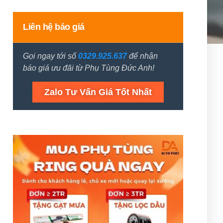
Liên hệ báo giá
Gọi ngay tới số
0329.925.637
để nhận
báo giá ưu đãi từ Phụ Tùng Đức Anh!
Zalo Tư Vấn Giá Tốt Nhất