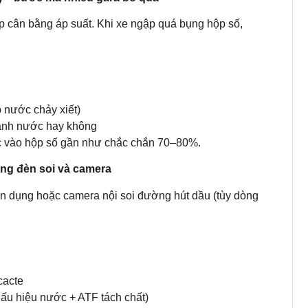
úp cân bằng áp suất. Khi xe ngập quá bụng hộp số,
p nước chảy xiết)
hành nước hay không
ớc vào hộp số gần như chắc chắn 70–80%.
ằng đèn soi và camera
n dụng hoặc camera nội soi đường hút dầu (tùy dòng
cacte
ấu hiệu nước + ATF tách chất)