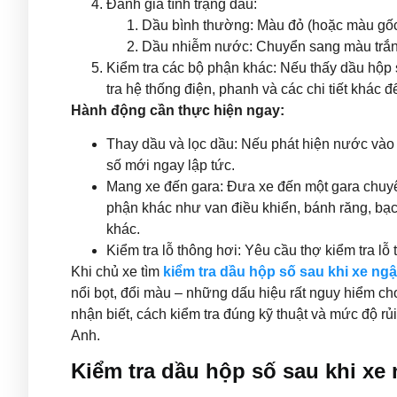
Đánh giá tình trạng dầu:
Dầu bình thường: Màu đỏ (hoặc màu gốc
Dầu nhiễm nước: Chuyển sang màu trắng
Kiểm tra các bộ phận khác: Nếu thấy dầu hộp 
tra hệ thống điện, phanh và các chi tiết khác
Hành động cần thực hiện ngay:
Thay dầu và lọc dầu: Nếu phát hiện nước vào 
số mới ngay lập tức.
Mang xe đến gara: Đưa xe đến một gara chuyên
phận khác như van điều khiển, bánh răng, bạ
khác.
Kiểm tra lỗ thông hơi: Yêu cầu thợ kiểm tra l
Khi chủ xe tìm
kiểm tra dầu hộp số sau khi xe ng
nổi bọt, đổi màu – những dấu hiệu rất nguy hiểm ch
nhận biết, cách kiểm tra đúng kỹ thuật và mức độ rủ
Anh.
Kiểm tra dầu hộp số sau khi xe