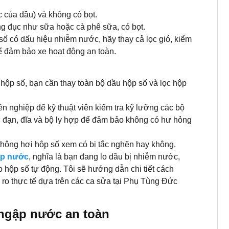
 của dầu) và không có bọt.
 đục như sữa hoặc cà phê sữa, có bọt.
số có dấu hiệu nhiễm nước, hãy thay cả lọc gió, kiểm
 để đảm bảo xe hoạt động an toàn.
hộp số, bạn cần thay toàn bộ dầu hộp số và lọc hộp
 nghiệp để kỹ thuật viên kiểm tra kỹ lưỡng các bộ
c đạn, đĩa và bộ ly hợp để đảm bảo không có hư hỏng
ỗ thông hơi hộp số xem có bị tắc nghẽn hay không.
ập nước
, nghĩa là bạn đang lo dầu bị nhiễm nước,
o hộp số tự động. Tôi sẽ hướng dẫn chi tiết cách
i ro thực tế dựa trên các ca sửa tại Phụ Tùng Đức
 ngập nước an toàn