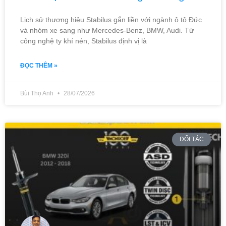
Lịch sử thương hiệu Stabilus gắn liền với ngành ô tô Đức
và nhóm xe sang như Mercedes-Benz, BMW, Audi. Từ
công nghệ ty khí nén, Stabilus định vị là
ĐỌC THÊM »
Bùi Thọ Anh
28/07/2026
ĐỐI TÁC