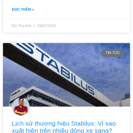
ĐỌC THÊM »
Bùi Thọ Anh
29/07/2026
TIN TỨC
Lịch sử thương hiệu Stabilus: Vì sao
xuất hiện trên nhiều dòng xe sang?