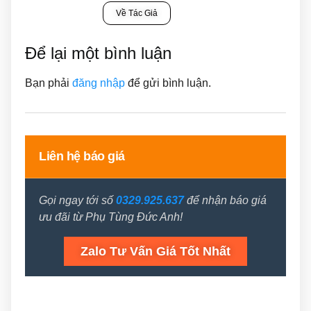
Về Tác Giả
Để lại một bình luận
Bạn phải
đăng nhập
để gửi bình luận.
Liên hệ báo giá
Gọi ngay tới số
0329.925.637
để nhận báo giá
ưu đãi từ Phụ Tùng Đức Anh!
Zalo Tư Vấn Giá Tốt Nhất