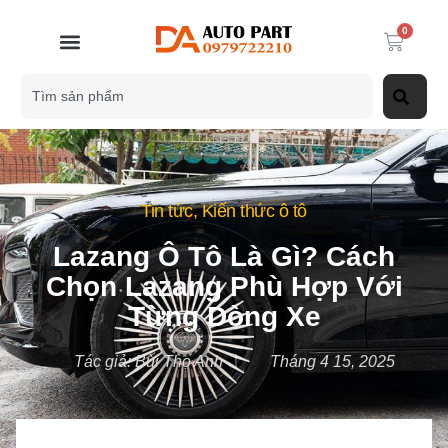
0
Tin tức
,
Kiến thức ô tô
Lazang Ô Tô Là Gì? Cách
Chọn Lazang Phù Hợp Với
Từng Dòng Xe
Tác giả:
Bùi Thọ Anh
Tháng 4 15, 2025