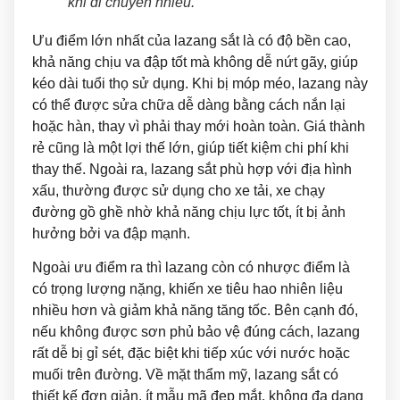
khi di chuyển nhiều.
Ưu điểm lớn nhất của lazang sắt
là có độ bền cao,
khả năng chịu va đập tốt mà không dễ nứt gãy, giúp
kéo dài tuổi thọ sử dụng. Khi bị móp méo, lazang này
có thể được sửa chữa dễ dàng bằng cách nắn lại
hoặc hàn, thay vì phải thay mới hoàn toàn. Giá thành
rẻ cũng là một lợi thế lớn, giúp tiết kiệm chi phí khi
thay thế. Ngoài ra, lazang sắt phù hợp với địa hình
xấu, thường được sử dụng cho xe tải, xe chạy
đường gồ ghề nhờ khả năng chịu lực tốt, ít bị ảnh
hưởng bởi va đập mạnh.
Ngoài ưu điểm ra thì lazang còn có nhược điểm là
có trọng lượng nặng, khiến xe tiêu hao nhiên liệu
nhiều hơn và giảm khả năng tăng tốc. Bên cạnh đó,
nếu không được sơn phủ bảo vệ đúng cách, lazang
rất dễ bị gỉ sét, đặc biệt khi tiếp xúc với nước hoặc
muối trên đường. Về mặt thẩm mỹ, lazang sắt có
thiết kế đơn giản, ít mẫu mã đẹp mắt, không đa dạng