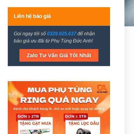
Liên hệ báo giá
Gọi ngay tới số
0329.925.637
để nhận
báo giá ưu đãi từ Phụ Tùng Đức Anh!
Zalo Tư Vấn Giá Tốt Nhất