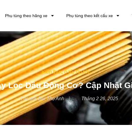
Phụ tùng theo hãng xe
Phụ tùng theo kết cấu xe
Kiến thức ô tô
,
Tin tức
ay Lọc Dầu Động Cơ? Cập Nhật Gi
Tác giả:
Bùi Thọ Anh
Tháng 2 26, 2025