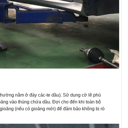
 (thường nằm ở đáy các-te dầu). Sử dụng cờ lê phù
oăng vào thùng chứa dầu. Đợi cho đến khi toàn bộ
ại gioăng (nếu có gioăng mới) để đảm bảo không bị rò