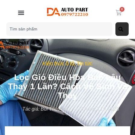
0
Kiến thức ô tô
,
Tin tức
Lọc Gió Điều Hòa Bao Lâu
Thay 1 Lần? Cách Vệ Sinh Và
Thay
Tác giả:
Bùi Thọ Anh
Tháng 3 19, 2025