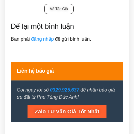
Về Tác Giả
Để lại một bình luận
Bạn phải
đăng nhập
để gửi bình luận.
Liên hệ báo giá
Gọi ngay tới số
0329.925.637
để nhận báo giá
ưu đãi từ Phụ Tùng Đức Anh!
Zalo Tư Vấn Giá Tốt Nhất