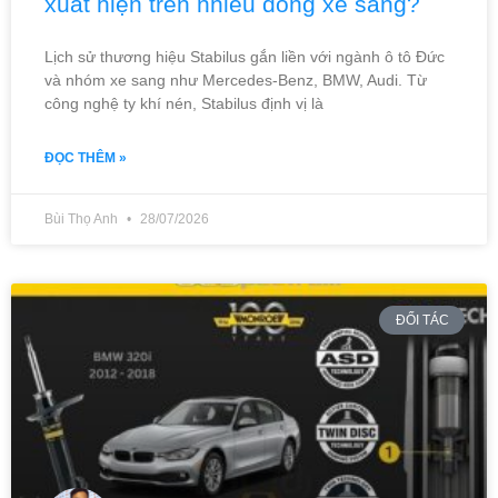
xuất hiện trên nhiều dòng xe sang?
Lịch sử thương hiệu Stabilus gắn liền với ngành ô tô Đức
và nhóm xe sang như Mercedes-Benz, BMW, Audi. Từ
công nghệ ty khí nén, Stabilus định vị là
ĐỌC THÊM »
Bùi Thọ Anh
28/07/2026
ĐỐI TÁC