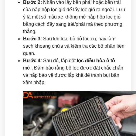
Bước 2:
Nhấn vào lẫy bên phải hoặc bên trái
của nắp hộp lọc gió để lấy lọc gió ra ngoài. Lưu
ý là một số mẫu xe không mở nắp hộp lọc gió
bằng cách đẩy sang trái/phải mà theo phương
thẳng.
Bước 3:
Sau khi loại bỏ bộ lọc cũ, hãy làm
sạch khoang chứa và kiểm tra các bộ phận liên
quan.
Bước 4:
Sau đó, lắp đặt
lọc điều hòa ô tô
mới. Đảm bảo rằng bộ lọc được đặt chắc chắn
và nắp bảo vệ được lắp khít để tránh bụi bẩn
xâm nhập.