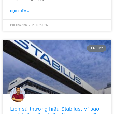
ĐỌC THÊM »
Bùi Thọ Anh
29/07/2026
TIN TỨC
Lịch sử thương hiệu Stabilus: Vì sao