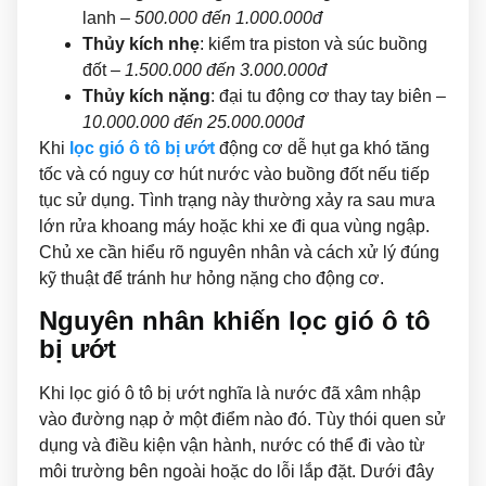
lanh –
500.000 đến 1.000.000đ
Thủy kích nhẹ
: kiểm tra piston và súc buồng
đốt –
1.500.000 đến 3.000.000đ
Thủy kích nặng
: đại tu động cơ thay tay biên –
10.000.000 đến 25.000.000đ
Khi
lọc gió ô tô bị ướt
động cơ dễ hụt ga khó tăng
tốc và có nguy cơ hút nước vào buồng đốt nếu tiếp
tục sử dụng. Tình trạng này thường xảy ra sau mưa
lớn rửa khoang máy hoặc khi xe đi qua vùng ngập.
Chủ xe cần hiểu rõ nguyên nhân và cách xử lý đúng
kỹ thuật để tránh hư hỏng nặng cho động cơ.
Nguyên nhân khiến lọc gió ô tô
bị ướt
Khi lọc gió ô tô bị ướt nghĩa là nước đã xâm nhập
vào đường nạp ở một điểm nào đó. Tùy thói quen sử
dụng và điều kiện vận hành, nước có thể đi vào từ
môi trường bên ngoài hoặc do lỗi lắp đặt. Dưới đây