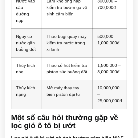
Nước vào
Làm khô ống nạp
300,000 –
sâu
kiểm tra bướm ga vệ
700,000đ
đường
sinh cảm biến
nạp
Nguy cơ
Tháo bugi quay máy
500,000 –
nước gần
kiểm tra nước trong
1,000,000đ
buồng đốt
xi lanh
Thủy kích
Tháo cổ hút kiểm tra
1,500,000 –
nhẹ
piston súc buồng đốt
3,000,000đ
Thủy kích
Mở máy thay tay
10,000,000
nặng
biên piston đại tu
–
25,000,000đ
Một số câu hỏi thường gặp về
lọc gió ô tô bị ướt