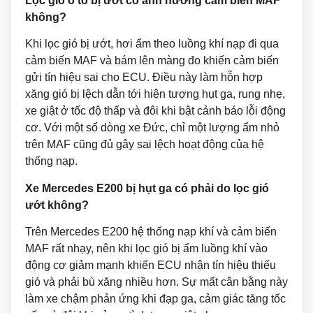
Lọc gió ô tô bị ướt có ảnh hưởng cảm biến MAF
không?
Khi lọc gió bị ướt, hơi ẩm theo luồng khí nạp đi qua
cảm biến MAF và bám lên màng đo khiến cảm biến
gửi tín hiệu sai cho ECU. Điều này làm hỗn hợp
xăng gió bị lệch dẫn tới hiện tượng hụt ga, rung nhẹ,
xe giật ở tốc độ thấp và đôi khi bật cảnh báo lỗi động
cơ. Với một số dòng xe Đức, chỉ một lượng ẩm nhỏ
trên MAF cũng đủ gây sai lệch hoạt động của hệ
thống nạp.
Xe Mercedes E200 bị hụt ga có phải do lọc gió
ướt không?
Trên Mercedes E200 hệ thống nạp khí và cảm biến
MAF rất nhạy, nên khi lọc gió bị ẩm luồng khí vào
động cơ giảm mạnh khiến ECU nhận tín hiệu thiếu
gió và phải bù xăng nhiều hơn. Sự mất cân bằng này
làm xe chậm phản ứng khi đạp ga, cảm giác tăng tốc