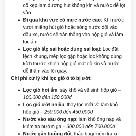
cổ kẹp làm đường hút không kín và nước dễ lọt
vào.
Đi qua khu vực có mực nước cao:
Khi nước
vượt miệng hút gió hoặc sóng nước dội vào
đầu xe, nước sẽ tràn thẳng vào hộp gió và làm
lọc ẩm.
Lọc gió lắp sai hoặc dùng sai loại:
Lọc đặt
lệch khung, mép lọc gập hoặc lọc không đúng
kích thước khiến hộp gió mất độ kín và nước
dễ thấm vào lõi giấy.
Chi phí xử lý khi lọc gió ô tô bị ướt:
Lọc gió hơi ẩm
: sấy khô và vệ sinh hộp gió –
100.000 đến 150.000đ
Lọc gió ướt nhiều
: thay lọc mới và làm khô
hộp gió –
250.000 đến 450.000đ
Nước vào sâu ống nạp
: làm khô ống nạp và
kiểm tra bướm ga –
300.000 đến 700.000đ
Nước gần buồng đốt
: tháo bugi kiểm tra xi