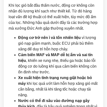
Khi lọc gió bắt đầu thấm nước, động cơ không còn
nhận đủ lượng khí sạch như thiết kế. Từ đó hàng
loạt vấn đề kỹ thuật có thể xuất hiện, tùy mức độ ẩm
của lọc. Những hậu quả dưới đây là các trường hợp
mà xưởng Đức Anh gặp thường xuyên nhất.
Động cơ trở nên ì và tốn nhiên liệu
vì lượng
gió nạp giảm mạnh, buộc ECU phải bù thêm
xăng để duy trì hỗn hợp cháy.
Cảm biến MAF và MAP dễ bị ẩm và sai tín
hiệu
, khiến xe rung nhẹ, thiếu ga hoặc báo lỗi
động cơ do luồng khí qua cảm biến không còn
ổn định như trước.
Xe xuất hiện tình trạng rung giật hoặc bỏ
máy
khi lọc quá ướt làm hỗn hợp xăng gió mất
cân bằng, nhất là khi tăng tốc hoặc chạy tải
nặng.
Nước có thể đi sâu vào đường nạp gây
thủy kích
, đây là hậu quả nghiêm trọng nhất vì