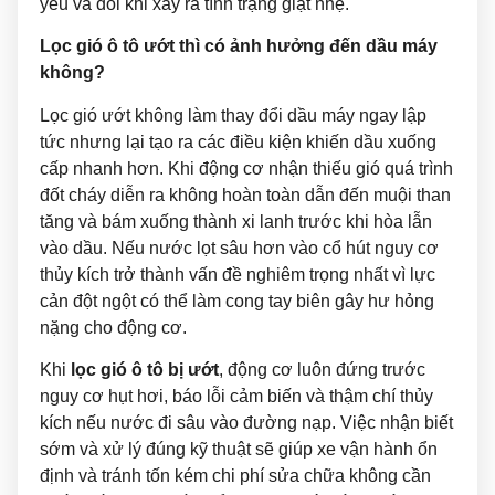
yếu và đôi khi xảy ra tình trạng giật nhẹ.
Lọc gió ô tô ướt thì có ảnh hưởng đến dầu máy
không?
Lọc gió ướt không làm thay đổi dầu máy ngay lập
tức nhưng lại tạo ra các điều kiện khiến dầu xuống
cấp nhanh hơn. Khi động cơ nhận thiếu gió quá trình
đốt cháy diễn ra không hoàn toàn dẫn đến muội than
tăng và bám xuống thành xi lanh trước khi hòa lẫn
vào dầu. Nếu nước lọt sâu hơn vào cổ hút nguy cơ
thủy kích trở thành vấn đề nghiêm trọng nhất vì lực
cản đột ngột có thể làm cong tay biên gây hư hỏng
nặng cho động cơ.
Khi
lọc gió ô tô bị ướt
, động cơ luôn đứng trước
nguy cơ hụt hơi, báo lỗi cảm biến và thậm chí thủy
kích nếu nước đi sâu vào đường nạp. Việc nhận biết
sớm và xử lý đúng kỹ thuật sẽ giúp xe vận hành ổn
định và tránh tốn kém chi phí sửa chữa không cần