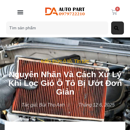
0
Kiến thức ô tô
,
Tin tức
Nguyên Nhân Và Cách Xử Lý
Khi Lọc Gió Ô Tô Bị Ướt Đơn
Giản
Tác giả:
Bùi Thọ Anh
Tháng 12 6, 2025