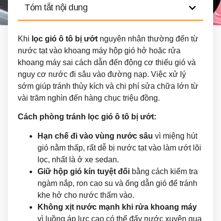
Tóm tắt nội dung
Khi
lọc gió ô tô bị ướt
nguyên nhân thường đến từ
nước tạt vào khoang máy hộp gió hở hoặc rửa
khoang máy sai cách dẫn đến động cơ thiếu gió và
nguy cơ nước đi sâu vào đường nạp. Việc xử lý
sớm giúp tránh thủy kích và chi phí sửa chữa lớn từ
vài trăm nghìn đến hàng chục triệu đồng.
Cách phòng tránh lọc gió ô tô bị ướt:
Hạn chế đi vào vùng nước sâu
vì miệng hút
gió nằm thấp, rất dễ bị nước tạt vào làm ướt lõi
lọc, nhất là ở xe sedan.
Giữ hộp gió kín tuyệt đối
bằng cách kiểm tra
ngàm nắp, ron cao su và ống dẫn gió để tránh
khe hở cho nước thấm vào.
Không xịt nước mạnh khi rửa khoang máy
vì luồng áp lực cao có thể đẩy nước xuyên qua