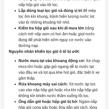
nắp hộp gió vào lõi lọc.
Lắp đúng loại lọc gió và đúng vị trí
để mép
lọc ôm kín khung, tránh hiện tượng nước lọt
vào từ những khoảng hở nhỏ.
Kiểm tra hộp gió sau khi đi mưa lớn
bằng
cách mở nắp xem có hơi ẩm hoặc giọt nước
đọng để phát hiện sớm nguy cơ nước vào
đường nạp.
Nguyên nhân khiến lọc gió ô tô bị ướt:
Nước mưa tạt vào khoang động cơ:
Xe chạy
mưa lớn hoặc gặp gió ngang dễ bị nước tạt
vào đầu xe và lọt qua khe hút gió, đặc biệt ở xe
gầm thấp.
Rửa khoang máy sai cách:
Xịt nước áp lực
cao vào nắp hộp gió hoặc rửa khi nắp hộp gió
không kín khiến nước thấm xuống lõi lọc.
Ống dẫn gió hoặc hộp gió bị hở:
Ngàm nắp
hộp gió cong gãy hoặc ống dẫn gió rách, lỏng