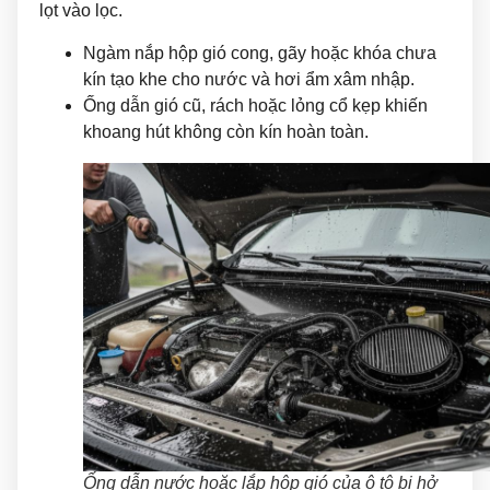
lọt vào lọc.
Ngàm nắp hộp gió cong, gãy hoặc khóa chưa
kín tạo khe cho nước và hơi ẩm xâm nhập.
Ống dẫn gió cũ, rách hoặc lỏng cổ kẹp khiến
khoang hút không còn kín hoàn toàn.
Ống dẫn nước hoặc lắp hộp gió của ô tô bị hở