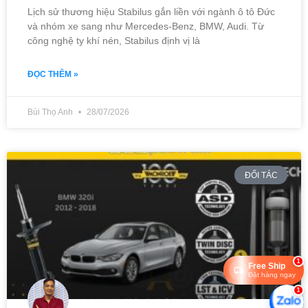
Lịch sử thương hiệu Stabilus gắn liền với ngành ô tô Đức
và nhóm xe sang như Mercedes-Benz, BMW, Audi. Từ
công nghệ ty khí nén, Stabilus định vị là
ĐỌC THÊM »
Bùi Thọ Anh
28/07/2026
ĐỐI TÁC
1
Free Ship
Đặt hàng ngay
1