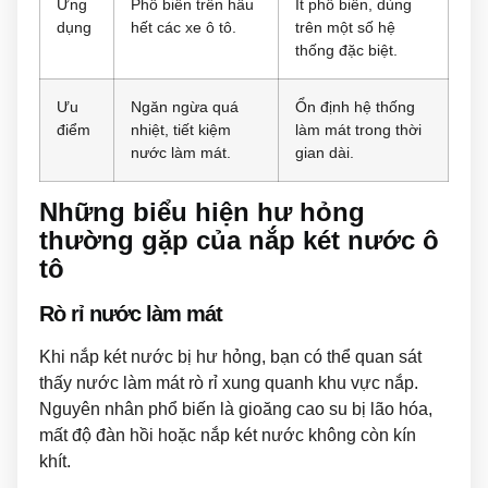
Ứng
Phổ biến trên hầu
Ít phổ biến, dùng
dụng
hết các xe ô tô.
trên một số hệ
thống đặc biệt.
Ưu
Ngăn ngừa quá
Ổn định hệ thống
điểm
nhiệt, tiết kiệm
làm mát trong thời
nước làm mát.
gian dài.
Những biểu hiện hư hỏng
thường gặp của nắp két nước ô
tô
Rò rỉ nước làm mát
Khi nắp két nước bị hư hỏng, bạn có thể quan sát
thấy nước làm mát rò rỉ xung quanh khu vực nắp.
Nguyên nhân phổ biến là gioăng cao su bị lão hóa,
mất độ đàn hồi hoặc nắp két nước không còn kín
khít.