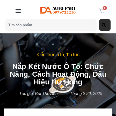
0
Kiến thức ô tô
,
Tin tức
Nắp Két Nước Ô Tô: Chức
Năng, Cách Hoạt Động, Dấu
Hiệu Hư Hỏng
Tác giả:
Bùi Thọ Anh
Tháng 2 20, 2025