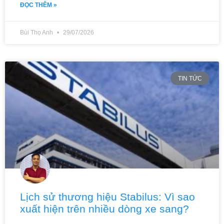
ĐỌC THÊM »
Bùi Thọ Anh
29/07/2026
TIN TỨC
Lịch sử thương hiệu Stabilus: Vì sao
xuất hiện trên nhiều dòng xe sang?