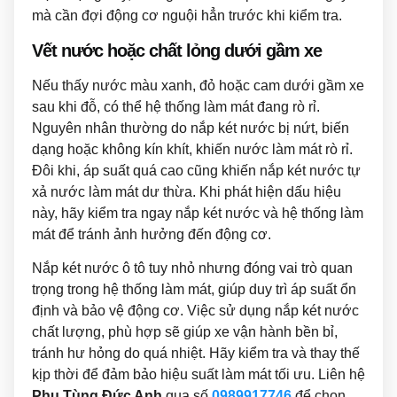
mà cần đợi động cơ nguội hẳn trước khi kiểm tra.
Vết nước hoặc chất lỏng dưới gầm xe
Nếu thấy nước màu xanh, đỏ hoặc cam dưới gầm xe
sau khi đỗ, có thể hệ thống làm mát đang rò rỉ.
Nguyên nhân thường do nắp két nước bị nứt, biến
dạng hoặc không kín khít, khiến nước làm mát rò rỉ.
Đôi khi, áp suất quá cao cũng khiến nắp két nước tự
xả nước làm mát dư thừa. Khi phát hiện dấu hiệu
này, hãy kiểm tra ngay nắp két nước và hệ thống làm
mát để tránh ảnh hưởng đến động cơ.
Nắp két nước ô tô tuy nhỏ nhưng đóng vai trò quan
trọng trong hệ thống làm mát, giúp duy trì áp suất ổn
định và bảo vệ động cơ. Việc sử dụng nắp két nước
chất lượng, phù hợp sẽ giúp xe vận hành bền bỉ,
tránh hư hỏng do quá nhiệt. Hãy kiểm tra và thay thế
kịp thời để đảm bảo hiệu suất làm mát tối ưu. Liên hệ
Phụ Tùng Đức Anh
qua số
0989917746
để chọn