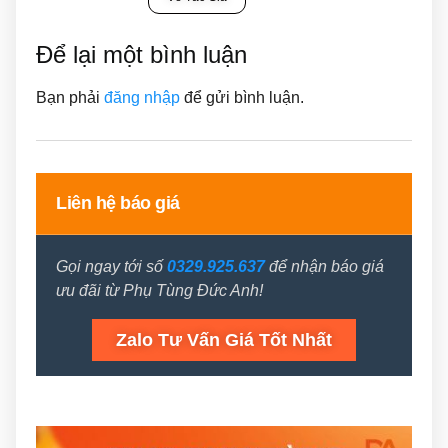
Để lại một bình luận
Bạn phải
đăng nhập
để gửi bình luận.
Liên hệ báo giá
Gọi ngay tới số
0329.925.637
để nhận báo giá
ưu đãi từ Phụ Tùng Đức Anh!
Zalo Tư Vấn Giá Tốt Nhất