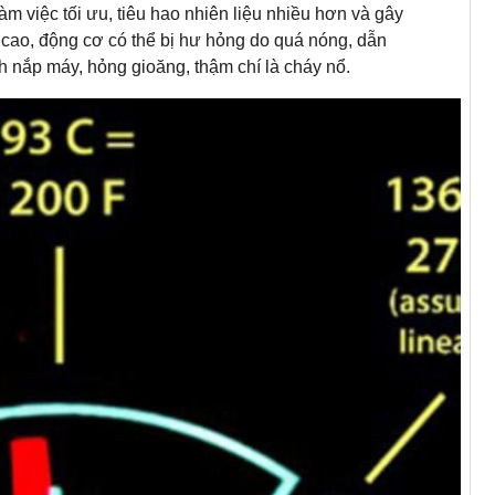
m việc tối ưu, tiêu hao nhiên liệu nhiều hơn và gây
á cao, động cơ có thể bị hư hỏng do quá nóng, dẫn
 nắp máy, hỏng gioăng, thậm chí là cháy nổ.