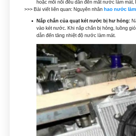
hoặc mối nối đều dẫn đến mất nước làm mát, l
>>> Bài viết liên quan: Nguyên nhân
hao nước làm
Nắp chắn của quạt két nước bị hư hỏng:
Nắ
vào két nước. Khi nắp chắn bị hỏng, luồng gió 
dẫn đến tăng nhiệt độ nước làm mát.