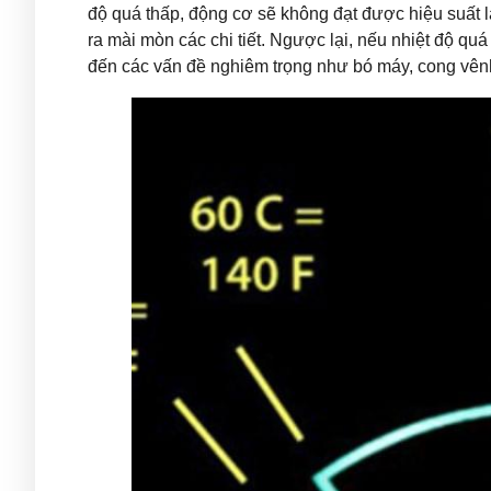
độ quá thấp, động cơ sẽ không đạt được hiệu suất là
ra mài mòn các chi tiết. Ngược lại, nếu nhiệt độ qu
đến các vấn đề nghiêm trọng như bó máy, cong vênh