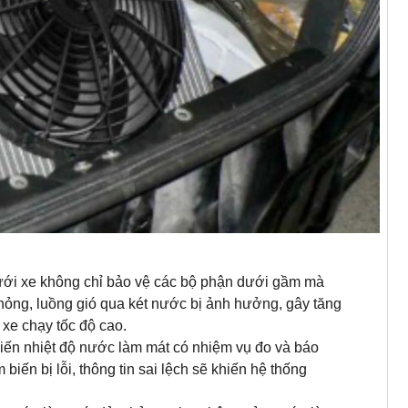
ới xe không chỉ bảo vệ các bộ phận dưới gầm mà
 hỏng, luồng gió qua két nước bị ảnh hưởng, gây tăng
 xe chạy tốc độ cao.
ến nhiệt độ nước làm mát có nhiệm vụ đo và báo
iến bị lỗi, thông tin sai lệch sẽ khiến hệ thống