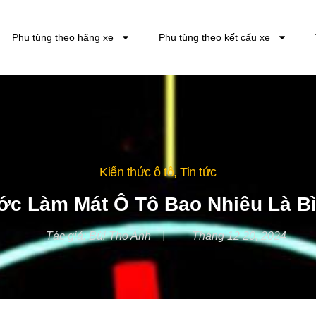
Phụ tùng theo hãng xe
Phụ tùng theo kết cấu xe
Kiến thức ô tô
,
Tin tức
ớc Làm Mát Ô Tô Bao Nhiêu Là 
Tác giả:
Bùi Thọ Anh
Tháng 12 20, 2024