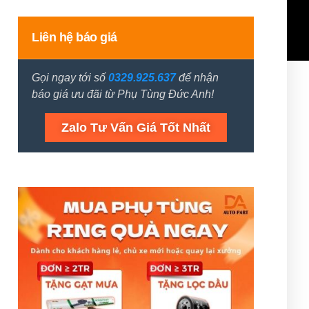
Liên hệ báo giá
Gọi ngay tới số
0329.925.637
để nhận
báo giá ưu đãi từ Phụ Tùng Đức Anh!
Zalo Tư Vấn Giá Tốt Nhất