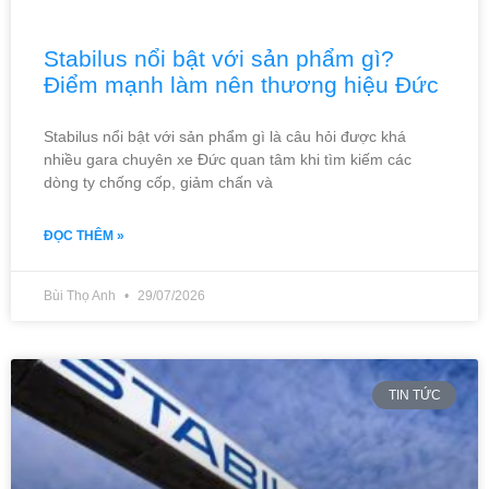
Stabilus nổi bật với sản phẩm gì?
Điểm mạnh làm nên thương hiệu Đức
Stabilus nổi bật với sản phẩm gì là câu hỏi được khá
nhiều gara chuyên xe Đức quan tâm khi tìm kiếm các
dòng ty chống cốp, giảm chấn và
ĐỌC THÊM »
Bùi Thọ Anh
29/07/2026
TIN TỨC