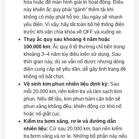
hòa hoặc để màn hình giải trí hoạt động. Điều
này khiến ắc quy phải “gánh” thêm tải khi
không có máy phát hỗ trợ, lâu ngày sẽ nhanh
yếu điện. Vì vậy, hãy tắt toàn bộ hệ thống điện
trước khi vặn chìa khóa về OFF và xuống xe.
Thay ắc quy sau khoảng 4 năm hoặc
100.000 km:
Ắc quy ô tô thường chỉ bền trong
khoảng 3–4 năm tùy điều kiện sử dụng. Sau
thời gian này, dù xe vẫn nổ được nhưng dòng
điện cung cấp sẽ yếu dần, dễ gây tình trạng đề
không nổ bất chợt.
Vệ sinh kim phun nhiên liệu định kỳ:
Sau
mỗi 20.000 km, nên kiểm tra và làm sạch kim
phun. Nếu để lâu, kim phun bám cặn bẩn sẽ
phun xăng không đều, khiến động cơ khó nổ
hoặc nổ giật cục.
Kiểm tra bơm xăng, rơ le và đường dẫn
nhiên liệu:
Cứ sau 20.000 km, bạn nên kiểm
tra bơm xăng và rơ le. Những bộ phận này nếu