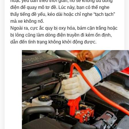
hoặc yếu dần theo thời gian, nó sẽ không đủ dòng
điện để quay mô tơ đề. Lúc này, bạn có thể nghe
thấy tiếng đề yếu, kéo dài hoặc chỉ nghe “tạch tạch”
mà xe không nổ.
Ngoài ra, cực ắc quy bị oxy hóa, bám cặn trắng hoặc
bị lỏng cũng làm dòng điện truyền đi kém ổn định,
dẫn đến tình trạng không khởi động được.