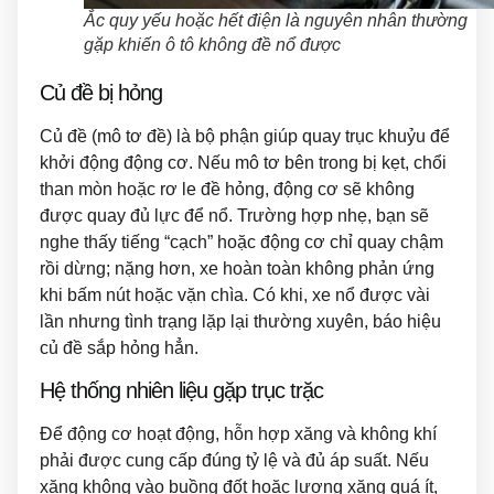
Ắc quy yếu hoặc hết điện là nguyên nhân thường
gặp khiến ô tô không đề nổ được
Củ đề bị hỏng
Củ đề (mô tơ đề) là bộ phận giúp quay trục khuỷu để
khởi động động cơ. Nếu mô tơ bên trong bị kẹt, chổi
than mòn hoặc rơ le đề hỏng, động cơ sẽ không
được quay đủ lực để nổ. Trường hợp nhẹ, bạn sẽ
nghe thấy tiếng “cạch” hoặc động cơ chỉ quay chậm
rồi dừng; nặng hơn, xe hoàn toàn không phản ứng
khi bấm nút hoặc vặn chìa. Có khi, xe nổ được vài
lần nhưng tình trạng lặp lại thường xuyên, báo hiệu
củ đề sắp hỏng hẳn.
Hệ thống nhiên liệu gặp trục trặc
Để động cơ hoạt động, hỗn hợp xăng và không khí
phải được cung cấp đúng tỷ lệ và đủ áp suất. Nếu
xăng không vào buồng đốt hoặc lượng xăng quá ít,