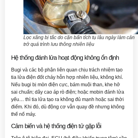
Lọc xăng bị tắc do cặn bẩn tích tụ lâu ngày làm cản
trở quá trình lưu thông nhiên liệu
Hệ thống đánh lửa hoạt động không ổn định
Bugi và các bộ phận liên quan chịu trách nhiệm tạo
tia lửa điện đốt cháy hỗn hợp nhiên liệu, không khí.
Nếu bugi bị mòn điện cực, bám muội than, khe hở
sai chuẩn; dây cao áp rò điện; hoặc mobin đánh lửa
yếu… thì tia lửa tạo ra không đủ mạnh hoặc sai thời
điểm. Khi đó, dù động cơ vẫn quay đề nhưng không
thể nổ máy.
Cảm biến và hệ thống điện tử gặp lỗi