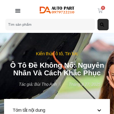
0
Kiến thức ô tô
,
Tin tức
Ô Tô Đề Không Nổ: Nguyên
Nhân Và Cách Khắc Phục
Tác giả:
Bùi Thọ Anh
Tháng 8 27, 2025
Tóm tắt nội dung