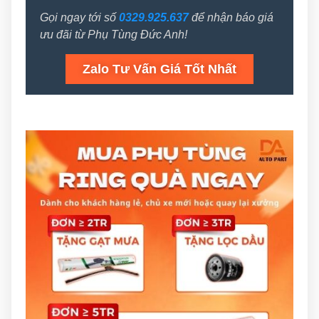
Gọi ngay tới số
0329.925.637
để nhận báo giá
ưu đãi từ Phụ Tùng Đức Anh!
Zalo Tư Vấn Giá Tốt Nhất