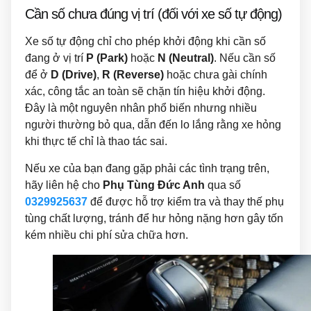
Cần số chưa đúng vị trí (đối với xe số tự động)
Xe số tự động chỉ cho phép khởi động khi cần số
đang ở vị trí
P (Park)
hoặc
N (Neutral)
. Nếu cần số
để ở
D (Drive)
,
R (Reverse)
hoặc chưa gài chính
xác, công tắc an toàn sẽ chặn tín hiệu khởi động.
Đây là một nguyên nhân phổ biến nhưng nhiều
người thường bỏ qua, dẫn đến lo lắng rằng xe hỏng
khi thực tế chỉ là thao tác sai.
Nếu xe của bạn đang gặp phải các tình trạng trên,
hãy liên hệ cho
Phụ Tùng Đức Anh
qua số
0329925637
để được hỗ trợ kiểm tra và thay thế phụ
tùng chất lượng, tránh để hư hỏng nặng hơn gây tốn
kém nhiều chi phí sửa chữa hơn.