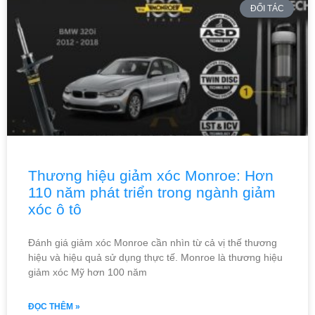
ĐỐI TÁC
Thương hiệu giảm xóc Monroe: Hơn
110 năm phát triển trong ngành giảm
xóc ô tô
Đánh giá giảm xóc Monroe cần nhìn từ cả vị thế thương
hiệu và hiệu quả sử dụng thực tế. Monroe là thương hiệu
giảm xóc Mỹ hơn 100 năm
ĐỌC THÊM »