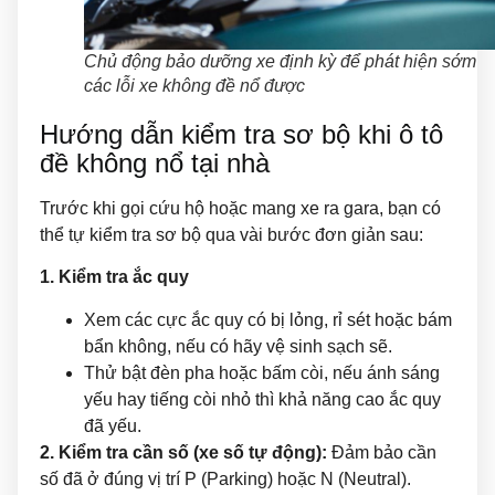
Chủ động bảo dưỡng xe định kỳ để phát hiện sớm
các lỗi xe không đề nổ được
Hướng dẫn kiểm tra sơ bộ khi ô tô
đề không nổ tại nhà
Trước khi gọi cứu hộ hoặc mang xe ra gara, bạn có
thể tự kiểm tra sơ bộ qua vài bước đơn giản sau:
1. Kiểm tra ắc quy
Xem các cực ắc quy có bị lỏng, rỉ sét hoặc bám
bẩn không, nếu có hãy vệ sinh sạch sẽ.
Thử bật đèn pha hoặc bấm còi, nếu ánh sáng
yếu hay tiếng còi nhỏ thì khả năng cao ắc quy
đã yếu.
2. Kiểm tra cần số (xe số tự động):
Đảm bảo cần
số đã ở đúng vị trí P (Parking) hoặc N (Neutral).