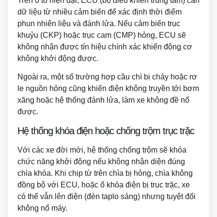
Trên ô tô hiện đại, ECU (bộ điều khiển trung tâm) cần
dữ liệu từ nhiều cảm biến để xác định thời điểm
phun nhiên liệu và đánh lửa. Nếu cảm biến trục
khuỷu (CKP) hoặc trục cam (CMP) hỏng, ECU sẽ
không nhận được tín hiệu chính xác khiến động cơ
không khởi động được.
Ngoài ra, một số trường hợp cầu chì bị cháy hoặc rơ
le nguồn hỏng cũng khiến điện không truyền tới bơm
xăng hoặc hệ thống đánh lửa, làm xe không đề nổ
được.
Hệ thống khóa điện hoặc chống trộm trục trặc
Với các xe đời mới, hệ thống chống trộm sẽ khóa
chức năng khởi động nếu không nhận diện đúng
chìa khóa. Khi chip từ trên chìa bị hỏng, chìa không
đồng bộ với ECU, hoặc ổ khóa điện bị trục trặc, xe
có thể vẫn lên điện (đèn taplo sáng) nhưng tuyệt đối
không nổ máy.