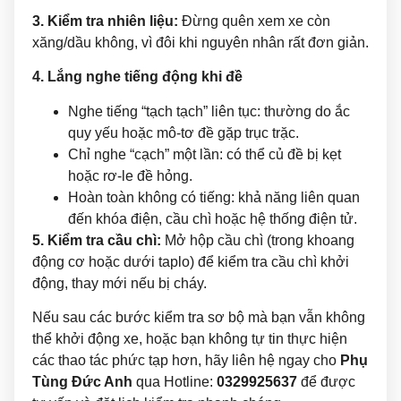
3. Kiểm tra nhiên liệu:
Đừng quên xem xe còn
xăng/dầu không, vì đôi khi nguyên nhân rất đơn giản.
4. Lắng nghe tiếng động khi đề
Nghe tiếng “tạch tạch” liên tục: thường do ắc
quy yếu hoặc mô-tơ đề gặp trục trặc.
Chỉ nghe “cạch” một lần: có thể củ đề bị kẹt
hoặc rơ-le đề hỏng.
Hoàn toàn không có tiếng: khả năng liên quan
đến khóa điện, cầu chì hoặc hệ thống điện tử.
5. Kiểm tra cầu chì:
Mở hộp cầu chì (trong khoang
động cơ hoặc dưới taplo) để kiểm tra cầu chì khởi
động, thay mới nếu bị cháy.
Nếu sau các bước kiểm tra sơ bộ mà bạn vẫn không
thể khởi động xe, hoặc bạn không tự tin thực hiện
các thao tác phức tạp hơn, hãy liên hệ ngay cho
Phụ
Tùng Đức Anh
qua Hotline:
0329925637
để được