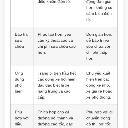
điều khiển điện tử.
động đơn giản
hơn, không có
cảm biến điện
tử.
Bảo trì,
Phức tạp hơn, yêu
Đơn giản hơn,
sửa
cầu kỹ thuật cao và
dễ bảo trì và
chữa
chi phí sửa chữa cao
sửa chữa với
hơn.
chi phí thấp
hơn.
Ứng
Trang bị trên hầu hết
Chủ yếu xuất
dụng
các dòng xe hơi hiện
hiện trên các
phổ
đại, đặc biệt là xe
dòng xe nhỏ,
biến
hạng trung và cao
xe giá rẻ hoặc
cấp.
xe phổ thông.
Phù
Thích hợp cho cả
Phù hợp với di
hợp với
đường nội thành và
chuyển trong
điều
đường cao tốc, đặc
đô thị, nơi tốc