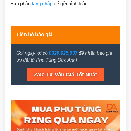
Bạn phải
đăng nhập
để gửi bình luận.
Liên hệ báo giá
Gọi ngay tới số
0329.925.637
để nhận báo giá
ưu đãi từ Phụ Tùng Đức Anh!
Zalo Tư Vấn Giá Tốt Nhất