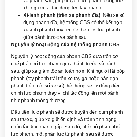
và phanh sau, giúp truyền lực phanh đồng thời
khi người lái tác động lên tay phanh.
Xi-lanh phanh (trên xe phanh đĩa)
: Nếu xe sử
dụng phanh đĩa, hệ thống CBS có thể kết hợp
xi-lanh phanh thủy lực để điều tiết lực phanh
giữa bánh trước và bánh sau.
Nguyên lý hoạt động của hệ thống phanh CBS
Nguyên lý hoạt động của phanh CBS dựa trên cơ
chế phân bổ lực phanh giữa bánh trước và bánh
sau, giúp xe giảm tốc an toàn hơn. Khi người lái bóp
phanh (tay phanh trái trên xe tay ga hoặc bàn đạp
phanh trên một số xe số), hệ thống sẽ tự động điều
chỉnh lực phanh thay vì chỉ tác động lên một bánh
như phanh thông thường.
Đầu tiên, lực phanh sẽ được truyền đến cụm phanh
sau trước, giúp xe giữ ổn định và tránh tình trạng
chúi đầu khi phanh gấp. Sau đó, nhờ bộ phân phối
lực phanh, một phần lực từ phanh sau sẽ được