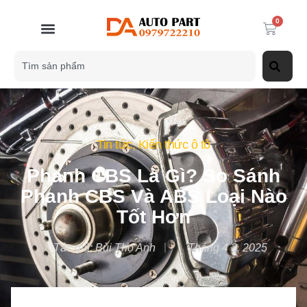
0
Tin tức
,
Kiến thức ô tô
Phanh CBS Là Gì? So Sánh
Phanh CBS Và ABS Loại Nào
Tốt Hơn
Tác giả:
Bùi Thọ Anh
Tháng 4 3, 2025