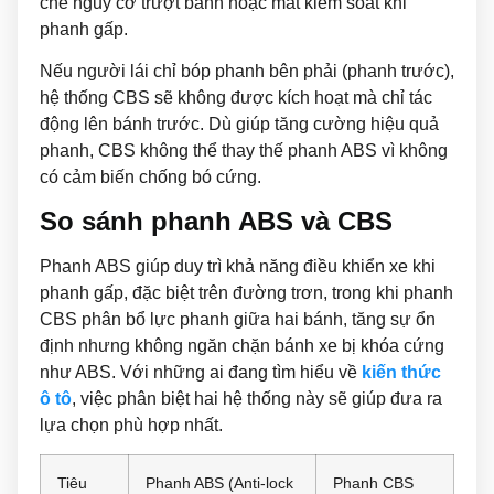
chế nguy cơ trượt bánh hoặc mất kiểm soát khi
phanh gấp.
Nếu người lái chỉ bóp phanh bên phải (phanh trước),
hệ thống CBS sẽ không được kích hoạt mà chỉ tác
động lên bánh trước. Dù giúp tăng cường hiệu quả
phanh, CBS không thể thay thế phanh ABS vì không
có cảm biến chống bó cứng.
So sánh phanh ABS và CBS
Phanh ABS giúp duy trì khả năng điều khiển xe khi
phanh gấp, đặc biệt trên đường trơn, trong khi phanh
CBS phân bổ lực phanh giữa hai bánh, tăng sự ổn
định nhưng không ngăn chặn bánh xe bị khóa cứng
như ABS. Với những ai đang tìm hiểu về
kiến thức
ô tô
, việc phân biệt hai hệ thống này sẽ giúp đưa ra
lựa chọn phù hợp nhất.
Tiêu
Phanh ABS (Anti-lock
Phanh CBS