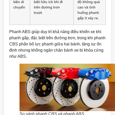
kiện di
biệt hữu ích khi đi
độ không quá
chuyển
trên đường trơn
cao và tình
trượt.
huống phanh
gấp ít xảy ra.
Phanh ABS giúp duy trì khả năng điều khiển xe khi
phanh gấp, đặc biệt trên đường trơn, trong khi phanh
CBS phân bổ lực phanh giữa hai bánh, tăng sự ổn
định nhưng không ngăn chặn bánh xe bị khóa cứng
như ABS.
So sánh phanh CBS và phanh ABS