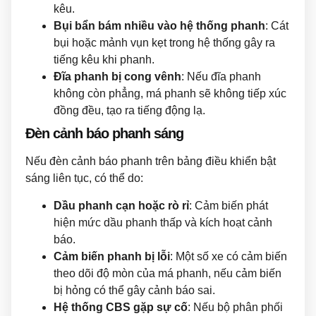
kêu.
Bụi bẩn bám nhiều vào hệ thống phanh
: Cát
bụi hoặc mảnh vụn kẹt trong hệ thống gây ra
tiếng kêu khi phanh.
Đĩa phanh bị cong vênh
: Nếu đĩa phanh
không còn phẳng, má phanh sẽ không tiếp xúc
đồng đều, tạo ra tiếng động lạ.
Đèn cảnh báo phanh sáng
Nếu đèn cảnh báo phanh trên bảng điều khiển bật
sáng liên tục, có thể do:
Dầu phanh cạn hoặc rò rỉ
: Cảm biến phát
hiện mức dầu phanh thấp và kích hoạt cảnh
báo.
Cảm biến phanh bị lỗi
: Một số xe có cảm biến
theo dõi độ mòn của má phanh, nếu cảm biến
bị hỏng có thể gây cảnh báo sai.
Hệ thống CBS gặp sự cố
: Nếu bộ phân phối