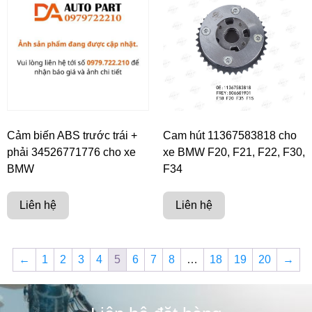
Cảm biến ABS trước trái +
Cam hút 11367583818 cho
phải 34526771776 cho xe
xe BMW F20, F21, F22, F30,
BMW
F34
Liên hệ
Liên hệ
←
1
2
3
4
5
6
7
8
…
18
19
20
→