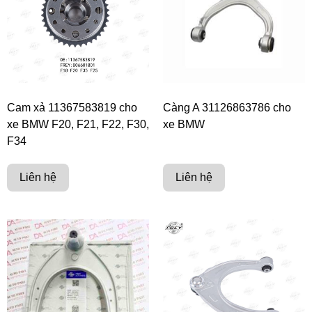
Cam xả 11367583819 cho
Càng A 31126863786 cho
xe BMW F20, F21, F22, F30,
xe BMW
F34
Liên hệ
Liên hệ