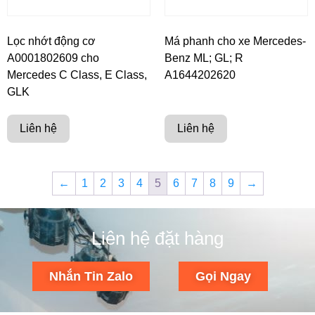
Lọc nhớt động cơ
Má phanh cho xe Mercedes-
A0001802609 cho
Benz ML; GL; R
Mercedes C Class, E Class,
A1644202620
GLK
Liên hệ
Liên hệ
←
1
2
3
4
5
6
7
8
9
→
Liên hệ đặt hàng
Nhắn Tin Zalo
Gọi Ngay