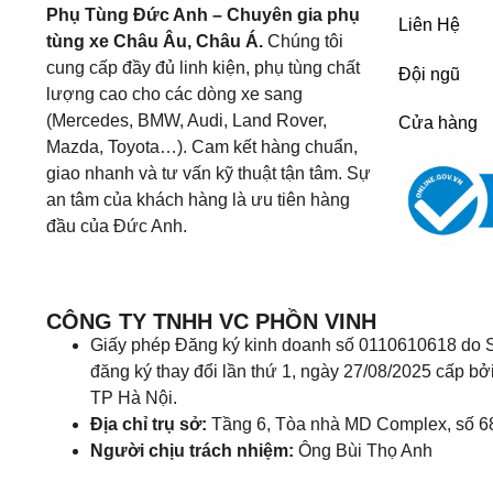
Phụ Tùng Đức Anh – Chuyên gia phụ
Liên Hệ
tùng xe Châu Âu, Châu Á.
Chúng tôi
cung cấp đầy đủ linh kiện, phụ tùng chất
Đội ngũ
lượng cao cho các dòng xe sang
(Mercedes, BMW, Audi, Land Rover,
Cửa hàng
Mazda, Toyota…). Cam kết hàng chuẩn,
giao nhanh và tư vấn kỹ thuật tận tâm. Sự
an tâm của khách hàng là ưu tiên hàng
đầu của Đức Anh.
CÔNG TY TNHH VC PHỒN VINH
Giấy phép Đăng ký kinh doanh số 0110610618 do S
đăng ký thay đổi lần thứ 1, ngày 27/08/2025 cấp bở
TP Hà Nội.
Địa chỉ trụ sở:
Tầng 6, Tòa nhà MD Complex, số 6
Người chịu trách nhiệm:
Ông Bùi Thọ Anh