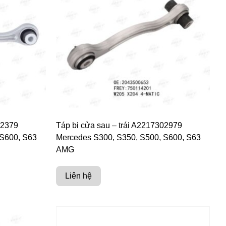
02379
Táp bi cửa sau – trái A2217302979
 S600, S63
Mercedes S300, S350, S500, S600, S63
AMG
Liên hệ