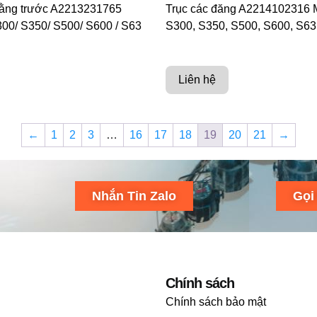
ằng trước A2213231765
Trục các đăng A2214102316 
00/ S350/ S500/ S600 / S63
S300, S350, S500, S600, S
Liên hệ
←
1
2
3
…
16
17
18
19
20
21
→
Nhắn Tin Zalo
Gọi
Chính sách
Chính sách bảo mật