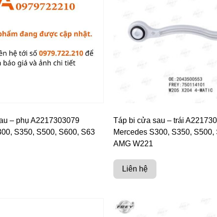
sau – phụ A2217303079
Táp bi cửa sau – trái A22173
00, S350, S500, S600, S63
Mercedes S300, S350, S500,
AMG W221
Liên hệ