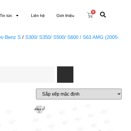
0
Tin tức
Liên hệ
Giới thiệu
s-Benz S
/
S300/ S350/ S500/ S600 / S63 AMG (2005-