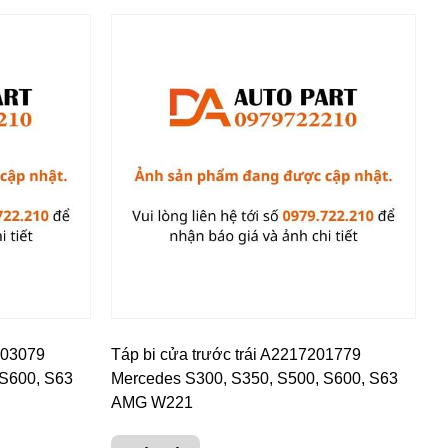
203079
Táp bi cửa trước trái A2217201779
 S600, S63
Mercedes S300, S350, S500, S600, S63
AMG W221