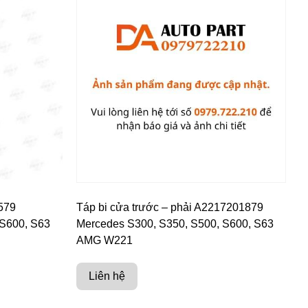
3579
Táp bi cửa trước – phải A2217201879
 S600, S63
Mercedes S300, S350, S500, S600, S63
AMG W221
Liên hệ