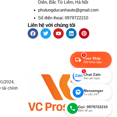
Diễn, Bắc Từ Liêm, Hà Nội
phutungducanhauto@gmail.com
Số điện thoại: 0979722210
Liên hệ với chúng tôi
1
Free Ship
Đặt hàng ngay
1
Chat Zalo
Báo giá ngay
01/2024,
 tài chính
Messenger
Tư vấn 24/7
Gọi: 0979722210
Bấm để gọi