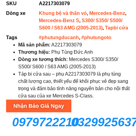
SKU
A2217303079
Dòng xe
Khung bệ và thân vỏ
,
Mercedes-Benz
,
Mercedes-Benz S
,
S300/ S350/ S500/
S600 / S63 AMG (2005-2013)
,
Tapbi cửa
Tags
#phutungducanh
,
#phutungoto
Mã sản phẩm:
A2217303079
Thương hiệu:
Phụ Tùng Đức Anh
Dòng xe tương thích:
Mercedes S300/ S350/
S500/ S600 / S63 AMG (2005-2013)
Táp bi cửa sau – phụ A2217303079 là phụ tùng
chất lượng cao, thiết yếu để khôi phục vẻ đẹp sang
trọng và đảm bảo tính năng nguyên bản cho nội thất
cửa sau của xe Mercedes S-Class.
Nhận Báo Giá Ngay
0979722210
032992563