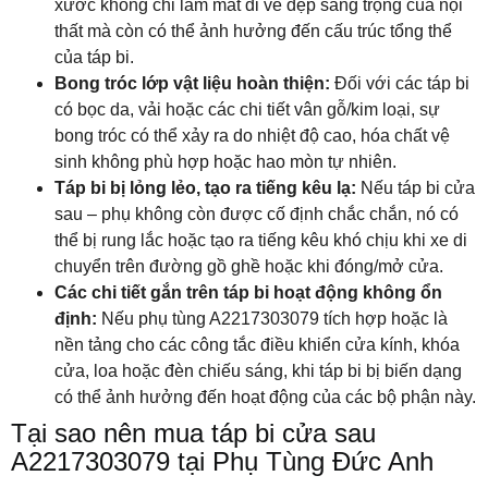
xước không chỉ làm mất đi vẻ đẹp sang trọng của nội
thất mà còn có thể ảnh hưởng đến cấu trúc tổng thể
của táp bi.
Bong tróc lớp vật liệu hoàn thiện:
Đối với các táp bi
có bọc da, vải hoặc các chi tiết vân gỗ/kim loại, sự
bong tróc có thể xảy ra do nhiệt độ cao, hóa chất vệ
sinh không phù hợp hoặc hao mòn tự nhiên.
Táp bi bị lỏng lẻo, tạo ra tiếng kêu lạ:
Nếu táp bi cửa
sau – phụ không còn được cố định chắc chắn, nó có
thể bị rung lắc hoặc tạo ra tiếng kêu khó chịu khi xe di
chuyển trên đường gồ ghề hoặc khi đóng/mở cửa.
Các chi tiết gắn trên táp bi hoạt động không ổn
định:
Nếu phụ tùng A2217303079 tích hợp hoặc là
nền tảng cho các công tắc điều khiển cửa kính, khóa
cửa, loa hoặc đèn chiếu sáng, khi táp bi bị biến dạng
có thể ảnh hưởng đến hoạt động của các bộ phận này.
Tại sao nên mua táp bi cửa sau
A2217303079 tại Phụ Tùng Đức Anh