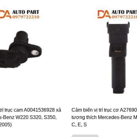
trí trục cam A0041536928 xả
Cảm biến vị trí trục cơ A276
s-Benz W220 S320, S350,
tương thích Mercedes-Benz M
2005)
C, E, S