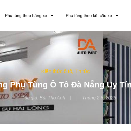
Phụ tùng theo hãng xe
Phụ tùng theo kết cấu xe
Kiến thức ô tô
,
Tin tức
ng Phụ Tùng Ô Tô Đà Nẵng Uy Tín
Tác giả:
Bùi Thọ Anh
Tháng 2 6, 2025