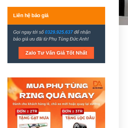
Liên hệ báo giá
Gọi ngay tới số
0329.925.637
để nhận
báo giá ưu đãi từ Phụ Tùng Đức Anh!
Zalo Tư Vấn Giá Tốt Nhất