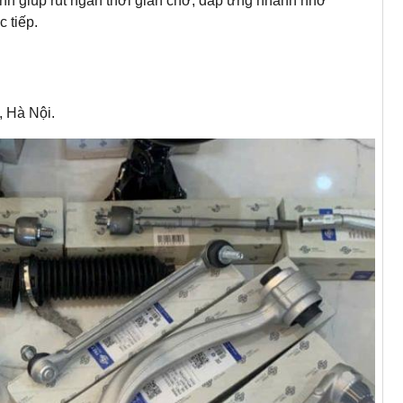
nh giúp rút ngắn thời gian chờ, đáp ứng nhanh nhờ
c tiếp.
 Hà Nội.