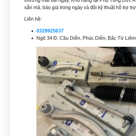
thường mất vài ngày. Kho hàng tại Phụ Tùng Đức A
sẵn mã, báo giá trong ngày và đội kỹ thuật hỗ trợ trự
Liên hệ:
0329925637
Ngõ 34 Đ. Cầu Diễn, Phúc Diễn, Bắc Từ Liêm,