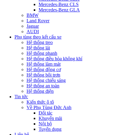
Mercedes-Benz CLS
Mercedes-Benz GLA
BMW
Land Rover
Jaguar
AUDI
Phụ tùng theo kết cấu xe
Hệ thống treo
Hệ thống lái
Hệ thống phanh
Hệ thống điều hòa không khí
Hệ thống làm mát
Hệ thống động cơ
Hệ thống bôi trơn
Hệ thống chiếu sáng
Hệ thống an toàn
Hệ thống điện
Tin tức
Kiến thức ô tô
Về Phụ Tùng Đức Anh
Đối tác
Khuyến mãi
Nội bộ
Tuyển dụng
Liên hệ