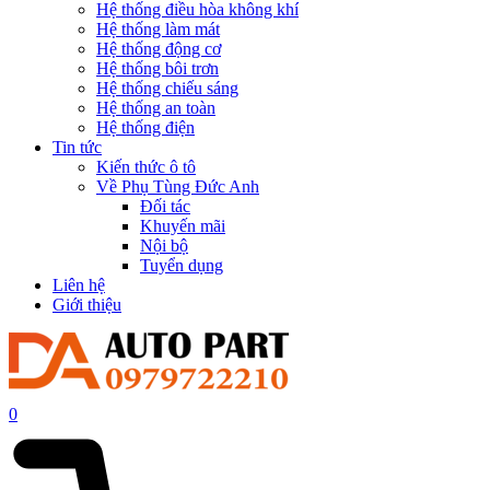
Hệ thống điều hòa không khí
Hệ thống làm mát
Hệ thống động cơ
Hệ thống bôi trơn
Hệ thống chiếu sáng
Hệ thống an toàn
Hệ thống điện
Tin tức
Kiến thức ô tô
Về Phụ Tùng Đức Anh
Đối tác
Khuyến mãi
Nội bộ
Tuyển dụng
Liên hệ
Giới thiệu
0