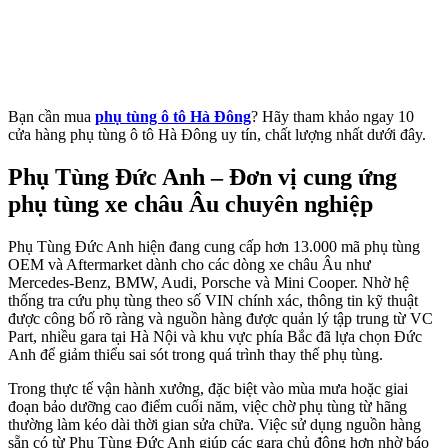
Bạn cần mua
phụ tùng ô tô Hà Đông
? Hãy tham khảo ngay 10
cửa hàng phụ tùng ô tô Hà Đông uy tín, chất lượng nhất dưới đây.
Phụ Tùng Đức Anh – Đơn vị cung ứng
phụ tùng xe châu Âu chuyên nghiệp
Phụ Tùng Đức Anh hiện đang cung cấp hơn 13.000 mã phụ tùng
OEM và Aftermarket dành cho các dòng xe châu Âu như
Mercedes-Benz, BMW, Audi, Porsche và Mini Cooper. Nhờ hệ
thống tra cứu phụ tùng theo số VIN chính xác, thông tin kỹ thuật
được công bố rõ ràng và nguồn hàng được quản lý tập trung từ VC
Part, nhiều gara tại Hà Nội và khu vực phía Bắc đã lựa chọn Đức
Anh để giảm thiểu sai sót trong quá trình thay thế phụ tùng.
Trong thực tế vận hành xưởng, đặc biệt vào mùa mưa hoặc giai
đoạn bảo dưỡng cao điểm cuối năm, việc chờ phụ tùng từ hãng
thường làm kéo dài thời gian sửa chữa. Việc sử dụng nguồn hàng
sẵn có từ Phụ Tùng Đức Anh giúp các gara chủ động hơn nhờ báo