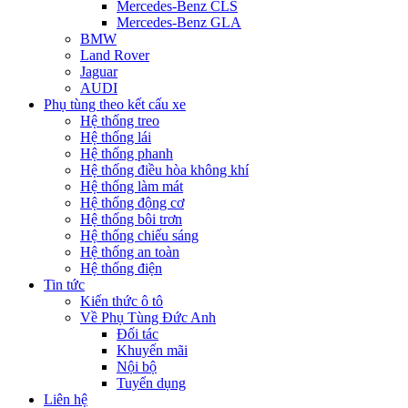
Mercedes-Benz CLS
Mercedes-Benz GLA
BMW
Land Rover
Jaguar
AUDI
Phụ tùng theo kết cấu xe
Hệ thống treo
Hệ thống lái
Hệ thống phanh
Hệ thống điều hòa không khí
Hệ thống làm mát
Hệ thống động cơ
Hệ thống bôi trơn
Hệ thống chiếu sáng
Hệ thống an toàn
Hệ thống điện
Tin tức
Kiến thức ô tô
Về Phụ Tùng Đức Anh
Đối tác
Khuyến mãi
Nội bộ
Tuyển dụng
Liên hệ