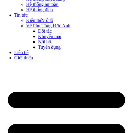
Hệ thống an toàn
Hệ thống điện
Tin tức
Kiến thức ô tô
Về Phụ Tùng Đức Anh
Đối tác
Khuyến mãi
Nội bộ
Tuyển dụng
Liên hệ
Giới thiệu