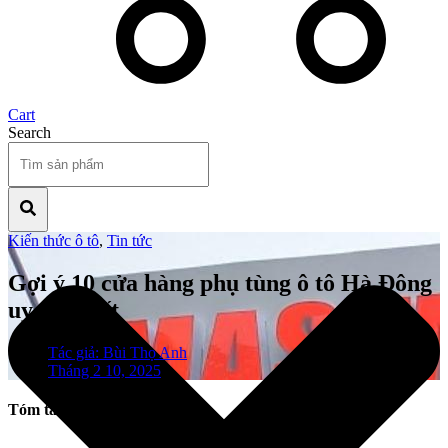
Cart
Search
Kiến thức ô tô
,
Tin tức
Gợi ý 10 cửa hàng phụ tùng ô tô Hà Đông
uy tín nhất
Tác giả:
Bùi Thọ Anh
Tháng 2 10, 2025
Tóm tắt nội dung