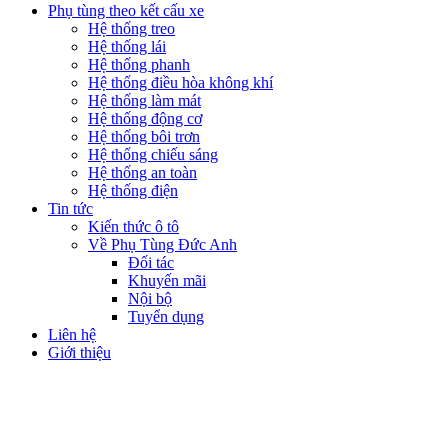
Phụ tùng theo kết cấu xe
Hệ thống treo
Hệ thống lái
Hệ thống phanh
Hệ thống điều hòa không khí
Hệ thống làm mát
Hệ thống động cơ
Hệ thống bôi trơn
Hệ thống chiếu sáng
Hệ thống an toàn
Hệ thống điện
Tin tức
Kiến thức ô tô
Về Phụ Tùng Đức Anh
Đối tác
Khuyến mãi
Nội bộ
Tuyển dụng
Liên hệ
Giới thiệu