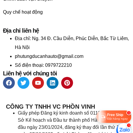
Quy chế hoạt động
Địa chỉ liên hệ
Địa chỉ:
Ng. 34 Đ. Cầu Diễn, Phúc Diễn, Bắc Từ Liêm,
Hà Nội
phutungducanhauto@gmail.com
Số điện thoại: 0979722210
Liên hệ với chúng tôi
CÔNG TY TNHH VC PHỒN VINH
Giấy phép Đăng ký kinh doanh số 0110610618 do
1
Free Ship
Đặt hàng ngay
Sở Kế hoạch và Đầu tư thành phố Hà Nội cấp lần
1
đầu ngày 23/01/2024, đăng ký thay đổi lần thứ 1,