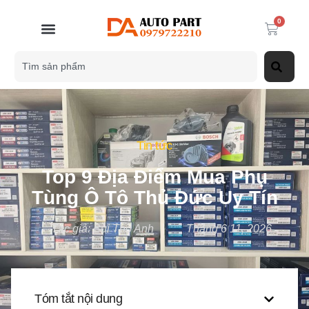
0
Tin tức
Top 9 Địa Điểm Mua Phụ
Tùng Ô Tô Thủ Đức Uy Tín
Tác giả:
Bùi Thọ Anh
Tháng 6 11, 2026
Tóm tắt nội dung