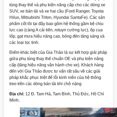
tùng thay thế và phụ kiện nâng cấp cho các dòng xe
SUV, xe bán tải và xe hai cầu (Ford Ranger, Toyota
Hilux, Mitsubishi Triton, Hyundai SantaFe). Các sản
phẩm cốt lõi tại đây bao gồm hệ thống gầm bệ chịu
lực cao (càng A cải tiến, rotuyn cường lực), ốp cua
lốp, gạt mưa hiệu năng cao, bóng đèn tăng sáng và
các loại lọc tinh.
Điểm khác biệt của Gia Thảo là sự kết hợp giải pháp
giữa phụ tùng thay thế chuẩn OE và phụ kiện nâng
cấp (tăng hiệu năng vận hành cho xe). Khách hàng
đến với Gia Thảo được tư vấn rất sâu về các giải
pháp khắc phục triệt để lỗi kinh niên của hệ thống
treo trên các dòng bán tải khi chở nặng
Địa chỉ:
12 Đ. Tam Hà, Tam Bình, Thủ Đức, Hồ Chí
Minh.