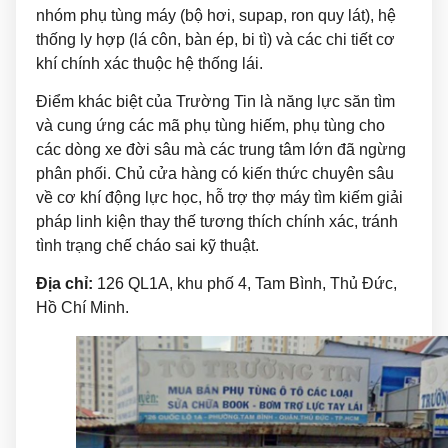
nhóm phụ tùng máy (bộ hơi, supap, ron quy lát), hệ
thống ly hợp (lá côn, bàn ép, bi tì) và các chi tiết cơ
khí chính xác thuộc hệ thống lái.
Điểm khác biệt của Trường Tin là năng lực săn tìm
và cung ứng các mã phụ tùng hiếm, phụ tùng cho
các dòng xe đời sâu mà các trung tâm lớn đã ngừng
phân phối. Chủ cửa hàng có kiến thức chuyên sâu
về cơ khí động lực học, hỗ trợ thợ máy tìm kiếm giải
pháp linh kiện thay thế tương thích chính xác, tránh
tình trạng chế cháo sai kỹ thuật.
Địa chỉ:
126 QL1A, khu phố 4, Tam Bình, Thủ Đức,
Hồ Chí Minh.