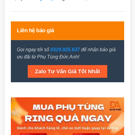
Liên hệ báo giá
Gọi ngay tới số
0329.925.637
để nhận báo giá
ưu đãi từ Phụ Tùng Đức Anh!
Zalo Tư Vấn Giá Tốt Nhất