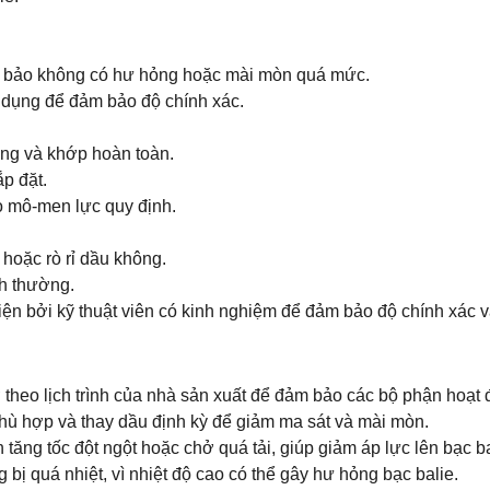
ảm bảo không có hư hỏng hoặc mài mòn quá mức.
 dụng để đảm bảo độ chính xác.
ớng và khớp hoàn toàn.
p đặt.
eo mô-men lực quy định.
hoặc rò rỉ dầu không.
h thường.
ện bởi kỹ thuật viên có kinh nghiệm để đảm bảo độ chính xác v
eo lịch trình của nhà sản xuất để đảm bảo các bộ phận hoạt đ
hù hợp và thay dầu định kỳ để giảm ma sát và mài mòn.
 tăng tốc đột ngột hoặc chở quá tải, giúp giảm áp lực lên bạc ba
ị quá nhiệt, vì nhiệt độ cao có thể gây hư hỏng bạc balie.