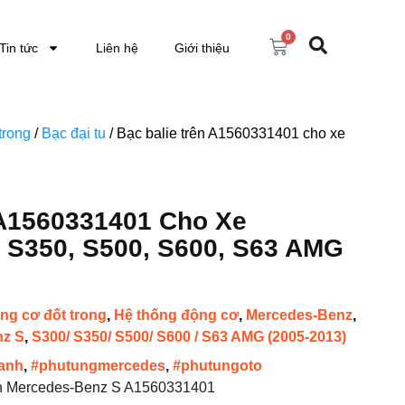
0
Tin tức
Liên hệ
Giới thiệu
trong
/
Bạc đại tu
/ Bạc balie trên A1560331401 cho xe
 A1560331401 Cho Xe
 S350, S500, S600, S63 AMG
ng cơ đốt trong
,
Hệ thống động cơ
,
Mercedes-Benz
,
nz S
,
S300/ S350/ S500/ S600 / S63 AMG (2005-2013)
anh
,
#phutungmercedes
,
#phutungoto
rên Mercedes-Benz S A1560331401