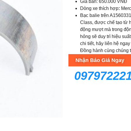
Giá bán: 650.000 VNĐ
Dòng xe thích hợp
:
Merc
Bạc balie trên A156033
Class, được chế tạo từ 
động mượt mà trong động 
hỏng sẽ duy trì hiệu su
chi tiết, hãy liên hệ ng
Đồng hành cùng chúng tô
Nhận Báo Giá Ngay
09797222