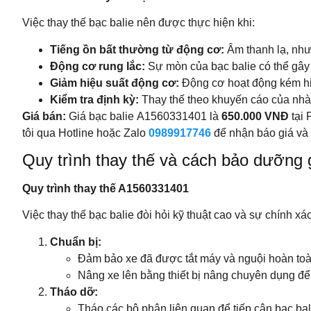
Việc thay thế bạc balie nên được thực hiện khi:
Tiếng ồn bất thường từ động cơ:
Âm thanh lạ, như 
Động cơ rung lắc:
Sự mòn của bạc balie có thể gây r
Giảm hiệu suất động cơ:
Động cơ hoạt động kém hiệ
Kiểm tra định kỳ:
Thay thế theo khuyến cáo của nhà 
Giá bán:
Giá bạc balie A1560331401 là
650.000 VNĐ
tại 
tôi qua Hotline hoặc Zalo
0989917746
để nhận báo giá và 
Quy trình thay thế và cách bảo dưỡng g
Quy trình thay thế A1560331401
Việc thay thế bạc balie đòi hỏi kỹ thuật cao và sự chính x
Chuẩn bị:
Đảm bảo xe đã được tắt máy và nguội hoàn toà
Nâng xe lên bằng thiết bị nâng chuyên dụng để
Tháo dỡ:
Tháo các bộ phận liên quan để tiếp cận bạc bal