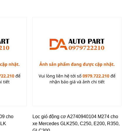
09 cho
Lọc gió động cơ A2740940104 M274 cho
GLK
xe Mercedes GLK250, C250, E200, R350,
GLC300