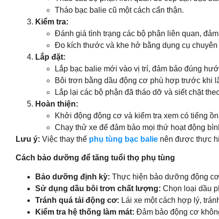
Tháo bạc balie cũ một cách cẩn thận.
Kiểm tra:
Đánh giá tình trạng các bộ phận liên quan, đ
Đo kích thước và khe hở bằng dụng cụ chuyên
Lắp đặt:
Lắp bạc balie mới vào vị trí, đảm bảo đúng hư
Bôi trơn bằng dầu động cơ phù hợp trước khi lắ
Lắp lại các bộ phận đã tháo dỡ và siết chặt th
Hoàn thiện:
Khởi động động cơ và kiểm tra xem có tiếng ồn 
Chạy thử xe để đảm bảo mọi thứ hoạt động bìn
Lưu ý:
Việc thay thế
phụ tùng bạc balie
nên được thực hi
Cách bảo dưỡng để tăng tuổi thọ phụ tùng
Bảo dưỡng định kỳ:
Thực hiện bảo dưỡng động cơ th
Sử dụng dầu bôi trơn chất lượng:
Chọn loại dầu p
Tránh quá tải động cơ:
Lái xe một cách hợp lý, tránh
Kiểm tra hệ thống làm mát:
Đảm bảo động cơ không b