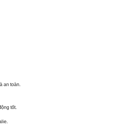
à an toàn.
ộng tốt.
lie.