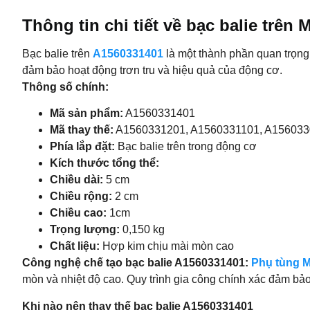
Thông tin chi tiết về bạc balie trê
Bạc balie trên
A1560331401
là một thành phần quan trọng
đảm bảo hoạt động trơn tru và hiệu quả của động cơ.
Thông số chính:
Mã sản phẩm:
A1560331401
Mã thay thế:
A1560331201, A1560331101, A15603
Phía lắp đặt:
Bạc balie trên trong động cơ
Kích thước tổng thể:
Chiều dài:
5 cm
Chiều rộng:
2 cm
Chiều cao:
1cm
Trọng lượng:
0,150 kg
Chất liệu:
Hợp kim chịu mài mòn cao
Công nghệ chế tạo bạc balie A1560331401:
Phụ tùng 
mòn và nhiệt độ cao. Quy trình gia công chính xác đảm bảo
Khi nào nên thay thế bạc balie A1560331401