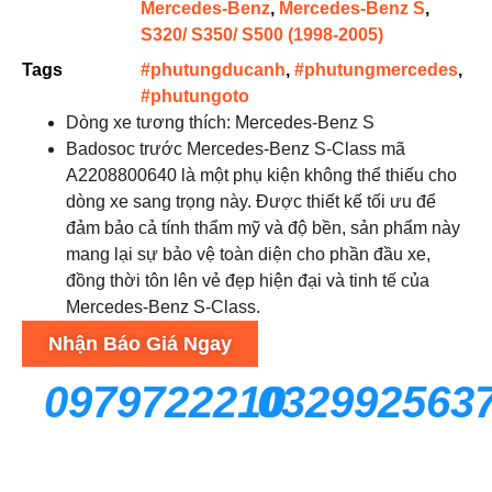
Mercedes-Benz
,
Mercedes-Benz S
,
S320/ S350/ S500 (1998-2005)
Tags
#phutungducanh
,
#phutungmercedes
,
#phutungoto
Dòng xe tương thích: Mercedes-Benz S
Badosoc trước Mercedes-Benz S-Class mã
A2208800640 là một phụ kiện không thể thiếu cho
dòng xe sang trọng này. Được thiết kế tối ưu để
đảm bảo cả tính thẩm mỹ và độ bền, sản phẩm này
mang lại sự bảo vệ toàn diện cho phần đầu xe,
đồng thời tôn lên vẻ đẹp hiện đại và tinh tế của
Mercedes-Benz S-Class.
Nhận Báo Giá Ngay
0979722210
032992563