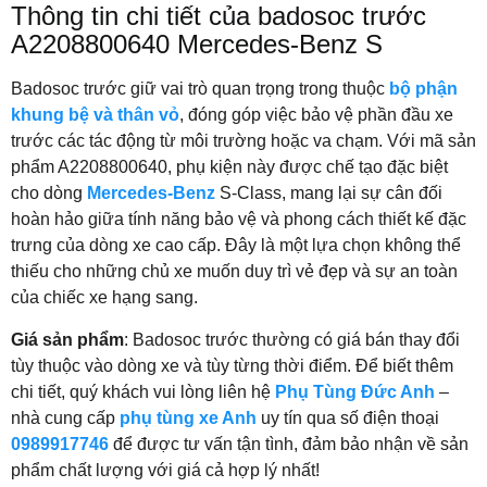
Thông tin chi tiết của badosoc trước
A2208800640 Mercedes-Benz S
Badosoc trước giữ vai trò quan trọng trong thuộc
bộ phận
khung bệ và thân vỏ
, đóng góp việc bảo vệ phần đầu xe
trước các tác động từ môi trường hoặc va chạm. Với mã sản
phẩm A2208800640, phụ kiện này được chế tạo đặc biệt
cho dòng
Mercedes-Benz
S-Class, mang lại sự cân đối
hoàn hảo giữa tính năng bảo vệ và phong cách thiết kế đặc
trưng của dòng xe cao cấp. Đây là một lựa chọn không thể
thiếu cho những chủ xe muốn duy trì vẻ đẹp và sự an toàn
của chiếc xe hạng sang.
Giá sản phẩm
: Badosoc trước thường có giá bán thay đổi
tùy thuộc vào dòng xe và tùy từng thời điểm. Để biết thêm
chi tiết, quý khách vui lòng liên hệ
Phụ Tùng Đức Anh
–
nhà cung cấp
phụ tùng xe Anh
uy tín qua số điện thoại
0989917746
để được tư vấn tận tình, đảm bảo nhận về sản
phẩm chất lượng với giá cả hợp lý nhất!