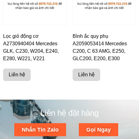
Lọc gió động cơ
Bình ắc quy phụ
A2730940404 Mercedes
A2059053414 Mercedes
GLK, C230, W204, E240,
C200, C 63 AMG, E250,
E280, W221, V221
GLC200, E200, E300
Liên hệ
Liên hệ
Liên hệ đặt hàng
Nhắn Tin Zalo
Gọi Ngay