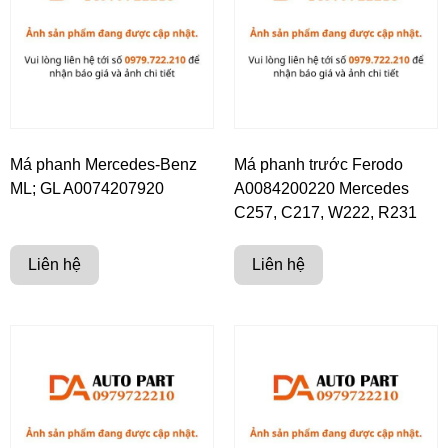
Má phanh Mercedes-Benz
Má phanh trước Ferodo
ML; GL A0074207920
A0084200220 Mercedes
C257, C217, W222, R231
Liên hệ
Liên hệ