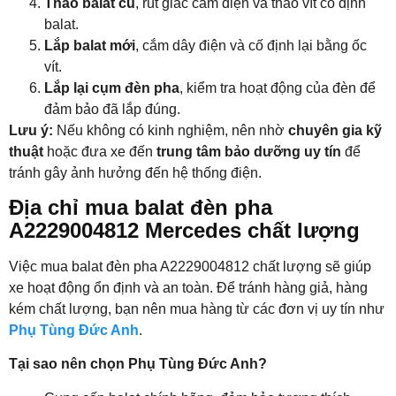
Tháo balat cũ
, rút giắc cắm điện và tháo vít cố định
balat.
Lắp balat mới
, cắm dây điện và cố định lại bằng ốc
vít.
Lắp lại cụm đèn pha
, kiểm tra hoạt động của đèn để
đảm bảo đã lắp đúng.
Lưu ý:
Nếu không có kinh nghiệm, nên nhờ
chuyên gia kỹ
thuật
hoặc đưa xe đến
trung tâm bảo dưỡng uy tín
để
tránh gây ảnh hưởng đến hệ thống điện.
Địa chỉ mua balat đèn pha
A2229004812 Mercedes chất lượng
Việc mua balat đèn pha A2229004812 chất lượng sẽ giúp
xe hoạt động ổn định và an toàn. Để tránh hàng giả, hàng
kém chất lượng, bạn nên mua hàng từ các đơn vị uy tín như
Phụ Tùng Đức Anh
.
Tại sao nên chọn Phụ Tùng Đức Anh?