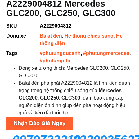
A2229004812 Mercedes
GLC200, GLC250, GLC300
SKU
A2229004812
Dòng xe
Balat đèn
,
Hệ thống chiếu sáng
,
Hệ
thống điện
Tags
#phutungducanh
,
#phutungmercedes
,
#phutungoto
Dòng xe tương thích: Mercedes GLC200, GLC250,
GLC300
Balat đèn pha phải A2229004812 là linh kiện quan
trọng trong hệ thống chiếu sáng của
Mercedes
GLC200, GLC250, GLC300
, đảm bảo cung cấp
nguồn điện ổn định giúp đèn pha hoạt động hiệu
quả và kéo dài tuổi thọ.
Nhận Báo Giá Ngay