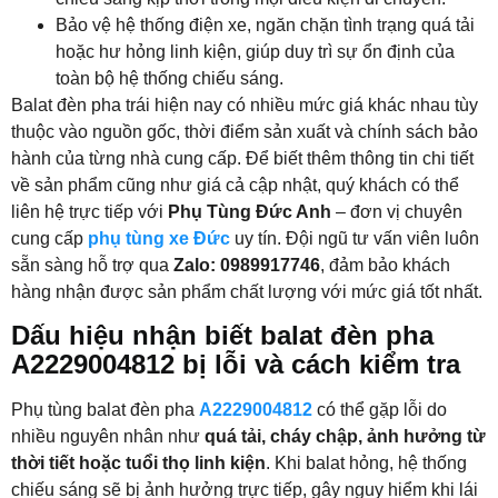
Bảo vệ hệ thống điện xe, ngăn chặn tình trạng quá tải
hoặc hư hỏng linh kiện, giúp duy trì sự ổn định của
toàn bộ hệ thống chiếu sáng.
Balat đèn pha trái hiện nay có nhiều mức giá khác nhau tùy
thuộc vào nguồn gốc, thời điểm sản xuất và chính sách bảo
hành của từng nhà cung cấp. Để biết thêm thông tin chi tiết
về sản phẩm cũng như giá cả cập nhật, quý khách có thể
liên hệ trực tiếp với
Phụ Tùng Đức Anh
– đơn vị chuyên
cung cấp
phụ tùng xe Đức
uy tín. Đội ngũ tư vấn viên luôn
sẵn sàng hỗ trợ qua
Zalo: 0989917746
, đảm bảo khách
hàng nhận được sản phẩm chất lượng với mức giá tốt nhất.
Dấu hiệu nhận biết balat đèn pha
A2229004812 bị lỗi và cách kiểm tra
Phụ tùng balat đèn pha
A2229004812
có thể gặp lỗi do
nhiều nguyên nhân như
quá tải, cháy chập, ảnh hưởng từ
thời tiết hoặc tuổi thọ linh kiện
. Khi balat hỏng, hệ thống
chiếu sáng sẽ bị ảnh hưởng trực tiếp, gây nguy hiểm khi lái