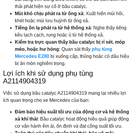
thải phát hiện sự cố ở bầu catalyc.
Mùi khó chịu phát ra từ ống xả
: Xuất hiện mùi hôi,
khét hoặc mùi lưu huỳnh từ ống xả.
Tiếng ồn lạ phát ra từ hệ thống xả
: Nghe thấy tiếng
kêu lạch cạch, rung hoặc ù từ hệ thống xả.
Kiểm tra trực quan thấy bầu catalyc bị rỉ sét, móp
méo, hoặc hư hỏng
: Quan sát thấy
phụ tùng
Mercedes E280
bị xuống cấp, thủng hoặc có dấu hiệu
bị ăn mòn nghiêm trọng.
Lợi ích khi sử dụng phụ tùng
A2114904319
Việc sử dụng bầu catalyc A2114904319 mang lại nhiều lợi
ích quan trọng cho xe Mercedes của bạn:
Đảm bảo hiệu suất tối ưu của động cơ và hệ thống
xả khí thải
: Bầu catalyc hoạt động hiệu quả giúp động
cơ vận hành êm ái, ổn định và đạt công suất tối ưu.