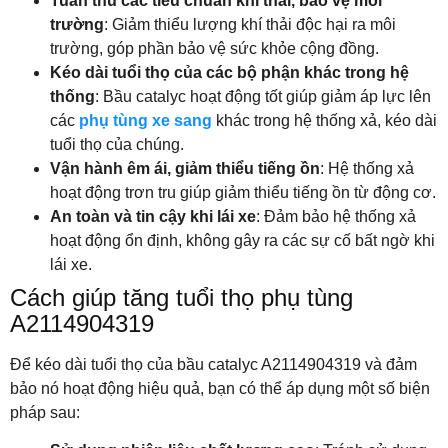
Tuân thủ các tiêu chuẩn khí thải, bảo vệ môi
trường
: Giảm thiểu lượng khí thải độc hại ra môi
trường, góp phần bảo vệ sức khỏe cộng đồng.
Kéo dài tuổi thọ của các bộ phận khác trong hệ
thống
: Bầu catalyc hoạt động tốt giúp giảm áp lực lên
các
phụ tùng xe sang
khác trong hệ thống xả, kéo dài
tuổi thọ của chúng.
Vận hành êm ái, giảm thiểu tiếng ồn
: Hệ thống xả
hoạt động trơn tru giúp giảm thiểu tiếng ồn từ động cơ.
An toàn và tin cậy khi lái xe
: Đảm bảo hệ thống xả
hoạt động ổn định, không gây ra các sự cố bất ngờ khi
lái xe.
Cách giúp tăng tuổi thọ phụ tùng
A2114904319
Để kéo dài tuổi thọ của bầu catalyc A2114904319 và đảm
bảo nó hoạt động hiệu quả, bạn có thể áp dụng một số biện
pháp sau: