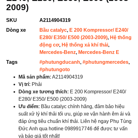
2009)
SKU
A2114904319
Dòng xe
Bầu catalyc
,
E 200 Kompressor/ E240/
E280/ E350/ E500 (2003-2009)
,
Hệ thống
động cơ
,
Hệ thống xả khí thải
,
Mercedes-Benz
,
Mercedes-Benz E
Tags
#phutungducanh
,
#phutungmercedes
,
#phutungoto
Mã sản phẩm:
A2114904319
Vị trí:
Phải
Dòng xe tương thích:
E 200 Kompressor/ E240/
E280/ E350/ E500 (2003-2009)
Ưu điểm:
Bầu catalyc chính hãng, đảm bảo hiệu
suất xử lý khí thải tối ưu, giúp xe vận hành êm ái và
đáp ứng tiêu chuẩn khí thải. Liên hệ ngay Phụ Tùng
Đức Anh qua hotline 0989917746 để được tư vấn
và báo giá tốt nhất!