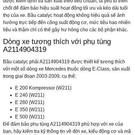
được kiểm định và sản xuất theo tiêu chuẩn, là yếu tố then
chốt để đảm bảo hiệu suất hoạt động tối ưu và kéo dài tuổi
thọ của xe. Bầu catalyc hoạt động không hiệu quả sẽ ảnh
hưởng trực tiếp đến công suất động cơ, mức tiêu hao nhiên
liệu và thậm chí có thể gây hư hỏng cho các bộ phận khác.
Dòng xe tương thích với phụ tùng
A2114904319
Bầu catalyc phải A2114904319 được thiết kế tương thích
với một số dòng xe Mercedes thuộc dòng E-Class, sản xuất
trong giai đoạn 2003-2009, cụ thể:
E 200 Kompressor (W211)
E 240 (W211)
E 280 (W211)
E 350 (W211)
E 500 (W211)
Để đảm bảo phụ tùng A2114904319 phù hợp với xe của
bạn, hãy kiểm tra kỹ thông tin về đời xe, kiểu động cơ và mã