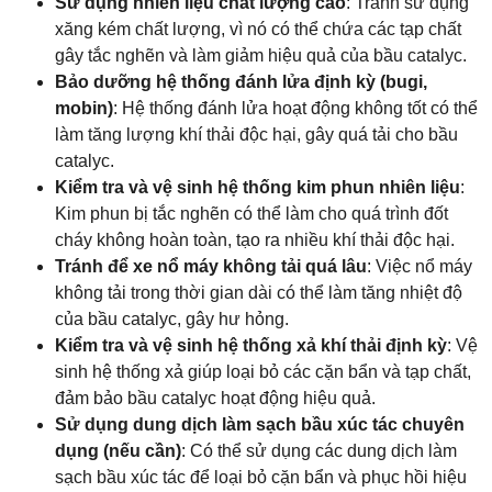
Sử dụng nhiên liệu chất lượng cao
: Tránh sử dụng
xăng kém chất lượng, vì nó có thể chứa các tạp chất
gây tắc nghẽn và làm giảm hiệu quả của bầu catalyc.
Bảo dưỡng hệ thống đánh lửa định kỳ (bugi,
mobin)
: Hệ thống đánh lửa hoạt động không tốt có thể
làm tăng lượng khí thải độc hại, gây quá tải cho bầu
catalyc.
Kiểm tra và vệ sinh hệ thống kim phun nhiên liệu
:
Kim phun bị tắc nghẽn có thể làm cho quá trình đốt
cháy không hoàn toàn, tạo ra nhiều khí thải độc hại.
Tránh để xe nổ máy không tải quá lâu
: Việc nổ máy
không tải trong thời gian dài có thể làm tăng nhiệt độ
của bầu catalyc, gây hư hỏng.
Kiểm tra và vệ sinh hệ thống xả khí thải định kỳ
: Vệ
sinh hệ thống xả giúp loại bỏ các cặn bẩn và tạp chất,
đảm bảo bầu catalyc hoạt động hiệu quả.
Sử dụng dung dịch làm sạch bầu xúc tác chuyên
dụng (nếu cần)
: Có thể sử dụng các dung dịch làm
sạch bầu xúc tác để loại bỏ cặn bẩn và phục hồi hiệu