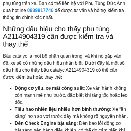
phụ tùng trên xe. Bạn có thể liên hệ với Phụ Tùng Đức Anh
qua hotline
0989917746
để được tư vấn và hỗ trợ kiểm tra
thông tin chính xác nhất.
Những dấu hiệu cho thấy phụ tùng
A2114904319 cần được kiểm tra và
thay thế
Bầu catalyc là một bộ phận quan trọng, và khi nó gặp vấn
đề, xe sẽ có những dấu hiệu nhận biết. Dưới đây là một số
dấu hiệu cho thấy bầu catalyc A2114904319 có thể cần
được kiểm tra hoặc thay thế:
Động cơ yếu, xe mất công suất
: Xe vận hành không
còn mạnh mẽ như trước, đặc biệt khi tăng tốc hoặc leo
dốc.
Tiêu hao nhiên liệu nhiều hơn bình thường
: Xe “ăn
xăng” hơn so với trước đây mà không rõ nguyên nhân.
Đèn Check Engine bật sáng
: Đèn báo lỗi động cơ
bật sáng trên bảng điều khiển, có thể do cảm biến khí