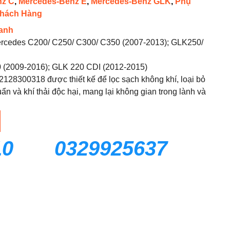
nz C
,
Mercedes-Benz E
,
Mercedes-Benz GLK
,
Phụ
Khách Hàng
anh
ercedes C200/ C250/ C300/ C350 (2007-2013); GLK250/
 (2009-2016); GLK 220 CDI (2012-2015)
A2128300318 được thiết kế để lọc sạch không khí, loại bỏ
uẩn và khí thải độc hại, mang lại không gian trong lành và
10
0329925637