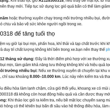
 dạng:
Khi tháo lọc gió
A2128300318
, nếu thấy bề mặt lọc từ m
hì nên thay mới. Tiếp tục sử dụng lọc gió quá bẩn có thể làm g
 năm
hoặc thường xuyên chạy trong môi trường nhiều bụi, đườn
ó chịu và bảo vệ sức khỏe người ngồi trong xe.
0318 để tăng tuổi thọ
ệm vụ giữ lại bụi mịn, phấn hoa, khí thải và tạp chất trước khi 
và duy trì chất lượng không khí bên trong xe.bạn nên thay thế
ph
 12 tháng sử dụng:
Đây là thời điểm phù hợp với xe thường x
ều bụi mịn, làm giảm khả năng lưu thông không khí và hiệu quả lọ
i trường nhiều bụi:
Nếu xe thường xuyên di chuyển tại khu v
n, chỉ sau khoảng
8.000–10.000 km
. Lúc này nên kiểm tra và th
 điều hòa làm lạnh chậm, cửa gió thổi yếu, khoang xe có mùi ẩ
128300318 đã không còn hoạt động hiệu quả và cần được thay mớ
ỏng:
Khi tháo lọc gió ra kiểm tra, nếu bề mặt lọc chuyển sang mà
gió hỏng có thể khiến bụi bẩn đi sâu vào hệ thống điều hòa, là