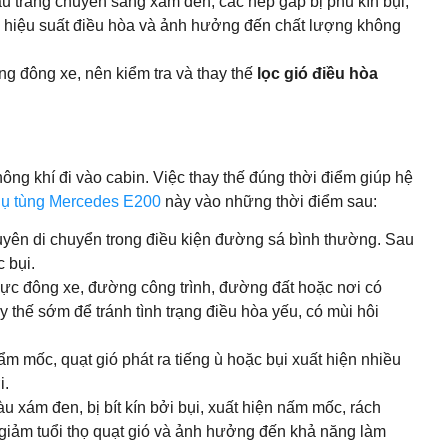
àu trắng chuyển sang xám đen, các nếp gấp bị phủ kín bụi,
iảm hiệu suất điều hòa và ảnh hưởng đến chất lượng không
g đông xe, nên kiểm tra và thay thế
lọc gió điều hòa
không khí đi vào cabin. Việc thay thế đúng thời điểm giúp hệ
ụ tùng Mercedes E200
này vào những thời điểm sau:
uyên di chuyển trong điều kiện đường sá bình thường. Sau
c bụi.
ực đông xe, đường công trình, đường đất hoặc nơi có
ay thế sớm để tránh tình trạng điều hòa yếu, có mùi hôi
m mốc, quạt gió phát ra tiếng ù hoặc bụi xuất hiện nhiều
i.
u xám đen, bị bít kín bởi bụi, xuất hiện nấm mốc, rách
m giảm tuổi thọ quạt gió và ảnh hưởng đến khả năng làm