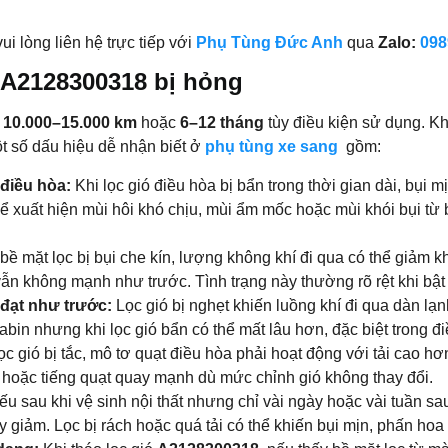
ui lòng liên hệ trực tiếp với
Phụ Tùng Đức Anh
qua
Zalo:
098
a A2128300318 bị hỏng
g
10.000–15.000 km
hoặc
6–12 tháng
tùy điều kiện sử dụng. Kh
t số dấu hiệu dễ nhận biết ở
phụ tùng xe sang
gồm:
 điều hòa:
Khi lọc gió điều hòa bị bẩn trong thời gian dài, bụi mị
hể xuất hiện mùi hôi khó chịu, mùi ẩm mốc hoặc mùi khói bụi từ 
bề mặt lọc bị bụi che kín, lượng không khí đi qua có thể giảm 
ẫn không mạnh như trước. Tình trạng này thường rõ rệt khi bật 
 đạt như trước:
Lọc gió bị nghẹt khiến luồng khí đi qua dàn lạn
in nhưng khi lọc gió bẩn có thể mất lâu hơn, đặc biệt trong điề
ọc gió bị tắc, mô tơ quạt điều hòa phải hoạt động với tải cao h
rít hoặc tiếng quạt quay mạnh dù mức chỉnh gió không thay đổi.
u sau khi vệ sinh nội thất nhưng chỉ vài ngày hoặc vài tuần sa
y giảm. Lọc bị rách hoặc quá tải có thể khiến bụi mịn, phấn hoa v