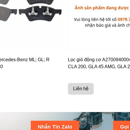
rcedes-Benz ML; GL; R
Lọc gió động cơ A270094000
20
CLA 200, GLA 45 AMG, GLA 
Liên hệ
Nhắn Tin Zalo
Gọi