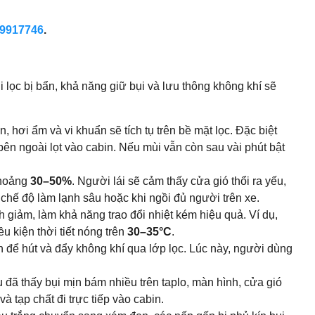
9917746
.
i lọc bị bẩn, khả năng giữ bụi và lưu thông không khí sẽ
n, hơi ẩm và vi khuẩn sẽ tích tụ trên bề mặt lọc. Đặc biệt
bên ngoài lọt vào cabin. Nếu mùi vẫn còn sau vài phút bật
khoảng
30–50%
. Người lái sẽ cảm thấy cửa gió thổi ra yếu,
chế độ làm lạnh sâu hoặc khi ngồi đủ người trên xe.
h giảm, làm khả năng trao đổi nhiệt kém hiệu quả. Ví dụ,
u kiện thời tiết nóng trên
30–35°C
.
ơn để hút và đẩy không khí qua lớp lọc. Lúc này, người dùng
u đã thấy bụi mịn bám nhiều trên taplo, màn hình, cửa gió
à tạp chất đi trực tiếp vào cabin.