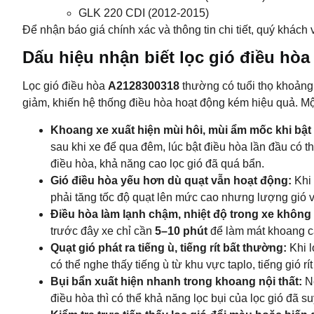
GLK 220 CDI (2012-2015)
Để nhận báo giá chính xác và thông tin chi tiết, quý khách v
Dấu hiệu nhận biết lọc gió điều hò
Lọc gió điều hòa
A2128300318
thường có tuổi thọ khoản
giảm, khiến hệ thống điều hòa hoạt động kém hiệu quả. Mộ
Khoang xe xuất hiện mùi hôi, mùi ẩm mốc khi bật
sau khi xe để qua đêm, lúc bật điều hòa lần đầu có t
điều hòa, khả năng cao lọc gió đã quá bẩn.
Gió điều hòa yếu hơn dù quạt vẫn hoạt động:
Khi 
phải tăng tốc độ quạt lên mức cao nhưng lượng gió v
Điều hòa làm lạnh chậm, nhiệt độ trong xe không
trước đây xe chỉ cần
5–10 phút
để làm mát khoang cab
Quạt gió phát ra tiếng ù, tiếng rít bất thường:
Khi l
có thể nghe thấy tiếng ù từ khu vực taplo, tiếng gió 
Bụi bẩn xuất hiện nhanh trong khoang nội thất:
Nế
điều hòa thì có thể khả năng lọc bụi của lọc gió đã su