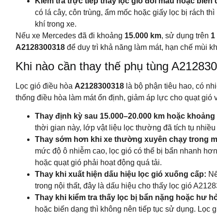
Kiểm tra trực tiếp thấy lọc gió đổi màu hoặc biến
có lá cây, côn trùng, ẩm mốc hoặc giấy lọc bị rách t
khí trong xe.
Nếu xe Mercedes đã đi khoảng
15.000 km
, sử dụng trên
1
A2128300318
để duy trì khả năng làm mát, hạn chế mùi kh
Khi nào cần thay thế phụ tùng A212830
Lọc gió điều hòa
A2128300318
là bộ phận tiêu hao, có nhi
thống điều hòa làm mát ổn định, giảm áp lực cho quạt gió 
Thay định kỳ sau 15.000–20.000 km hoặc khoảng
thời gian này, lớp vật liệu lọc thường đã tích tụ nhi
Thay sớm hơn khi xe thường xuyên chạy trong mô
mức độ ô nhiễm cao, lọc gió có thể bị bẩn nhanh hơ
hoặc quạt gió phải hoạt động quá tải.
Thay khi xuất hiện dấu hiệu lọc gió xuống cấp:
Nếu
trong nội thất, đây là dấu hiệu cho thấy lọc gió A2
Thay khi kiểm tra thấy lọc bị bẩn nặng hoặc hư h
hoặc biến dạng thì không nên tiếp tục sử dụng. Lọc 