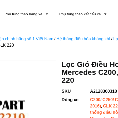
Phụ tùng theo hãng xe
Phụ tùng theo kết cấu xe
kiện chính hãng số 1 Việt Nam
/
Hệ thống điều hòa không khí
/
Lọ
GLK 220
Lọc Gió Điều H
Mercedes C200,
220
SKU
A2128300318
Dòng xe
C200/ C250/ C
2016)
,
GLK 22
thống điều hò