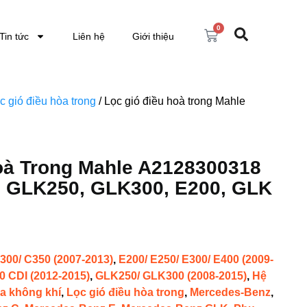
0
Tin tức
Liên hệ
Giới thiệu
c gió điều hòa trong
/ Lọc gió điều hoà trong Mahle
oà Trong Mahle A2128300318
 GLK250, GLK300, E200, GLK
300/ C350 (2007-2013)
,
E200/ E250/ E300/ E400 (2009-
0 CDI (2012-2015)
,
GLK250/ GLK300 (2008-2015)
,
Hệ
a không khí
,
Lọc gió điều hòa trong
,
Mercedes-Benz
,