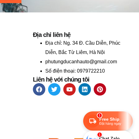
Địa chỉ liên hệ
Địa chỉ:
Ng. 34 Đ. Cầu Diễn, Phúc
Diễn, Bắc Từ Liêm, Hà Nội
phutungducanhauto@gmail.com
Số điện thoại: 0979722210
Liên hệ với chúng tôi
1
Free Ship
Đặt hàng ngay
1
Chat Zalo