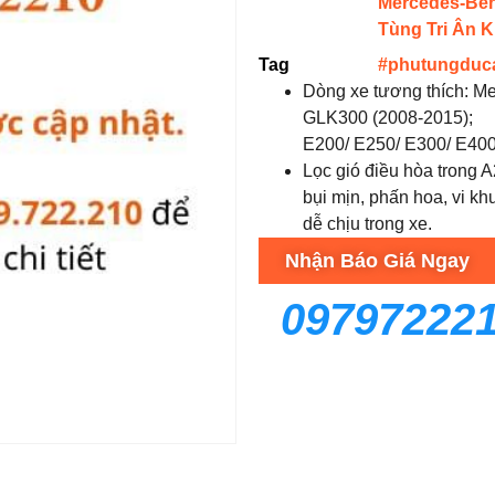
Mercedes-Be
Tùng Tri Ân 
Tag
#phutungduc
Dòng xe tương thích: M
GLK300 (2008-2015);
E200/ E250/ E300/ E400
Lọc gió điều hòa trong 
bụi mịn, phấn hoa, vi kh
dễ chịu trong xe.
Nhận Báo Giá Ngay
09797222