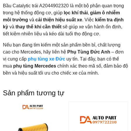
Bầu Catalytic trái A2044902320 là một bộ phận quan trọng
trong hệ thống động cơ, giúp
lọc khí thải
,
giảm ô nhiễm
môi trường
và
cải thiện hiệu suất xe
. Việc
kiểm tra định
kỳ
và
thay thế khi cần thiết
sẽ giúp xe vận hành ổn định,
tiết kiệm nhiên liệu và kéo dài tuổi thọ động cơ.
Nếu bạn đang tìm kiếm một sản phẩm bền bỉ, chất lượng
cao cho Mercedes, hãy liên hệ
Phụ Tùng Đức Anh
– đơn
vị cung cấp
phụ tùng xe Đức
uy tín. Tại đây, bạn có thể
mua
phụ tùng Mercedes
chính xác theo mã số, đảm bảo độ
bền và hiệu suất tối ưu cho chiếc xe của mình.
Sản phẩm tương tự