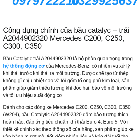
0979722210
032992563
Công dụng chính của bầu catalyc – trái
A2044902320 Mercedes C200, C250,
C300, C350
Bầu Catalytic trái A2044902320 là bộ phận quan trọng trong
hệ thống động cơ
của Mercedes-Benz, có nhiệm vụ xử lý
khí thải trước khi thải ra môi trường. Được chế tạo từ thép
không gỉ chịu nhiệt cao và lõi gốm tổ ong phủ kim loại, sản
phẩm giúp giảm thiểu lượng khí độc hại, bảo vệ môi trường
và tối ưu hiệu suất động cơ.
Dành cho các dòng xe Mercedes C200, C250, C300, C350
(W204), bầu Catalytic A2044902320 đảm bảo tương thích
hoàn hảo, đáp ứng tiêu chuẩn khí thải Euro 4, Euro 5. Với
thiết kế chính xác theo thông số của hãng, sản phẩm giúp xe
vận hành mượt mà, tiết kiệm nhiên liệu và kéo dài tuổi thọ