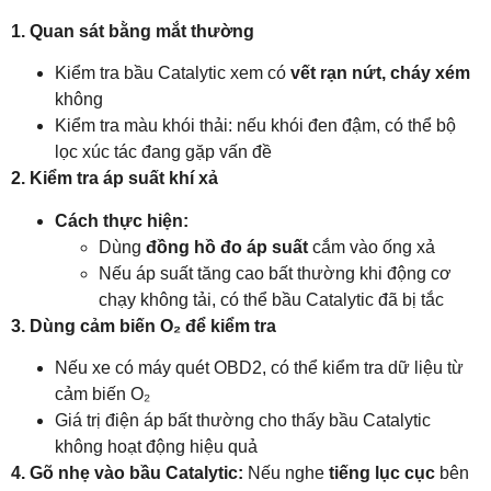
1. Quan sát bằng mắt thường
Kiểm tra bầu Catalytic xem có
vết rạn nứt, cháy xém
không
Kiểm tra màu khói thải: nếu khói đen đậm, có thể bộ
lọc xúc tác đang gặp vấn đề
2. Kiểm tra áp suất khí xả
Cách thực hiện:
Dùng
đồng hồ đo áp suất
cắm vào ống xả
Nếu áp suất tăng cao bất thường khi động cơ
chạy không tải, có thể bầu Catalytic đã bị tắc
3. Dùng cảm biến O₂ để kiểm tra
Nếu xe có máy quét OBD2, có thể kiểm tra dữ liệu từ
cảm biến O₂
Giá trị điện áp bất thường cho thấy bầu Catalytic
không hoạt động hiệu quả
4. Gõ nhẹ vào bầu Catalytic:
Nếu nghe
tiếng lục cục
bên