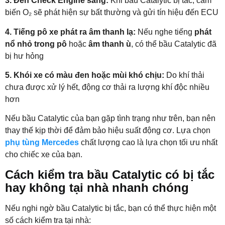
3. Đèn Check Engine sáng:
Khi bầu Catalytic bị tắc, cảm
biến O₂ sẽ phát hiện sự bất thường và gửi tín hiệu đến ECU
4. Tiếng pô xe phát ra âm thanh lạ:
Nếu nghe tiếng
phát
nổ nhỏ trong pô
hoặc
âm thanh ù
, có thể bầu Catalytic đã
bị hư hỏng
5. Khói xe có màu đen hoặc mùi khó chịu:
Do khí thải
chưa được xử lý hết, động cơ thải ra lượng khí độc nhiều
hơn
Nếu bầu Catalytic của bạn gặp tình trạng như trên, bạn nên
thay thế kịp thời để đảm bảo hiệu suất động cơ. Lựa chọn
phụ tùng Mercedes
chất lượng cao là lựa chọn tối ưu nhất
cho chiếc xe của bạn.
Cách kiểm tra bầu Catalytic có bị tắc
hay không tại nhà nhanh chóng
Nếu nghi ngờ bầu Catalytic bị tắc, bạn có thể thực hiện một
số cách kiểm tra tại nhà: