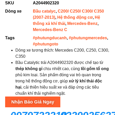
SKU
A2044902320
Dòng xe
Bầu catalyc
,
C200/ C250/ C300/ C350
(2007-2013)
,
Hệ thống động cơ
,
Hệ
thống xả khí thải
,
Mercedes-Benz
,
Mercedes-Benz C
Tags
#phutungducanh
,
#phutungmercedes
,
#phutungoto
Dòng xe tương thích: Mercedes C200, C250, C300,
C350
Bầu Catalytic trái A2044902320 được chế tạo từ
thép không gỉ
chịu nhiệt cao, cùng
lõi gốm tổ ong
phủ kim loại. Sản phẩm đóng vai trò quan trọng
trong hệ thống động cơ, giúp
xử lý khí thải độc
hại
, cải thiện hiệu suất xe và đáp ứng các tiêu
chuẩn khí thải nghiêm ngặt.
Nhận Báo Giá Ngay