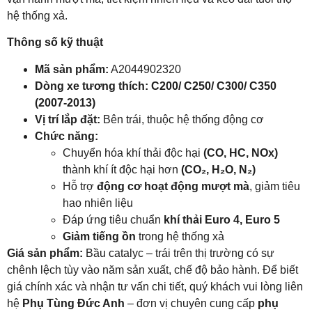
hệ thống xả.
Thông số kỹ thuật
Mã sản phẩm:
A2044902320
Dòng xe tương thích: C200/ C250/ C300/ C350
(2007-2013)
Vị trí lắp đặt:
Bên trái, thuộc hệ thống động cơ
Chức năng:
Chuyển hóa khí thải độc hại
(CO, HC, NOx)
thành khí ít độc hại hơn
(CO₂, H₂O, N₂)
Hỗ trợ
động cơ hoạt động mượt mà
, giảm tiêu
hao nhiên liệu
Đáp ứng tiêu chuẩn
khí thải Euro 4, Euro 5
Giảm tiếng ồn
trong hệ thống xả
Giá sản phẩm:
Bầu catalyc – trái trên thị trường có sự
chênh lệch tùy vào năm sản xuất, chế độ bảo hành. Để biết
giá chính xác và nhận tư vấn chi tiết, quý khách vui lòng liên
hệ
Phụ Tùng Đức Anh
– đơn vị chuyên cung cấp
phụ