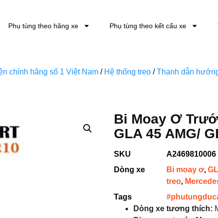
Phụ tùng theo hãng xe
Phụ tùng theo kết cấu xe
kiện chính hãng số 1 Việt Nam
/
Hệ thống treo
/
Thanh dẫn hướn
Bi Moay Ơ Trư
GLA 45 AMG/ GL
SKU
A2469810006
Dòng xe
Bi moay ơ
,
GL
treo
,
Mercede
Tags
#phutungduc
Dòng xe tương thích
:
M