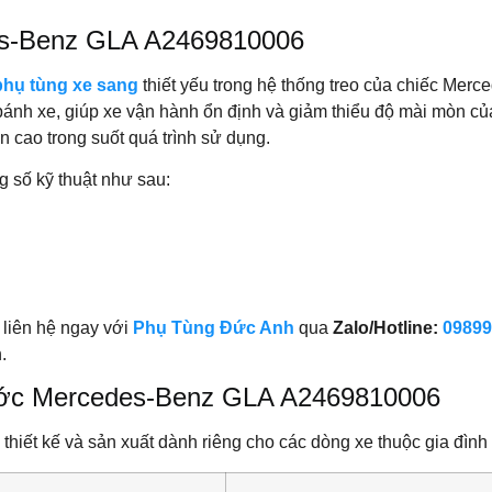
des-Benz GLA A2469810006
phụ tùng xe sang
thiết yếu trong hệ thống treo của chiếc Merc
ủa bánh xe, giúp xe vận hành ổn định và giảm thiểu độ mài mòn
n cao trong suốt quá trình sử dụng.
g số kỹ thuật như sau:
 liên hệ ngay với
Phụ Tùng Đức Anh
qua
Zalo/Hotline:
09899
.
rước Mercedes-Benz GLA A2469810006
thiết kế và sản xuất dành riêng cho các dòng xe thuộc gia đì