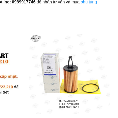
otline: 0989917746
để nhận tư vấn và mua
phụ tùng