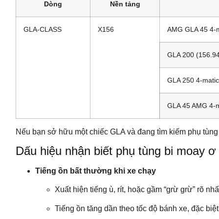
Dòng
Nền tảng
GLA-CLASS
X156
AMG GLA 45 4-m
GLA 200 (156.9
GLA 250 4-matic
GLA 45 AMG 4-m
Nếu bạn sở hữu một chiếc GLA và đang tìm kiếm phụ tùng t
Dấu hiệu nhận biết phụ tùng bi moay 
Tiếng ồn bất thường khi xe chạy
Xuất hiện tiếng ù, rít, hoặc gầm “grừ grừ” rõ nhấ
Tiếng ồn tăng dần theo tốc độ bánh xe, đặc biệ