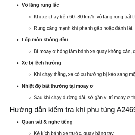
Vô lăng rung lắc
Khi xe chạy trên 60–80 km/h, vô lăng rung bất 
Rung càng mạnh khi phanh gấp hoặc đánh lái.
Lốp mòn không đều
Bi moay ơ hỏng làm bánh xe quay không cân, dẫ
Xe bị lệch hướng
Khi chạy thẳng, xe có xu hướng bị kéo sang mộ
Nhiệt độ bất thường tại moay ơ
Sau khi chạy đường dài, sờ gần vị trí moay ơ t
Hướng dẫn kiểm tra khi phụ tùng A246
Quan sát & nghe tiếng
Kê kích bánh xe trước, quay bằng tay.