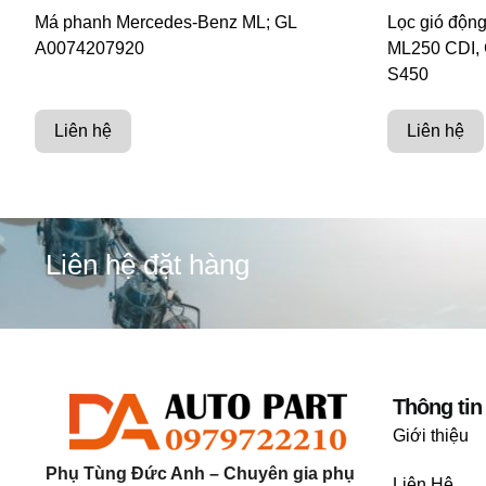
Má phanh Mercedes-Benz ML; GL
Lọc gió độn
A0074207920
ML250 CDI, 
S450
Liên hệ
Liên hệ
Liên hệ đặt hàng
Thông tin
Giới thiệu
Phụ Tùng Đức Anh – Chuyên gia phụ
Liên Hệ