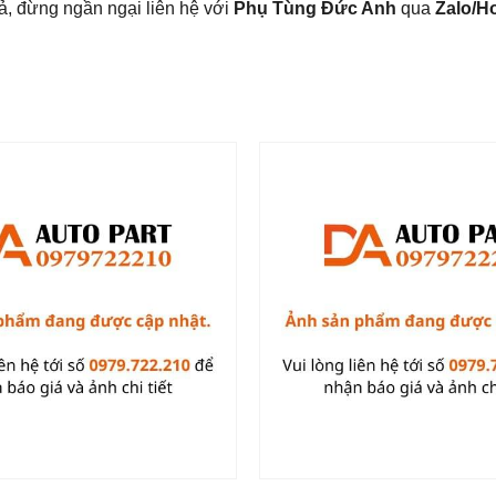
ả, đừng ngần ngại liên hệ với
Phụ Tùng Đức Anh
qua
Zalo/H