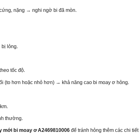
 cứng, nặng → nghi ngờ bi đã mòn.
bị lỏng.
heo tốc độ.
 đổi (to hơn hoặc nhỏ hơn) → khả năng cao bi moay ơ hỏng.
 km.
nh thường.
y mới bi moay ơ A2469810006
để tránh hỏng thêm các chi tiết 