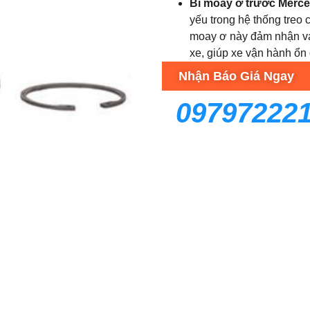
Bi moay ơ trước Merc
yếu trong hệ thống treo 
moay ơ này đảm nhận vai 
xe, giúp xe vận hành ổn
Nhận Báo Giá Ngay
09797222