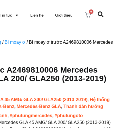
0
Tin tức
Liên hệ
Giới thiệu
g
/
Bi moay ơ
/ Bi moay ơ trước A2469810006 Mercedes
ớc A2469810006 Mercedes
A 200/ GLA250 (2013-2019)
A 45 AMG/ GLA 200/ GLA250 (2013-2019)
,
Hệ thống
s-Benz
,
Mercedes-Benz GLA
,
Thanh dẫn hướng
anh
,
#phutungmercedes
,
#phutungoto
ercedes GLA 45 AMG/ GLA 200/ GLA250 (2013-2019)